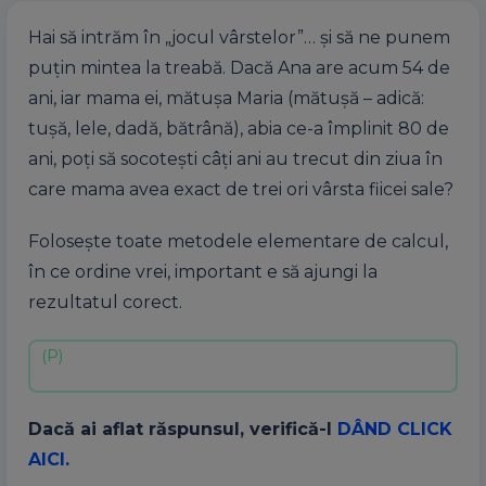
Hai să intrăm în „jocul vârstelor”… și să ne punem
puțin mintea la treabă. Dacă Ana are acum 54 de
ani, iar mama ei, mătușa Maria (mătușă – adică:
tușă, lele, dadă, bătrână), abia ce-a împlinit 80 de
ani, poți să socotești câți ani au trecut din ziua în
care mama avea exact de trei ori vârsta fiicei sale?
Folosește toate metodele elementare de calcul,
în ce ordine vrei, important e să ajungi la
rezultatul corect.
Dacă ai aflat răspunsul, verifică-l
DÂND CLICK
AICI.