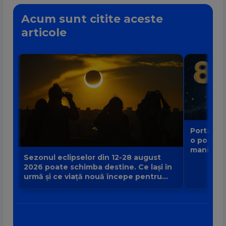
Acum sunt citite aceste
articole
Portalul 
o poartă
manifest
Sezonul eclipselor din 12-28 august
2026 poate schimba destine. Ce lași în
urmă și ce viață nouă începe pentru
zodia ta?