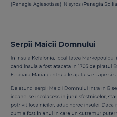
(Panagia Agiasotissa), Nisyros (Panagia Spili
Serpii Maicii Domnului
In insula Kefalonia, localitatea Markopoulou, i
cand insula a fost atacata in 1705 de piratul
Fecioara Maria pentru a le ajuta sa scape si s
De atunci serpii Maicii Domnului intra in Bis
icoane, se incolacesc in jurul sfestnicelor, stau
potrivit localnicilor, aduc noroc insulei. Daca
cum a fost in anul in care un cutremur putern