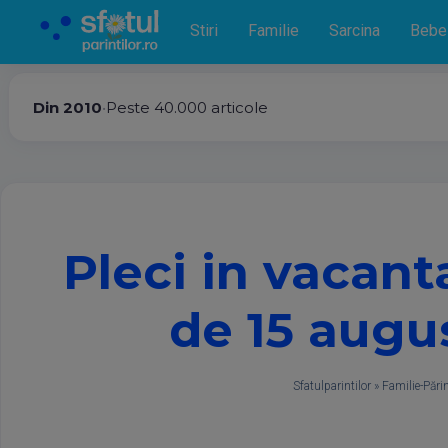
Stiri
Familie
Sarcina
Bebe
Din 2010
•
Peste 40.000 articole
Pleci in vacanta
de 15 augus
Sfatulparintilor
»
Familie-Părin