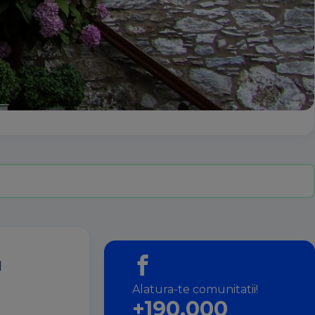
l
Alatura-te comunitatii!
+190.000