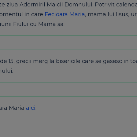
e ziua Adormirii Maicii Domnului. Potrivit calenda
omentul in care
Fecioara Maria
, mama lui Iisus, ur
niunii Fiului cu Mama sa.
 de 15, grecii merg la bisericile care se gasesc in to
ului.
oara Maria
aici
.