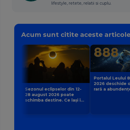
lifestyle, retete, relatii si cuplu.
Acum sunt citite aceste articol
Portalul Leului 8
2026 deschide o
rară a abundenț
Sezonul eclipselor din 12-
poate manifesta
28 august 2026 poate
zodie?
schimba destine. Ce lași în
urmă și ce viață nouă
începe pentru zodia ta?