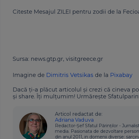
Citeste Mesajul ZILEI pentru zodii de la Feci
Sursa: news.gtp.gr, visitgreece.gr
Imagine de
Dimitris Vetsikas
de la
Pixabay
Dacă ți-a plăcut articolul și crezi că cineva po
și share. Îți mulțumim! Urmărește Sfatulparint
Articol redactat de:
Adriana Vaduva
Redactor-Șef Sfatul Părinților - Jurnalis
media. Pasionata de dezvoltare personala,
din anul 2011, in domenii diverse: sarcin