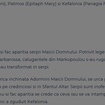
ani), Patmos (Epitaph Mary) si Kefalonia (Panagia 
si fac aparitia serpii Maicii Domnului. Potrivit lege
 Barbarossa, calugaritele din Markopoulou s-au ruga
-au transformat in serpi.
erica inchinata Adormirii Maicii Domnului, se urca
 pe credinciosi si in Sfantul Altar. Serpii sunt inofen
 nu-si fac aparitia se crede ca ceva rau se va intam
ic a zguduit Kefalonia.