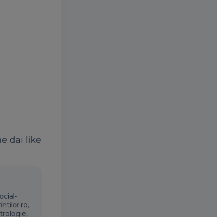
ne dai like
ocial-
ntilor.ro,
trologie,