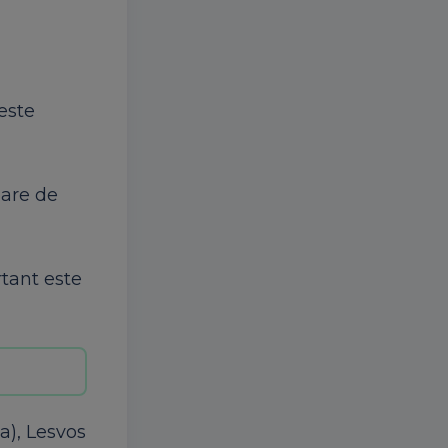
este
oare de
rtant este
a), Lesvos