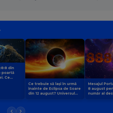
e
:8:8 din
 poartă
ei. Ce
 fiecare
Ce trebuie să lași în urmă
Mesajul Porta
înainte de Eclipsa de Soare
8 august pen
din 12 august? Universul
număr al dest
face loc unei vieți noi
la 9