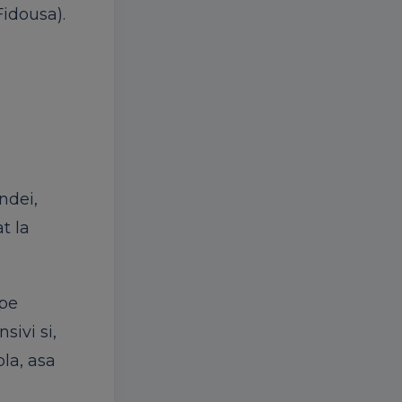
Fidousa).
ndei,
t la
 pe
sivi si,
pla, asa