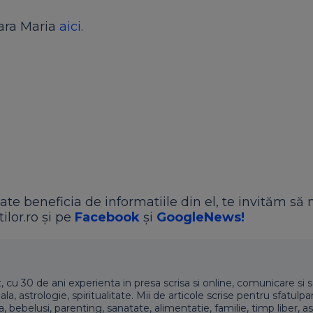
oara Maria
aici
.
ate beneficia de informatiile din el, te invităm să 
ilor.ro și pe
Facebook
și
GoogleNews!
t, cu 30 de ani experienta in presa scrisa si online, comunicare si s
 astrologie, spiritualitate. Mii de articole scrise pentru sfatulpari
a, bebelusi, parenting, sanatate, alimentatie, familie, timp liber, as