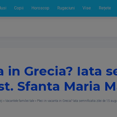
lusi
Copii
Horoscop
Rugaciuni
Vise
Rețete
 in Grecia? Iata s
t. Sfanta Maria M
ţi
»
Vacantele familiei tale
»
Pleci in vacanta in Grecia? Iata semnificatia zilei de 15 aug