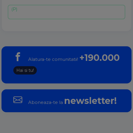
+190.000
Alatura-te comunitatii!
Hai si tu!
newsletter!
Aboneaza-te la