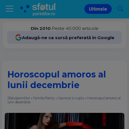
Ultimele
Din 2010
•
Peste 40.000 articole
Adaugă-ne ca sursă preferată în Google
Horoscopul amoros al
lunii decembrie
Sfatulparintilor
»
Familie-Părinţi
»
Casnicie si cuplu
»
Horoscopul amoros al
lunii decembrie