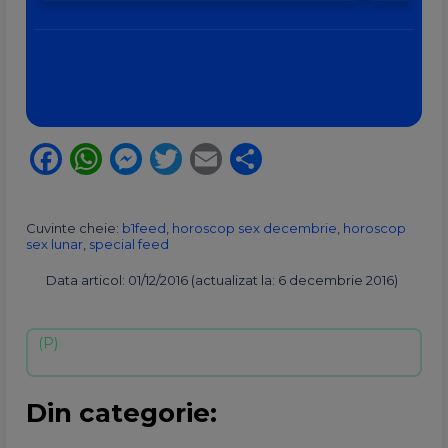
Facebook
WhatsApp
Messenger
Twitter
Email
Partajează
Cuvinte cheie:
b1feed
,
horoscop sex decembrie
,
horoscop
sex lunar
,
special feed
Data articol: 01/12/2016 (actualizat la: 6 decembrie 2016)
Din categorie: