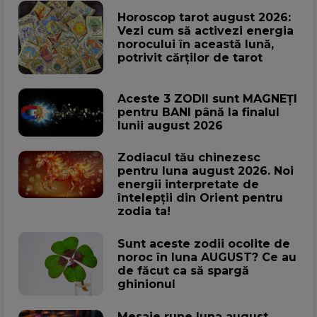
Horoscop tarot august 2026:
Vezi cum să activezi energia
norocului în această lună,
potrivit cărților de tarot
Aceste 3 ZODII sunt MAGNEȚI
pentru BANI până la finalul
lunii august 2026
Zodiacul tău chinezesc
pentru luna august 2026. Noi
energii interpretate de
întelepții din Orient pentru
zodia ta!
Sunt aceste zodii ocolite de
noroc în luna AUGUST? Ce au
de făcut ca să spargă
ghinionul
Mesaje rune luna august