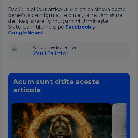
Dacă ți-a plăcut articolul și crezi că cineva poate
beneficia de informatiile din el, te invităm să ne
dai like și share. Îți mulțumim! Urmărește
Sfatulparintilor.ro și pe
Facebook
și
GoogleNews!
Articol redactat de:
Sfatul Parintilor
Acum sunt citite aceste
articole