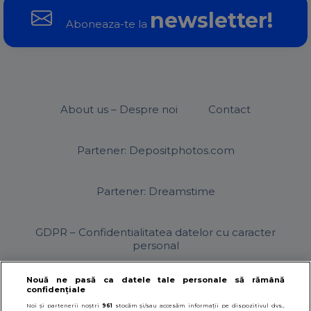
newsletter!
Aboneaza-te la
About us – Despre noi
Contact
Partener: Depositphotos.com
Partener: Dreamstime
GDPR – Confidentialitatea datelor cu caracter
personal
Nouă ne pasă ca datele tale personale să rămână
Politica cookies
Termeni si conditii
confidențiale
Noi și partenerii noștri
961
stocăm și/sau accesăm informații pe dispozitivul dvs.,