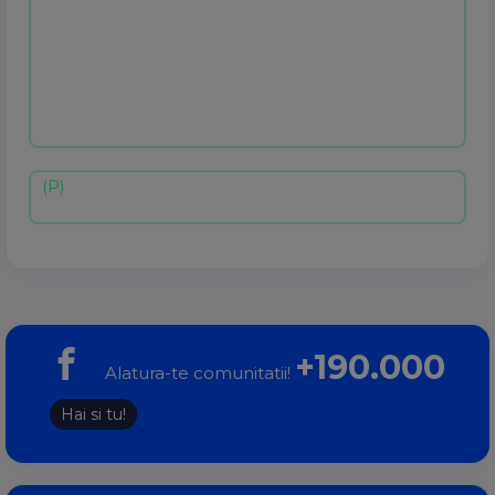
+190.000
Alatura-te comunitatii!
Hai si tu!