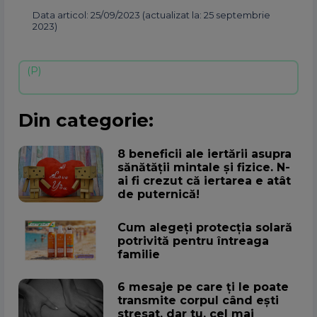
Data articol: 25/09/2023 (actualizat la: 25 septembrie
2023)
Din categorie:
8 beneficii ale iertării asupra
sănătății mintale și fizice. N-
ai fi crezut că iertarea e atât
de puternică!
Cum alegeţi protecţia solară
potrivită pentru întreaga
familie
6 mesaje pe care ți le poate
transmite corpul când ești
stresat, dar tu, cel mai