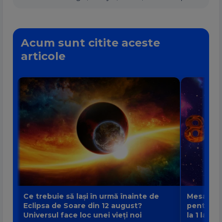
Acum sunt citite aceste
articole
Ce trebuie să lași în urmă înainte de
Mesajul P
Eclipsa de Soare din 12 august?
pentru fi
Universul face loc unei vieți noi
la 1 la 9