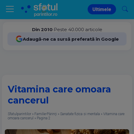
Ultimele
Din 2010
•
Peste 40.000 articole
Adaugă-ne ca sursă preferată în Google
Vitamina care omoara
cancerul
Sfatulparintilor
»
Familie-Părinţi
»
Sanatate fizica si mentala
»
Vitamina care
omoara cancerul
»
Pagina 2