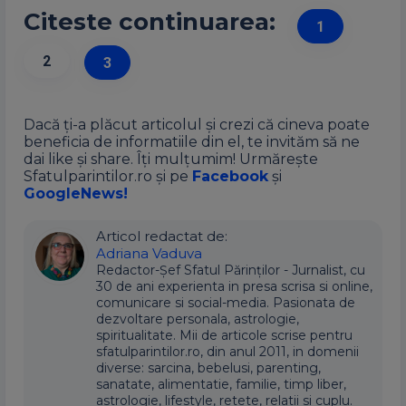
Citeste continuarea:
1
2
3
Dacă ți-a plăcut articolul și crezi că cineva poate
beneficia de informatiile din el, te invităm să ne
dai like și share. Îți mulțumim! Urmărește
Sfatulparintilor.ro și pe
Facebook
și
GoogleNews!
Articol redactat de:
Adriana Vaduva
Redactor-Șef Sfatul Părinților - Jurnalist, cu
30 de ani experienta in presa scrisa si online,
comunicare si social-media. Pasionata de
dezvoltare personala, astrologie,
spiritualitate. Mii de articole scrise pentru
sfatulparintilor.ro, din anul 2011, in domenii
diverse: sarcina, bebelusi, parenting,
sanatate, alimentatie, familie, timp liber,
astrologie, lifestyle, retete, relatii si cuplu.