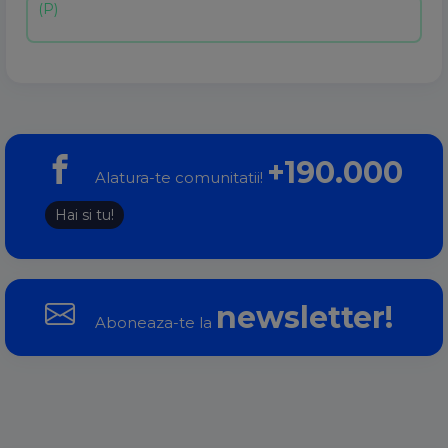
+190.000
Alatura-te comunitatii!
Hai si tu!
newsletter!
Aboneaza-te la