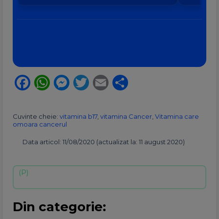
Facebook
WhatsApp
Messenger
Twitter
Email
Partajează
Cuvinte cheie:
vitamina b17
,
vitamina Cancer
,
Vitamina care
omoara cancerul
Data articol: 11/08/2020 (actualizat la: 11 august 2020)
Din categorie: