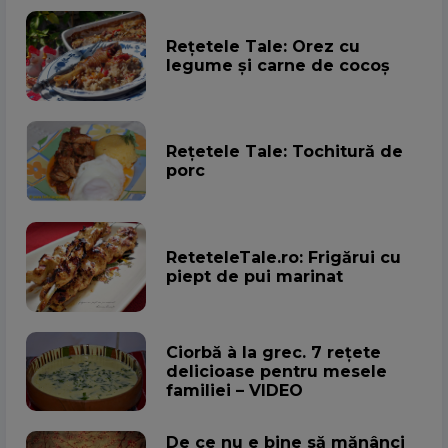
Rețetele Tale: Orez cu
legume și carne de cocoș
Rețetele Tale: Tochitură de
porc
ReteteleTale.ro: Frigărui cu
piept de pui marinat
Ciorbă à la grec. 7 rețete
delicioase pentru mesele
familiei – VIDEO
De ce nu e bine să mănânci