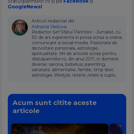
Sfatulparintilor.ro și pe
Facebook
și
GoogleNews!
Articol redactat de:
Adriana Vaduva
Redactor-Șef Sfatul Părinților - Jurnalist, cu
30 de ani experienta in presa scrisa si online,
comunicare si social-media. Pasionata de
dezvoltare personala, astrologie,
spiritualitate. Mii de articole scrise pentru
sfatulparintilor.ro, din anul 2011, in domenii
diverse: sarcina, bebelusi, parenting,
sanatate, alimentatie, familie, timp liber,
astrologie, lifestyle, retete, relatii si cuplu.
Acum sunt citite aceste
articole