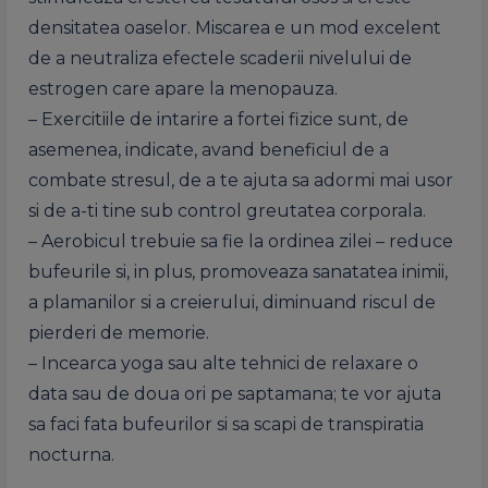
densitatea oaselor. Miscarea e un mod excelent
de a neutraliza efectele scaderii nivelului de
estrogen care apare la menopauza.
– Exercitiile de intarire a fortei fizice sunt, de
asemenea, indicate, avand beneficiul de a
combate stresul, de a te ajuta sa adormi mai usor
si de a-ti tine sub control greutatea corporala.
– Aerobicul trebuie sa fie la ordinea zilei – reduce
bufeurile si, in plus, promoveaza sanatatea inimii,
a plamanilor si a creierului, diminuand riscul de
pierderi de memorie.
– Incearca yoga sau alte tehnici de relaxare o
data sau de doua ori pe saptamana; te vor ajuta
sa faci fata bufeurilor si sa scapi de transpiratia
nocturna.