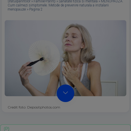
Sfatulparintilor
»
Familie-Părinţi
»
Sanatate fizica si mentala
»
MENOPAUZA.
Cum calmezi simptomele. Metode de prevenire naturala a instalarii
menopauzei
»
Pagina 2
Credit foto: Depositphotos.com