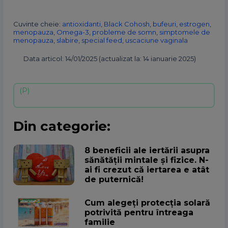
Cuvinte cheie:
antioxidanti
,
Black Cohosh
,
bufeuri
,
estrogen
,
menopauza
,
Omega-3
,
probleme de somn
,
simptomele de
menopauza
,
slabire
,
special feed
,
uscaciune vaginala
Data articol: 14/01/2025 (actualizat la: 14 ianuarie 2025)
Din categorie:
8 beneficii ale iertării asupra
sănătății mintale și fizice. N-
ai fi crezut că iertarea e atât
de puternică!
Cum alegeţi protecţia solară
potrivită pentru întreaga
familie