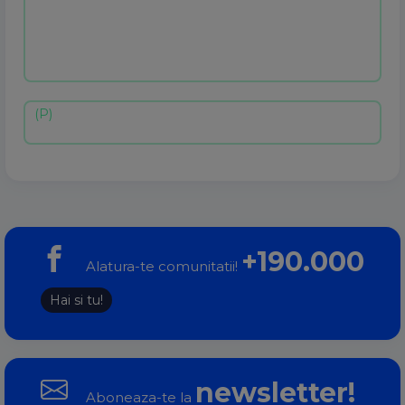
+190.000
Alatura-te comunitatii!
Hai si tu!
newsletter!
Aboneaza-te la