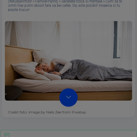
Sfatulparintilor
»
Familie-Părinţi
»
Sanatate fizica si mentala
»
Cum sa te
simti mai putin obosit fara sa bei cafea. Da, este posibil! Incearca si tu
aceste trucuri
Credit foto: Image by Niels Zee from Pixabay