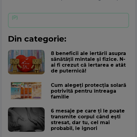
Din categorie:
8 beneficii ale iertării asupra
sănătății mintale și fizice. N-
ai fi crezut că iertarea e atât
de puternică!
Cum alegeţi protecţia solară
potrivită pentru întreaga
familie
6 mesaje pe care ți le poate
transmite corpul când ești
stresat, dar tu, cel mai
probabil, le ignori