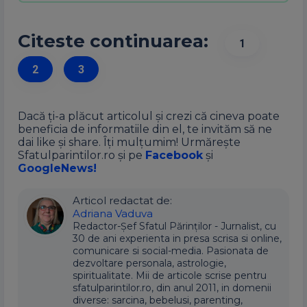
Citeste continuarea:
1
2
3
Dacă ți-a plăcut articolul și crezi că cineva poate
beneficia de informatiile din el, te invităm să ne
dai like și share. Îți mulțumim! Urmărește
Sfatulparintilor.ro și pe
Facebook
și
GoogleNews!
Articol redactat de:
Adriana Vaduva
Redactor-Șef Sfatul Părinților - Jurnalist, cu
30 de ani experienta in presa scrisa si online,
comunicare si social-media. Pasionata de
dezvoltare personala, astrologie,
spiritualitate. Mii de articole scrise pentru
sfatulparintilor.ro, din anul 2011, in domenii
diverse: sarcina, bebelusi, parenting,