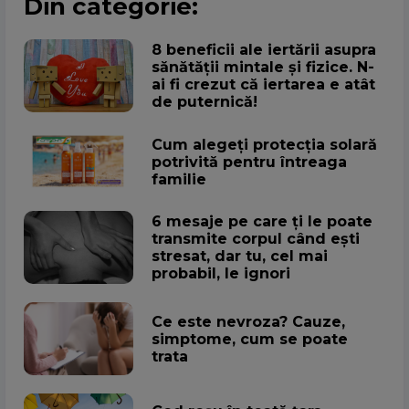
Din categorie:
8 beneficii ale iertării asupra
sănătății mintale și fizice. N-
ai fi crezut că iertarea e atât
de puternică!
Cum alegeţi protecţia solară
potrivită pentru întreaga
familie
6 mesaje pe care ți le poate
transmite corpul când ești
stresat, dar tu, cel mai
probabil, le ignori
Ce este nevroza? Cauze,
simptome, cum se poate
trata