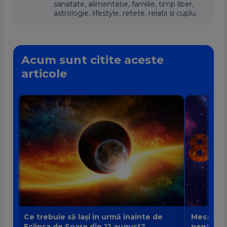
sanatate, alimentatie, familie, timp liber,
astrologie, lifestyle, retete, relatii si cuplu.
Acum sunt citite aceste
articole
Ce trebuie să lași în urmă înainte de
Mesajul P
Eclipsa de Soare din 12 august?
pentru fi