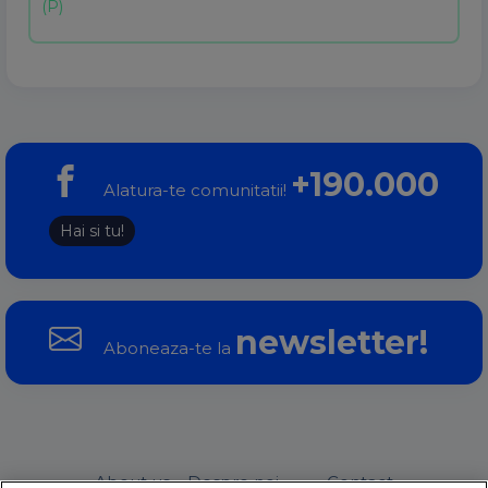
+190.000
Alatura-te comunitatii!
Hai si tu!
newsletter!
Aboneaza-te la
About us – Despre noi
Contact