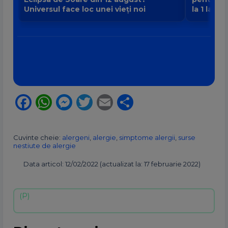
Universul face loc unei vieți noi
la 1 la 9
Facebook
WhatsApp
Messenger
Twitter
Email
Partajează
Cuvinte cheie:
alergeni
,
alergie
,
simptome alergii
,
surse
nestiute de alergie
Data articol: 12/02/2022 (actualizat la: 17 februarie 2022)