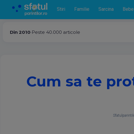
Stiri
Familie
Sarcina
Bebe
Din 2010
•
Peste 40.000 articole
Cum sa te prot
Sfatulparintil