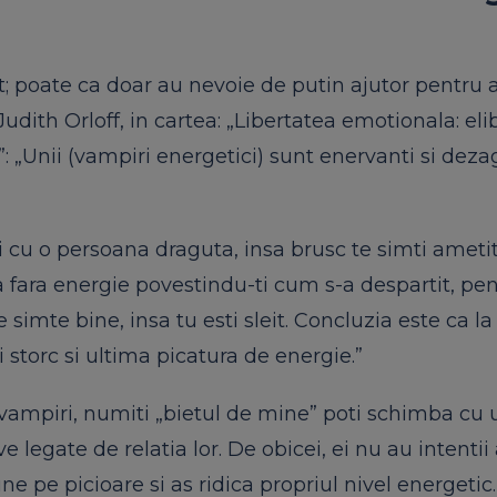
; poate ca doar au nevoie de putin ajutor pentru a
udith Orloff, in cartea: „Libertatea emotionala: el
”: „Unii (vampiri energetici) sunt enervanti si dezag
i cu o persoana draguta, insa brusc te simti ametit 
a fara energie povestindu-ti cum s-a despartit, pen
 simte bine, insa tu esti sleit. Concluzia este ca la
 storc si ultima picatura de energie.”
 vampiri, numiti „bietul de mine” poti schimba cu 
ive legate de relatia lor. De obicei, ei nu au intenti
e pe picioare si as ridica propriul nivel energetic.