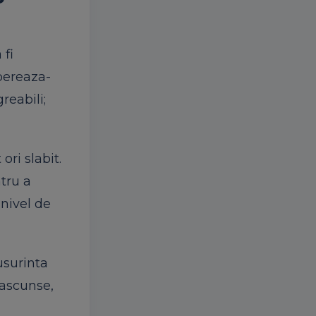
 fi
ibereaza-
reabili;
ori slabit.
tru a
 nivel de
usurinta
i ascunse,