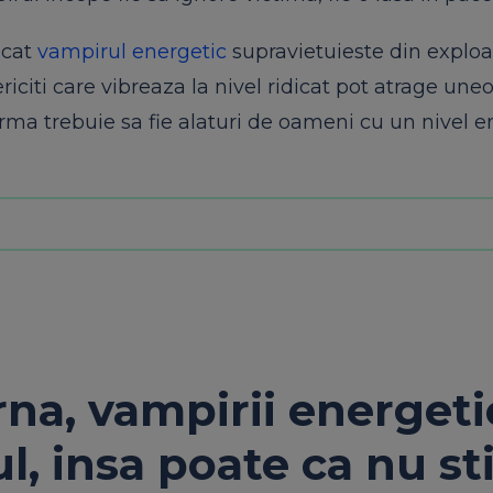
ucat
vampirul energetic
supravietuieste din explo
ericiti care vibreaza la nivel ridicat pot atrage une
urma trebuie sa fie alaturi de oameni cu un nivel e
na, vampirii energeti
l, insa poate ca nu sti