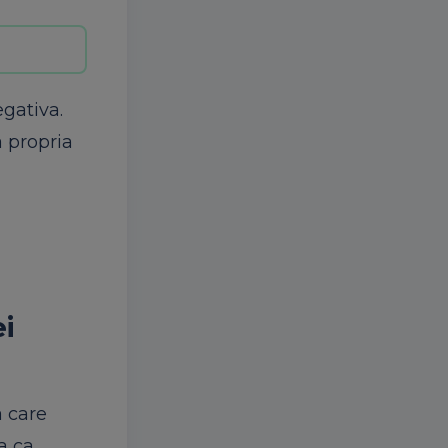
egativa.
a propria
ei
a care
a ca