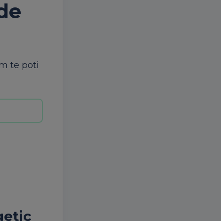
 de
um te poti
getic