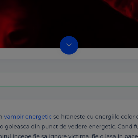
Un
vampir energetic
se hraneste cu energiile celor d
 o goleasca din punct de vedere energetic. Cand f
ul incepe fie sa ignore victima, fie o lasa in pace