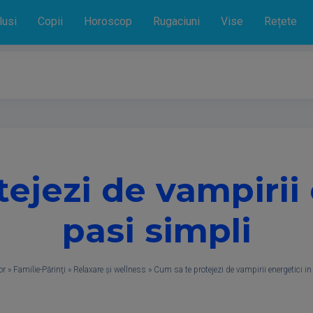
lusi
Copii
Horoscop
Rugaciuni
Vise
Rețete
ejezi de vampirii 
pasi simpli
or
»
Familie-Părinţi
»
Relaxare și wellness
»
Cum sa te protejezi de vampirii energetici in