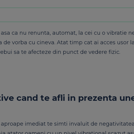
asa ca nu renunta, automat, la cei cu o vibratie n
a de vorba cu cineva. Atat timp cat ai acces usor l
rebui sa te afecteze din punct de vedere fizic.
ive cand te afli in prezenta un
, aproape imediat te simti invaluit de negativitate
ia atator oameni cu un nivel vibrational scazut as