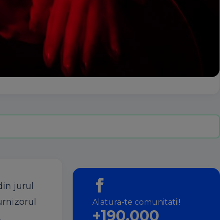
in jurul
urnizorul
Alatura-te comunitatii!
+190.000
.