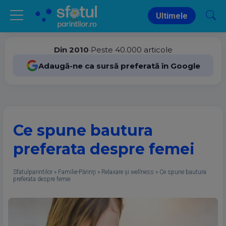
Ultimele
Din 2010
•
Peste 40.000 articole
Adaugă-ne ca sursă preferată în Google
Ce spune bautura
preferata despre femei
Sfatulparintilor
»
Familie-Părinţi
»
Relaxare și wellness
»
Ce spune bautura
preferata despre femei