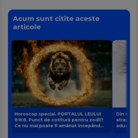
Acum sunt citite aceste
articole
Horoscop special. PORTALUL LEULUI
Din 6 au
8:8:8. Punct de cotitură pentru zodii?
atrage no
Ce nu mai poate fi amânat începând
aduce intr
din 8 august?
banilor V