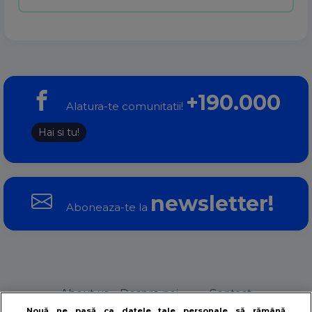
+190.000
Alatura-te comunitatii!
Hai si tu!
newsletter!
Aboneaza-te la
About us – Despre noi
Contact
Nouă ne pasă ca datele tale personale să rămână