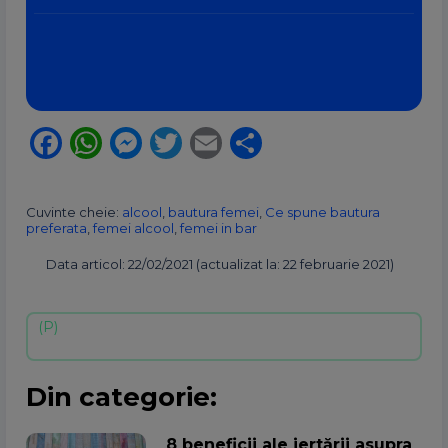
Facebook
WhatsApp
Messenger
Twitter
Email
Partajează
Cuvinte cheie:
alcool
,
bautura femei
,
Ce spune bautura
preferata
,
femei alcool
,
femei in bar
Data articol: 22/02/2021 (actualizat la: 22 februarie 2021)
Din categorie:
8 beneficii ale iertării asupra