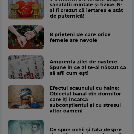
sănătății mintale și fizice. N-
ai fi crezut că iertarea e atât
de puternică!
8 prieteni de care orice
femeie are nevoie
Amprenta zilei de naștere.
Spune în ce zi te-ai născut ca
să afli cum ești
Efectul scaunului cu haine:
Obiceiul banal din dormitor
care îți încarcă
subconștientul și cu stresul
altor oameni
Ce spun ochii și fața despre