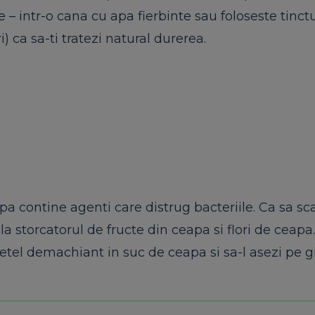
e – intr-o cana cu apa fierbinte sau foloseste tinct
) ca sa-ti tratezi natural durerea.
pa contine agenti care distrug bacteriile. Ca sa sc
la storcatorul de fructe din ceapa si flori de ceapa.
retel demachiant in suc de ceapa si sa-l asezi pe g