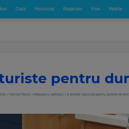
lusi
Copii
Horoscop
Rugaciuni
Vise
Rețete
turiste pentru dure
ilor
»
Familie-Părinţi
»
Relaxare și wellness
»
6 remedii naturiste pentru durerile de dint