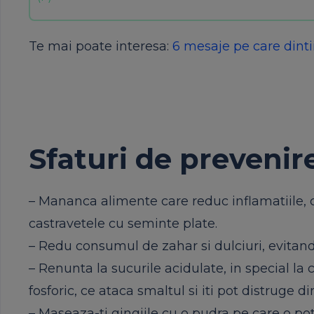
Te mai poate interesa:
6 mesaje pe care dintii
Sfaturi de prevenir
– Mananca alimente care reduc inflamatiile, 
castravetele cu seminte plate.
– Redu consumul de zahar si dulciuri, evitan
– Renunta la sucurile acidulate, in special la 
fosforic, ce ataca smaltul si iti pot distruge din
– Maseaza-ti gingiile cu o pudra pe care o poti