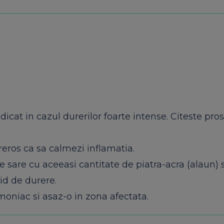
at in cazul durerilor foarte intense. Citeste pros
ureros ca sa calmezi inflamatia.
e sare cu aceeasi cantitate de piatra-acra (alaun) s
pid de durere.
oniac si asaz-o in zona afectata.