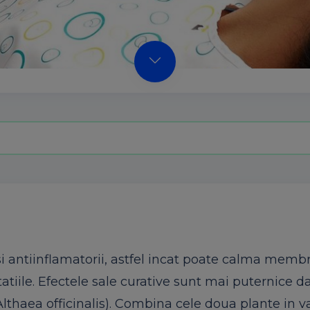
si antiinflamatorii, astfel incat poate calma memb
tatiile. Efectele sale curative sunt mai puternice d
thaea officinalis). Combina cele doua plante in v