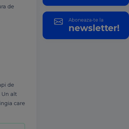
ura de
Aboneaza-te la
newsletter!
api de
 Un alt
ingia care