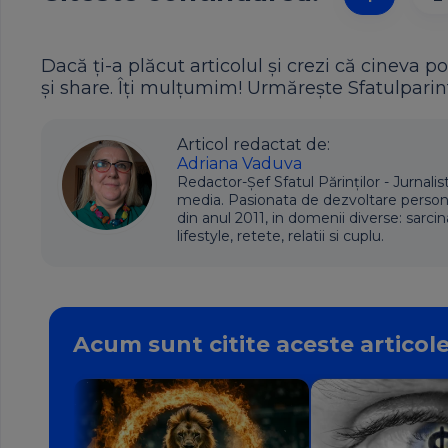
Dacă ți-a plăcut articolul și crezi că cineva po
și share. Îți mulțumim! Urmărește Sfatulparint
Articol redactat de:
Adriana Vaduva
Redactor-Șef Sfatul Părinților - Jurnalis
media. Pasionata de dezvoltare personala,
din anul 2011, in domenii diverse: sarcin
lifestyle, retete, relatii si cuplu.
Acum sunt citite aceste articol