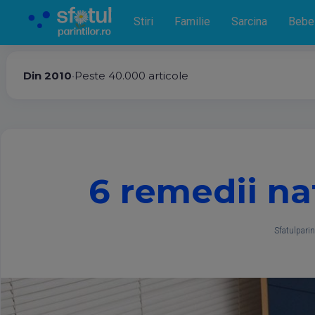
Stiri
Familie
Sarcina
Bebe
Din 2010
•
Peste 40.000 articole
6 remedii na
Sfatulparint