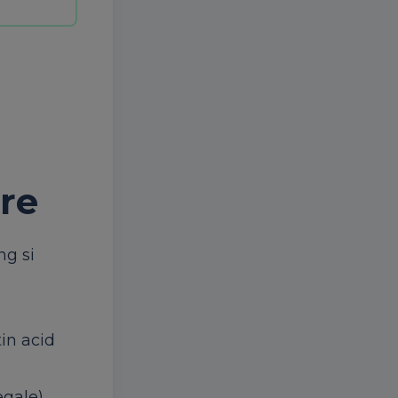
are
ng si
tin acid
egale),