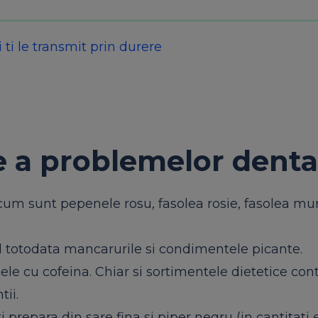
 ti le transmit prin durere
e a problemelor dent
cum sunt pepenele rosu, fasolea rosie, fasolea mu
d totodata mancarurile si condimentele picante.
cele cu cofeina. Chiar si sortimentele dietetice con
tii.
 prepara din sare fina si piper negru (in cantitati 