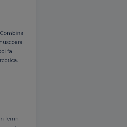
a. Combina
 nuscoara.
oi fa
rcotica.
tin lemn