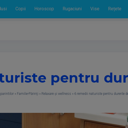
lusi
Copii
Horoscop
Rugaciuni
Vise
Rețete
turiste pentru dure
parintilor
»
Familie-Părinţi
»
Relaxare și wellness
»
6 remedii naturiste pentru durerile d