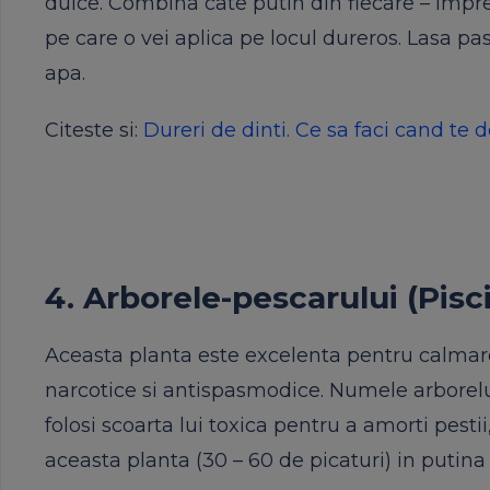
dulce. Combina cate putin din fiecare – impre
pe care o vei aplica pe locul dureros. Lasa pa
apa.
Citeste si:
Dureri de dinti. Ce sa faci cand t
4. Arborele-pescarului (Pisci
Aceasta planta este excelenta pentru calmare
narcotice si antispasmodice. Numele arborelui
folosi scoarta lui toxica pentru a amorti pestii
aceasta planta (30 – 60 de picaturi) in putina a