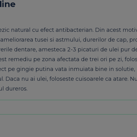
line
zic natural cu efect antibacterian. Din acest motiv
 ameliorarea tusei si astmului, durerilor de cap, p
durerile dentare, amesteca 2-3 picaturi de ulei pur 
est remediu pe zona afectata de trei ori pe zi, folo
ct pe gingie putina vata inmuiata bine in solutie, 
l. Daca nu ai ulei, foloseste cuisoarele ca atare. N
ul dureros.