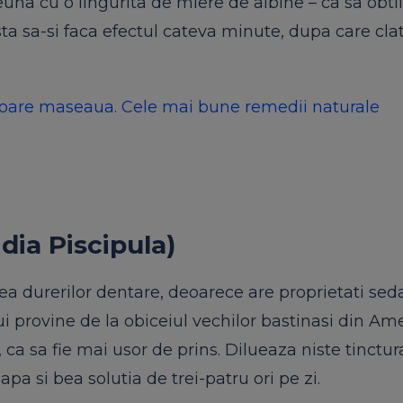
una cu o lingurita de miere de albine – ca sa obtii
sta sa-si faca efectul cateva minute, dupa care cla
e doare maseaua. Cele mai bune remedii naturale
dia Piscipula)
a durerilor dentare, deoarece are proprietati seda
 provine de la obiceiul vechilor bastinasi din Am
, ca sa fie mai usor de prins. Dilueaza niste tinctur
pa si bea solutia de trei-patru ori pe zi.