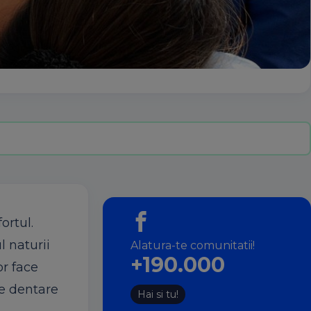
ortul.
l naturii
Alatura-te comunitatii!
+190.000
or face
le dentare
Hai si tu!