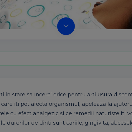
i in stare sa incerci orice pentru a-ti usura disconf
are iti pot afecta organismul, apeleaza la ajutoru
tele cu efect analgezic si ce remedii naturiste iti v
 durerilor de dinti sunt cariile, gingivita, abcese