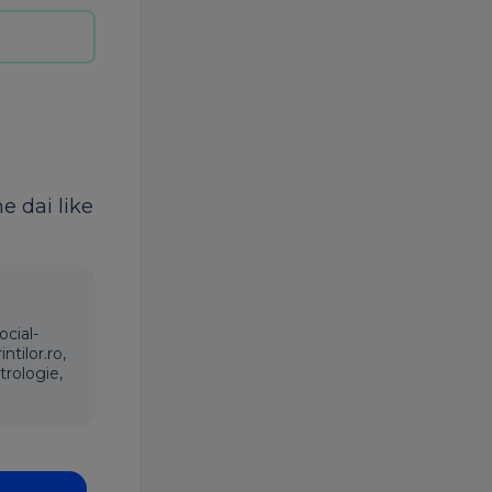
ne dai like
ocial-
ntilor.ro,
trologie,