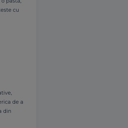
 o pasta,
teste cu
tive,
erica de a
a din