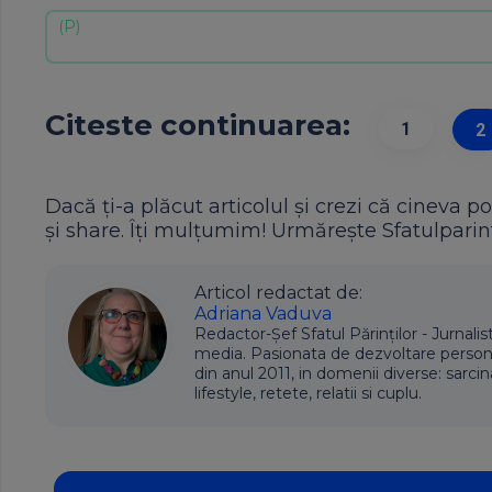
Citeste continuarea:
1
2
Dacă ți-a plăcut articolul și crezi că cineva po
și share. Îți mulțumim! Urmărește Sfatulparint
Articol redactat de:
Adriana Vaduva
Redactor-Șef Sfatul Părinților - Jurnalis
media. Pasionata de dezvoltare personala,
din anul 2011, in domenii diverse: sarcin
lifestyle, retete, relatii si cuplu.