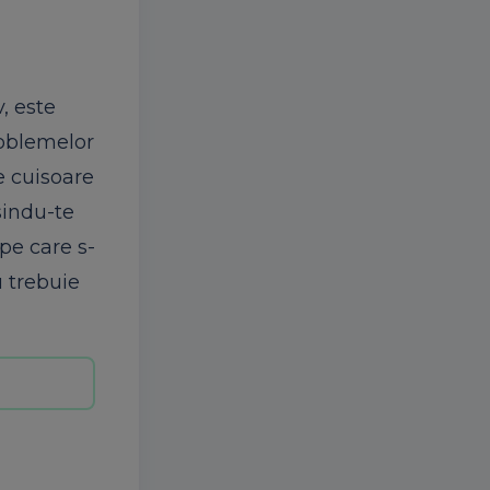
, este
roblemelor
de cuisoare
sindu-te
pe care s-
u trebuie