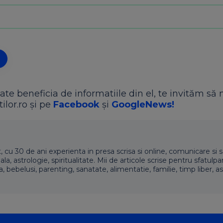
ate beneficia de informatiile din el, te invităm să 
ilor.ro și pe
Facebook
și
GoogleNews!
t, cu 30 de ani experienta in presa scrisa si online, comunicare si s
 astrologie, spiritualitate. Mii de articole scrise pentru sfatulpari
a, bebelusi, parenting, sanatate, alimentatie, familie, timp liber, as