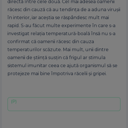
directă între cele două. Cel mai adesea oamenii
răcesc din cauză că au tendinţa de a aduna viruşii
în interior, iar aceştia se răspândesc mult mai
rapid. S-au făcut multe experimente în care s-a
investigat relaţia temperatură-boală însă nu s-a
confirmat că oamenii răcesc din cauza
temperaturilor scăzute. Mai mult, unii dintre
oamenii de ştiinţă susţin că frigul ar stimula
sistemul imunitar ceea ce ajută organismul să se
protejeze mai bine împotriva răcelii şi gripei.