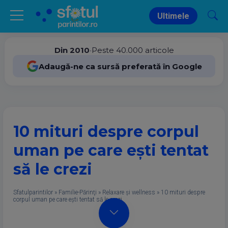
Ultimele
Din 2010
•
Peste 40.000 articole
Adaugă-ne ca sursă preferată în Google
10 mituri despre corpul
uman pe care eşti tentat
să le crezi
Sfatulparintilor
»
Familie-Părinţi
»
Relaxare și wellness
»
10 mituri despre
corpul uman pe care eşti tentat să le crezi