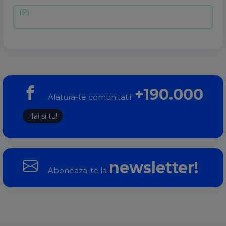
+190.000
Alatura-te comunitatii!
Hai si tu!
newsletter!
Aboneaza-te la