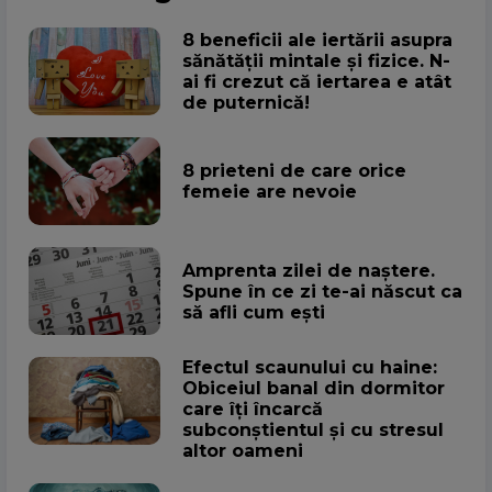
8 beneficii ale iertării asupra
sănătății mintale și fizice. N-
ai fi crezut că iertarea e atât
de puternică!
8 prieteni de care orice
femeie are nevoie
Amprenta zilei de naștere.
Spune în ce zi te-ai născut ca
să afli cum ești
Efectul scaunului cu haine:
Obiceiul banal din dormitor
care îți încarcă
subconștientul și cu stresul
altor oameni