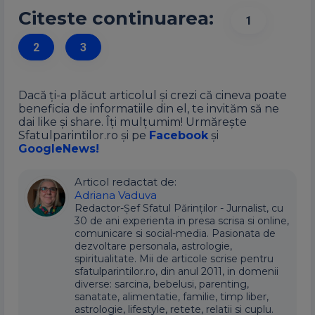
Citeste continuarea:
1
2
3
Dacă ți-a plăcut articolul și crezi că cineva poate
beneficia de informatiile din el, te invităm să ne
dai like și share. Îți mulțumim! Urmărește
Sfatulparintilor.ro și pe
Facebook
și
GoogleNews!
Articol redactat de:
Adriana Vaduva
Redactor-Șef Sfatul Părinților - Jurnalist, cu
30 de ani experienta in presa scrisa si online,
comunicare si social-media. Pasionata de
dezvoltare personala, astrologie,
spiritualitate. Mii de articole scrise pentru
sfatulparintilor.ro, din anul 2011, in domenii
diverse: sarcina, bebelusi, parenting,
sanatate, alimentatie, familie, timp liber,
astrologie, lifestyle, retete, relatii si cuplu.