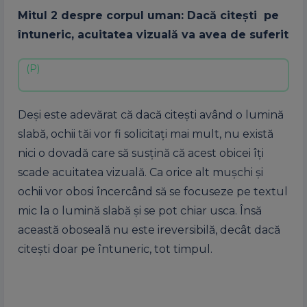
Mitul 2 despre corpul uman: Dacă citeşti pe
întuneric, acuitatea vizuală va avea de suferit
Deşi este adevărat că dacă citeşti având o lumină
slabă, ochii tăi vor fi solicitaţi mai mult, nu există
nici o dovadă care să susţină că acest obicei îţi
scade acuitatea vizuală. Ca orice alt muşchi şi
ochii vor obosi încercând să se focuseze pe textul
mic la o lumină slabă şi se pot chiar usca. Însă
această oboseală nu este ireversibilă, decât dacă
citeşti doar pe întuneric, tot timpul.