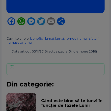
Facebook
WhatsApp
Messenger
Twitter
Email
Partajează
Cuvinte cheie:
beneficii lamai
,
lamai
,
remedii lamai
,
sfaturi
frumusete lamai
Data articol: 05/11/2016 (actualizat la: 5 noiembrie 2016)
Din categorie:
Când este bine să te tunzi în
funcție de fazele Lunii