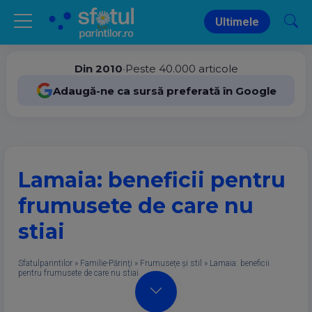
Ultimele
Din 2010
•
Peste 40.000 articole
Adaugă-ne ca sursă preferată în Google
Lamaia: beneficii pentru
frumusete de care nu
stiai
Sfatulparintilor
»
Familie-Părinţi
»
Frumusețe și stil
»
Lamaia: beneficii
pentru frumusete de care nu stiai