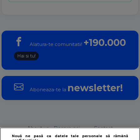
+190.000
Alatura-te comunitatii!
Hai si tu!
newsletter!
Aboneaza-te la
About us – Despre noi
Contact
Nouă ne pasă ca datele tale personale să rămână