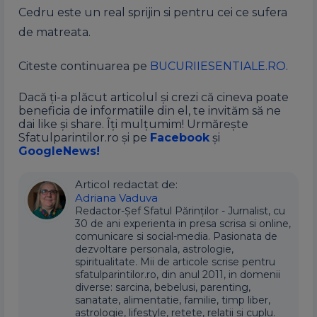
Cedru este un real sprijin si pentru cei ce sufera
de matreata.
Citeste continuarea pe
BUCURIIESENTIALE.RO
.
Dacă ți-a plăcut articolul și crezi că cineva poate
beneficia de informatiile din el, te invităm să ne
dai like și share. Îți mulțumim! Urmărește
Sfatulparintilor.ro și pe
Facebook
și
GoogleNews!
Articol redactat de:
Adriana Vaduva
Redactor-Șef Sfatul Părinților - Jurnalist, cu
30 de ani experienta in presa scrisa si online,
comunicare si social-media. Pasionata de
dezvoltare personala, astrologie,
spiritualitate. Mii de articole scrise pentru
sfatulparintilor.ro, din anul 2011, in domenii
diverse: sarcina, bebelusi, parenting,
sanatate, alimentatie, familie, timp liber,
astrologie, lifestyle, retete, relatii si cuplu.