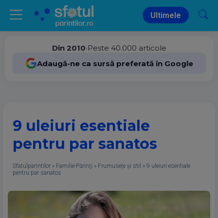
Ultimele
Din 2010
•
Peste 40.000 articole
Adaugă-ne ca sursă preferată în Google
9 uleiuri esentiale
pentru par sanatos
Sfatulparintilor
»
Familie-Părinţi
»
Frumusețe și stil
»
9 uleiuri esentiale
pentru par sanatos