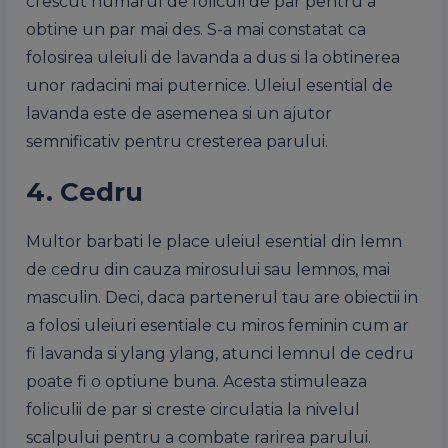
crescut numarul de foliculi de par pentru a
obtine un par mai des. S-a mai constatat ca
folosirea uleiuli de lavanda a dus si la obtinerea
unor radacini mai puternice. Uleiul esential de
lavanda este de asemenea si un ajutor
semnificativ pentru cresterea parului.
4. Cedru
Multor barbati le place uleiul esential din lemn
de cedru din cauza mirosului sau lemnos, mai
masculin. Deci, daca partenerul tau are obiectii in
a folosi uleiuri esentiale cu miros feminin cum ar
fi lavanda si ylang ylang, atunci lemnul de cedru
poate fi o optiune buna. Acesta stimuleaza
foliculii de par si creste circulatia la nivelul
scalpului pentru a combate rarirea parului.