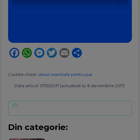
din 8 august?
banilor V
Facebook
WhatsApp
Messenger
Twitter
Email
Partajează
Cuvinte cheie:
uleiuri esentiale pentru par
Data articol: 07/12/2017 (actualizat la: 8 decembrie 2017)
Din categorie: