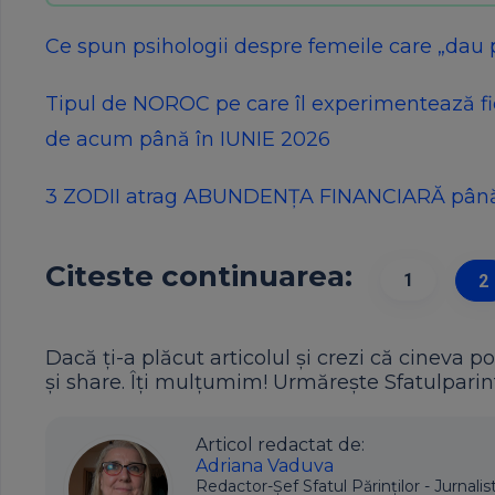
Ce spun psihologii despre femeile care „dau 
Tipul de NOROC pe care îl experimentează fi
de acum până în IUNIE 2026
3 ZODII atrag ABUNDENȚA FINANCIARĂ până la
Citeste continuarea:
1
2
Dacă ți-a plăcut articolul și crezi că cineva po
și share. Îți mulțumim! Urmărește Sfatulparint
Articol redactat de:
Adriana Vaduva
Redactor-Șef Sfatul Părinților - Jurnalis