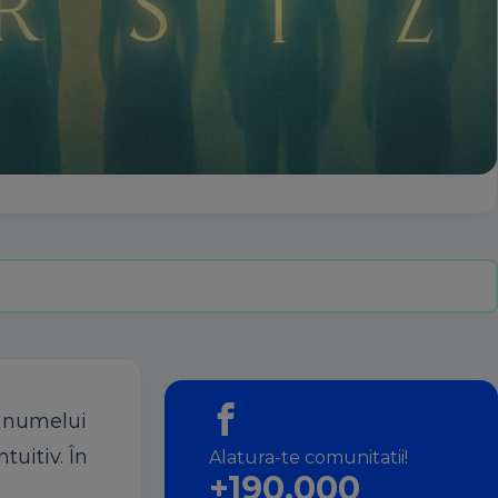
a numelui
tuitiv. În
Alatura-te comunitatii!
+190.000