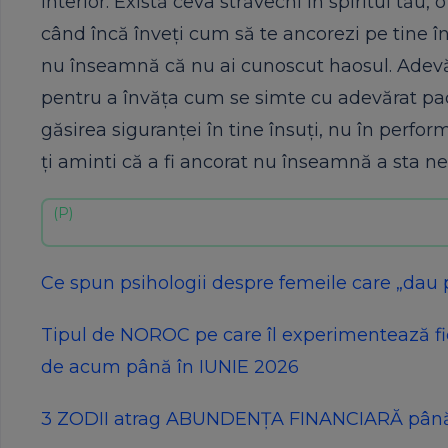
interior. Există ceva străvechi în spiritul tău, 
când încă înveți cum să te ancorezi pe tine îns
nu înseamnă că nu ai cunoscut haosul. Adevăru
pentru a învăța cum se simte cu adevărat pa
găsirea siguranței în tine însuți, nu în perfor
ți aminti că a fi ancorat nu înseamnă a sta n
Ce spun psihologii despre femeile care „dau 
Tipul de NOROC pe care îl experimentează fi
de acum până în IUNIE 2026
3 ZODII atrag ABUNDENȚA FINANCIARĂ până la