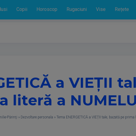
lusi
Copii
Horoscop
Rugaciuni
Vise
Rețete
TICĂ a VIEȚII tal
a literă a NUMELU
ilie-Părinţi
»
Dezvoltare personala
»
Tema ENERGETICĂ a VIEȚII tale, bazată pe prima 