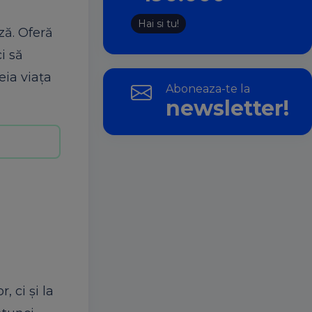
Hai si tu!
ză. Oferă
i să
eia viața
Aboneaza-te la
newsletter!
, ci și la