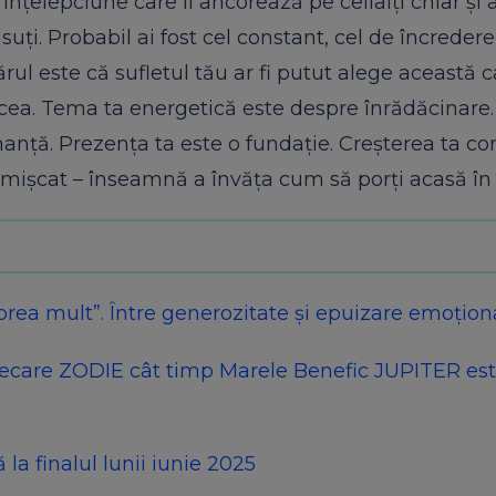
o înțelepciune care îi ancorează pe ceilalți chiar și 
uți. Probabil ai fost cel constant, cel de încredere
l este că sufletul tău ar fi putut alege această c
cea. Tema ta energetică este despre înrădăcinare
manță. Prezența ta este o fundație. Creșterea ta co
emișcat – înseamnă a învăța cum să porți acasă în 
prea mult”. Între generozitate și epuizare emoțion
ecare ZODIE cât timp Marele Benefic JUPITER est
 finalul lunii iunie 2025