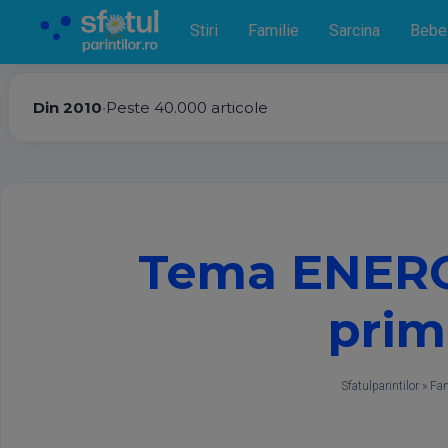
Stiri
Familie
Sarcina
Bebe
Din 2010
•
Peste 40.000 articole
Tema ENERGE
prim
Sfatulparintilor
»
Fam