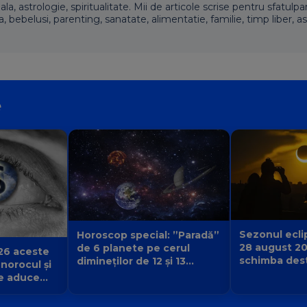
 astrologie, spiritualitate. Mii de articole scrise pentru sfatulpari
a, bebelusi, parenting, sanatate, alimentatie, familie, timp liber, as
e
Sezonul eclip
Horoscop special: ”Paradă”
28 august 2
de 6 planete pe cerul
26 aceste
schimba desti
dimineților de 12 și 13
 norocul și
urmă și ce v
august 2026. Cine primește
e aduce
începe pentr
semnul că destinul își
iubirii și a
schimbă direcția?
 Balanță?