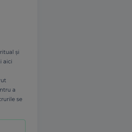
itual și
i aici
rut
entru a
rurile se