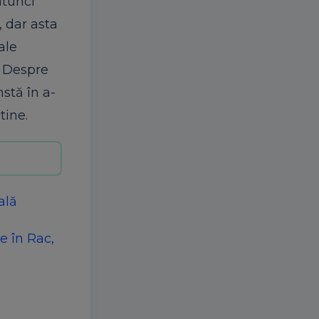
atunci
, dar asta
ale
. Despre
nstă în a-
tine.
ală
e în Rac,