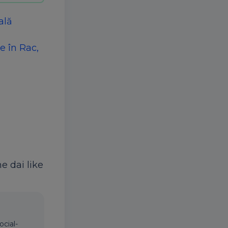
ală
e în Rac,
ne dai like
ocial-