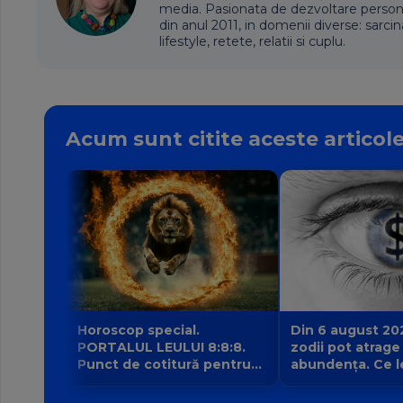
media. Pasionata de dezvoltare personala,
din anul 2011, in domenii diverse: sarcin
lifestyle, retete, relatii si cuplu.
Acum sunt citite aceste articol
Horoscop special.
Din 6 august 20
PORTALUL LEULUI 8:8:8.
zodii pot atrage
Punct de cotitură pentru
abundența. Ce l
zodii? Ce nu mai poate fi
intrarea planetei 
amânat începând din 8
banilor Venus în