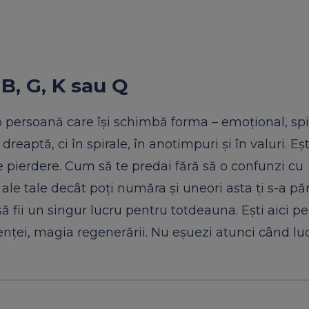
B, G, K sau Q
 persoană care își schimbă forma – emoțional, spir
dreaptă, ci în spirale, în anotimpuri și în valuri. Eșt
 pierdere. Cum să te predai fără să o confunzi cu
 ale tale decât poți număra și uneori asta ți s-a pă
să fii un singur lucru pentru totdeauna. Ești aici p
nenței, magia regenerării. Nu eșuezi atunci când luc