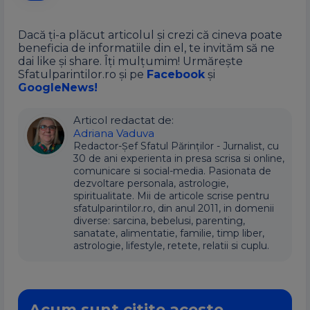
Dacă ți-a plăcut articolul și crezi că cineva poate
beneficia de informatiile din el, te invităm să ne
dai like și share. Îți mulțumim! Urmărește
Sfatulparintilor.ro și pe
Facebook
și
GoogleNews!
Articol redactat de:
Adriana Vaduva
Redactor-Șef Sfatul Părinților - Jurnalist, cu
30 de ani experienta in presa scrisa si online,
comunicare si social-media. Pasionata de
dezvoltare personala, astrologie,
spiritualitate. Mii de articole scrise pentru
sfatulparintilor.ro, din anul 2011, in domenii
diverse: sarcina, bebelusi, parenting,
sanatate, alimentatie, familie, timp liber,
astrologie, lifestyle, retete, relatii si cuplu.
Acum sunt citite aceste