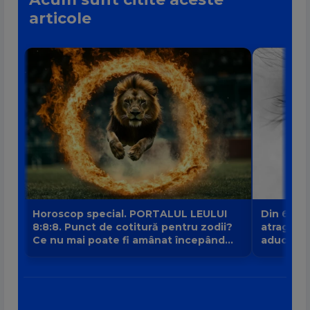
articole
Horoscop special. PORTALUL LEULUI
Din 6 au
8:8:8. Punct de cotitură pentru zodii?
atrage no
Ce nu mai poate fi amânat începând
aduce intr
din 8 august?
banilor V