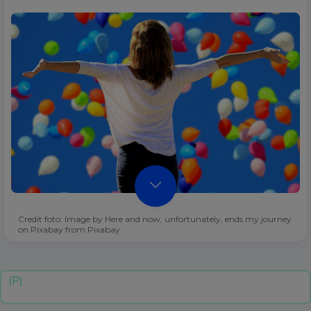
Credit foto: Image by Here and now, unfortunately, ends my journey
on Pixabay from Pixabay