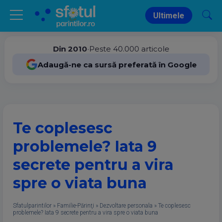
Ultimele
Din 2010
•
Peste 40.000 articole
Adaugă-ne ca sursă preferată în Google
Te coplesesc
problemele? Iata 9
secrete pentru a vira
spre o viata buna
Sfatulparintilor
»
Familie-Părinţi
»
Dezvoltare personala
»
Te coplesesc
problemele? Iata 9 secrete pentru a vira spre o viata buna