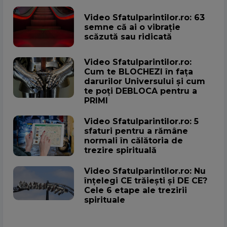
Video Sfatulparintilor.ro: 63
semne că ai o vibrație
scăzută sau ridicată
Video Sfatulparintilor.ro:
Cum te BLOCHEZI în fața
darurilor Universului și cum
te poți DEBLOCA pentru a
PRIMI
Video Sfatulparintilor.ro: 5
sfaturi pentru a rămâne
normali în călătoria de
trezire spirituală
Video Sfatulparintilor.ro: Nu
înțelegi CE trăiești și DE CE?
Cele 6 etape ale trezirii
spirituale