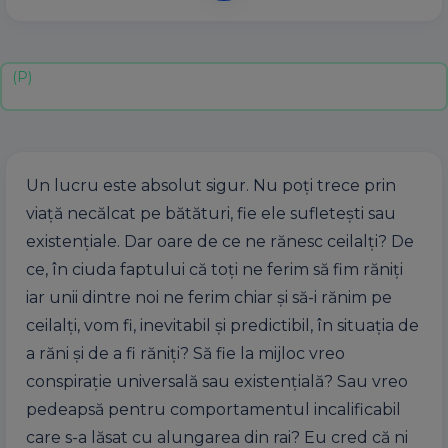
Un lucru este absolut sigur. Nu poți trece prin
viață necălcat pe bătături, fie ele sufletești sau
existențiale. Dar oare de ce ne rănesc ceilalți? De
ce, în ciuda faptului că toți ne ferim să fim răniți
iar unii dintre noi ne ferim chiar și să-i rănim pe
ceilalți, vom fi, inevitabil și predictibil, în situația de
a răni și de a fi răniți? Să fie la mijloc vreo
conspirație universală sau existențială? Sau vreo
pedeapsă pentru comportamentul incalificabil
care s-a lăsat cu alungarea din rai? Eu cred că ni