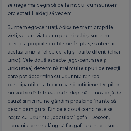
se trage mai degrabă de la modul cum suntem
proiectați. Haideți să vedem.
Suntem ego-centrați. Adică ne trăim propriile
vieți, vedem viața prin proprii ochi și suntem
atenți la propriile probleme. În plus, suntem în
același timp la fel cu ceilalți și foarte diferiți (chiar
unici). Cele două aspecte (ego-centrarea și
unicitatea) determină mai multe tipuri de reacții
care pot determina cu ușurință rănirea
participanților la traficul vieții cotidiene. De pildă,
nu vorbim întotdeauna în deplină cunoștință de
cauză și nici nu ne gândim prea bine înainte să
deschidem gura. Din cele două combinate se
naște cu ușurință „populara” gafă. Deseori,
oamenii care se plâng că fac gafe constant sunt