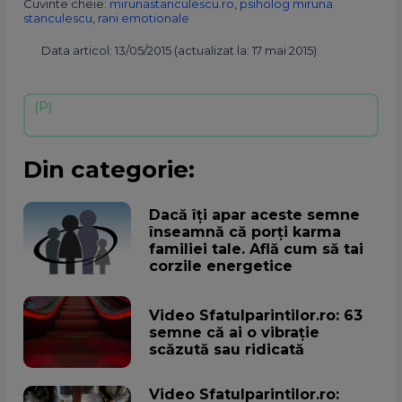
Cuvinte cheie:
mirunastanculescu.ro
,
psiholog miruna
stanculescu
,
rani emotionale
Data articol: 13/05/2015 (actualizat la: 17 mai 2015)
Din categorie:
Dacă îți apar aceste semne
înseamnă că porți karma
familiei tale. Află cum să tai
corzile energetice
Video Sfatulparintilor.ro: 63
semne că ai o vibrație
scăzută sau ridicată
Video Sfatulparintilor.ro: