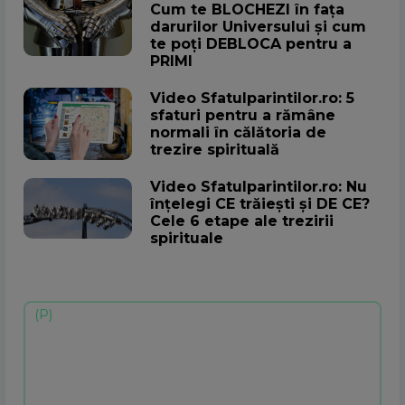
Cum te BLOCHEZI în fața
darurilor Universului și cum
te poți DEBLOCA pentru a
PRIMI
Video Sfatulparintilor.ro: 5
sfaturi pentru a rămâne
normali în călătoria de
trezire spirituală
Video Sfatulparintilor.ro: Nu
înțelegi CE trăiești și DE CE?
Cele 6 etape ale trezirii
spirituale