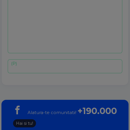
+190.000
Alatura-te comunitatii!
Hai si tu!