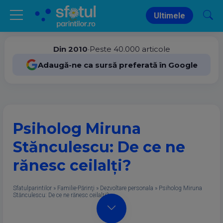
Ultimele
Din 2010
•
Peste 40.000 articole
Adaugă-ne ca sursă preferată în Google
Psiholog Miruna
Stănculescu: De ce ne
rănesc ceilalți?
Sfatulparintilor
»
Familie-Părinţi
»
Dezvoltare personala
»
Psiholog Miruna
Stănculescu: De ce ne rănesc ceilalți?