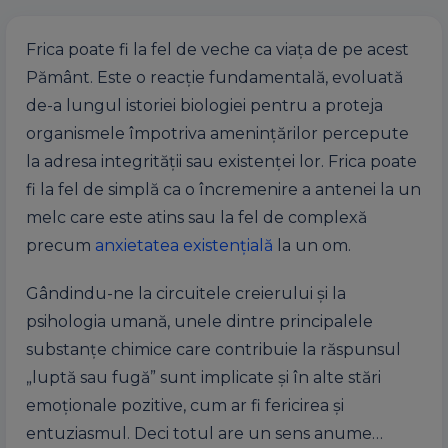
Frica poate fi la fel de veche ca viața de pe acest
Pământ. Este o reacție fundamentală, evoluată
de-a lungul istoriei biologiei pentru a proteja
organismele împotriva amenințărilor percepute
la adresa integrității sau existenței lor. Frica poate
fi la fel de simplă ca o încremenire a antenei la un
melc care este atins sau la fel de complexă
precum
anxietatea existențială
la un om.
Gândindu-ne la circuitele creierului și la
psihologia umană, unele dintre principalele
substanțe chimice care contribuie la răspunsul
„luptă sau fugă” sunt implicate și în alte stări
emoționale pozitive, cum ar fi fericirea și
entuziasmul. Deci totul are un sens anume…