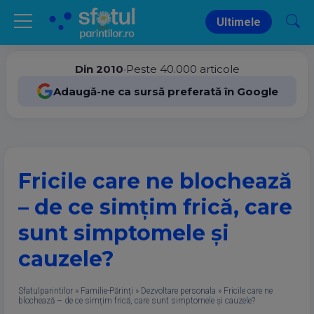
Ultimele
Din 2010
•
Peste 40.000 articole
Adaugă-ne ca sursă preferată în Google
Fricile care ne blochează
– de ce simțim frică, care
sunt simptomele și
cauzele?
Sfatulparintilor
»
Familie-Părinţi
»
Dezvoltare personala
»
Fricile care ne
blochează – de ce simțim frică, care sunt simptomele și cauzele?