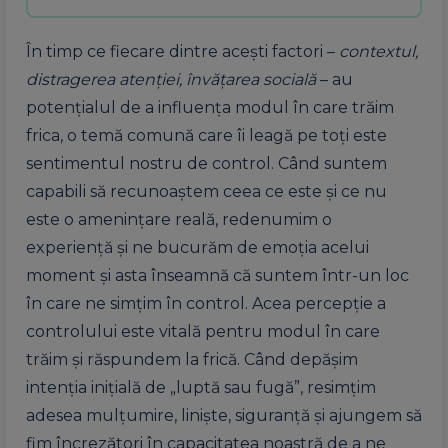
În timp ce fiecare dintre acești factori –
contextul,
distragerea atenției, învățarea socială
– au
potențialul de a influența modul în care trăim
frica, o temă comună care îi leagă pe toți este
sentimentul nostru de control. Când suntem
capabili să recunoaștem ceea ce este și ce nu
este o amenințare reală, redenumim o
experiență și ne bucurăm de emoția acelui
moment și asta înseamnă că suntem într-un loc
în care ne simțim în control. Acea percepție a
controlului este vitală pentru modul în care
trăim și răspundem la frică. Când depășim
intenția inițială de „luptă sau fugă”, resimțim
adesea mulțumire, liniște, siguranță și ajungem să
fim încrezători în capacitatea noastră de a ne