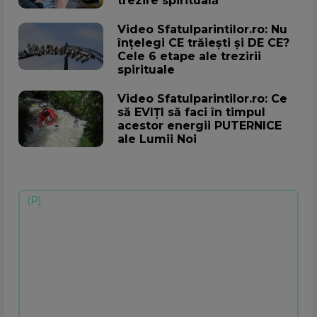
trezire spirituală
Video Sfatulparintilor.ro: Nu
înțelegi CE trăiești și DE CE?
Cele 6 etape ale trezirii
spirituale
Video Sfatulparintilor.ro: Ce
să EVIȚI să faci în timpul
acestor energii PUTERNICE
ale Lumii Noi