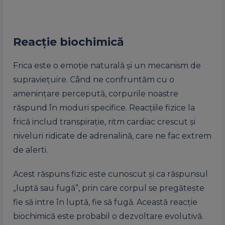
Reacție biochimică
Frica este o emoție naturală și un mecanism de
supraviețuire. Când ne confruntăm cu o
amenințare percepută, corpurile noastre
răspund în moduri specifice. Reacțiile fizice la
frică includ transpirație, ritm cardiac crescut și
niveluri ridicate de adrenalină, care ne fac extrem
de alerti.
Acest răspuns fizic este cunoscut și ca răspunsul
„luptă sau fugă”, prin care corpul se pregătește
fie să intre în luptă, fie să fugă. Această reacție
biochimică este probabil o dezvoltare evolutivă.