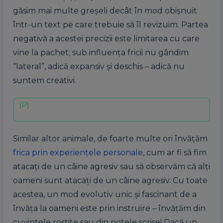
găsim mai multe greșeli decât în mod obişnuit
într-un text pe care trebuie să îl revizuim. Partea
negativă a acestei precizii este limitarea cu care
vine la pachet; sub influența fricii nu gândim
“lateral”, adică expansiv și deschis – adică nu
suntem creativi.
Similar altor animale, de foarte multe ori învățăm
frica prin experiențele personale
, cum ar fi să fim
atacați de un câine agresiv sau să observăm că alți
oameni sunt atacați de un câine agresiv. Cu toate
acestea, un mod evolutiv unic și fascinant de a
învăța la oameni este prin instruire – învățăm din
cuvintele rostite sau din notele scrise! Dacă un