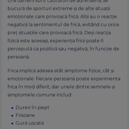
Unii oameni sunt căutători de adrenalină, se
bucură de sporturi extreme și de alte situații
emoționale care provoacă frică. Alții au o reacție
negativă la sentimentul de frică, evitând cu orice
preț situațiile care provoacă frică. Deși reacția
fizică este aceeași, experiența fricii poate fi
percepută ca pozitivă sau negativă, în funcție de
persoană.
Frica implică adesea atât simptome fizice, cât și
emoționale. Fiecare persoană poate experimenta
frica în mod diferit, dar unele dintre semnele și
simptomele comune includ:
Dureri în piept
Frisoane
Gură uscată