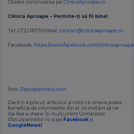
Citeste continuarea pe
ClinicaAproape.ro
Clinica Aproape – Permite-ți să fii bine!
Tel: 0722187700Mail:
contact@clinicaaproape.ro
Facebook:
https://www.facebook.com/clinica.aproape
foto:
Depositphotos.com
Dacă ți-a plăcut articolul și crezi că cineva poate
beneficia de informatiile din el, te invităm să ne
dai like și share. Îți mulțumim! Urmărește
Sfatulparintilor.ro și pe
Facebook
și
GoogleNews!