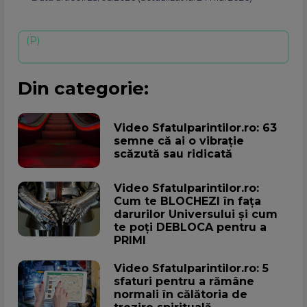
Din categorie:
Video Sfatulparintilor.ro: 63
semne că ai o vibrație
scăzută sau ridicată
Video Sfatulparintilor.ro:
Cum te BLOCHEZI în fața
darurilor Universului și cum
te poți DEBLOCA pentru a
PRIMI
Video Sfatulparintilor.ro: 5
sfaturi pentru a rămâne
normali în călătoria de