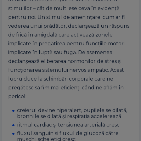
stimulilor – cât de mult iese ceva în evidență
pentru noi. Un stimul de amenințare, cum ar fi
vederea unui prădător, declanșează un răspuns
de frică în amigdală care activează zonele
implicate în pregătirea pentru funcțiile motorii
implicate în luptă sau fugă. De asemenea,
declanșează eliberarea hormonilor de stres și
funcționarea sistemului nervos simpatic. Acest
lucru duce la schimbări corporale care ne
pregătesc să fim mai eficienți când ne aflăm în
pericol:
creierul devine hiperalert, pupilele se dilată,
bronhiile se dilată și respirația accelerează
ritmul cardiac și tensiunea arterială cresc
fluxul sanguin și fluxul de glucoză către
mușchii scheletici cresc