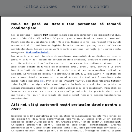
Politica cookies
Termeni si conditii
Nouă ne pasă ca datele tale personale să rămână
confidențiale
© 2026
SfatulParintilor.ro
.
Designed by Live Design
Noi și partenerii noștri
959
stocăm și/sau accesăm informații pe dispozitivul dvs.,
precum identificatorii cookie unici pentru prelucrarea datelor cu caracter personal.
Puteți accepta sau gestiona preferințele dvs. făcând clic mai jos, respectiv vă puteți
opune utilizării unui interes legitim în orice moment pe pagina cu politica de
confidențialitate. Aceste alegeri vor fi raportate partenerilor noștri și nu vă vor afecta
navigarea.
Mai multe detalii
Noi si partenerii nostri (retelele de socializare si agentiile de publicitate partenere,
precum si furnizorii nostri de servicii de date analitice) prelucram date pentru a
permite website-ului sa functioneze, pentru a personaliza continutul si anunturile
publicitare afisate in functie de interesele si/sau profilul dvs., pentru a va oferi
functionalitati aferente retelelor de socializare si pentru a analiza traficul pe
website. Beneficiati de drepturile prevazute de art. 15-22 din GDPR in legatura cu
prelucrarea datelor cu caracter personal. Aceste drepturi pot fi exercitate prin
modalitatea indicata
aici
. Prin click pe “ACCEPT TOATE”, acceptati folosirea tuturor
Tehnologiilor de tip Cookie, care implica inclusiv acceptul dvs. cu privire la
stocarea/accesarea informatiilor de catre Vendor-ii cu care colaboram. Prin click pe
“VREAU SA MODIFIC SETARILE INDIVIDUAL” puteti schimba preferintele in mod
individual, mai putin cele legate de cookie strict necesare pentru functionarea
website-ului.
Atât noi, cât și partenerii noștri prelucrăm datele pentru a
oferi:
Dezvoltarea și îmbunătățirea serviciilor. Stocarea și/sau accesarea informațiilor de pe
un dispozitiv. Măsurarea performanței reclamelor. Utilizarea profilurilor pentru
selectarea conținutului personalizat. Crearea profilurilor de conținut personalizat.
Utilizarea profilurilor pentru selectarea publicității personalizate. Crearea
profilurilor pentru publicitate personalizată. Măsurarea performanței conținutului.
Utilizarea datelor limitate pentru a selecta conținutul. Înțelegerea publicului prin