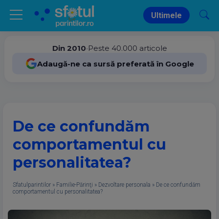
Ultimele
Din 2010
•
Peste 40.000 articole
Adaugă-ne ca sursă preferată în Google
De ce confundăm
comportamentul cu
personalitatea?
Sfatulparintilor
»
Familie-Părinţi
»
Dezvoltare personala
»
De ce confundăm
comportamentul cu personalitatea?