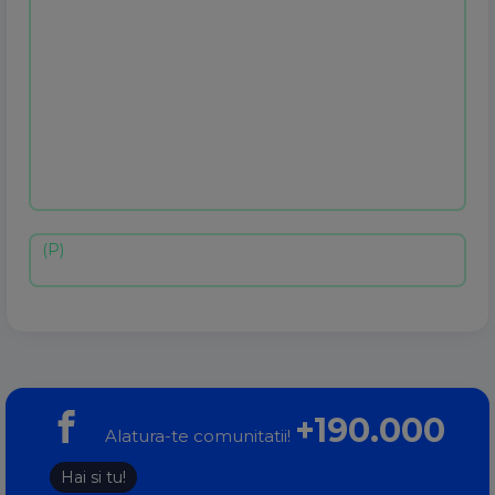
+190.000
Alatura-te comunitatii!
Hai si tu!