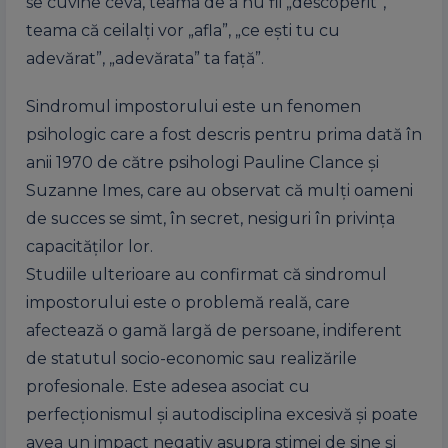
se cuvine ceva, teama de a nu fii „descoperit”,
teama că ceilalți vor „afla”, „ce ești tu cu
adevărat”, „adevărata” ta față”.
Sindromul impostorului este un fenomen
psihologic care a fost descris pentru prima dată în
anii 1970 de către psihologi Pauline Clance și
Suzanne Imes, care au observat că mulți oameni
de succes se simt, în secret, nesiguri în privința
capacităților lor.
Studiile ulterioare au confirmat că sindromul
impostorului este o problemă reală, care
afectează o gamă largă de persoane, indiferent
de statutul socio-economic sau realizările
profesionale. Este adesea asociat cu
perfecționismul și autodisciplina excesivă și poate
avea un impact negativ asupra stimei de sine și