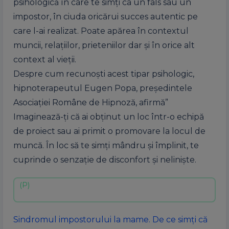
psihologică în care te simți ca un fals sau un
impostor, în ciuda oricărui succes autentic pe
care l-ai realizat. Poate apărea în contextul
muncii, relațiilor, prieteniilor dar și în orice alt
context al vieții.
Despre cum recunoști acest tipar psihologic,
hipnoterapeutul Eugen Popa, președintele
Asociației Române de Hipnoză, afirmă”
Imaginează-ți că ai obținut un loc într-o echipă
de proiect sau ai primit o promovare la locul de
muncă. În loc să te simți mândru și împlinit, te
cuprinde o senzație de disconfort și neliniște.
Sindromul impostorului la mame. De ce simți că