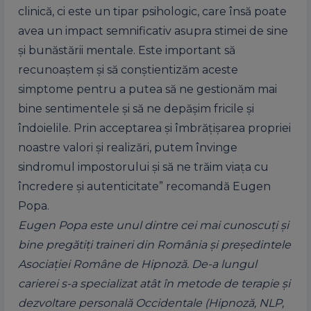
clinică, ci este un tipar psihologic, care însă poate
avea un impact semnificativ asupra stimei de sine
și bunăstării mentale. Este important să
recunoaștem și să conștientizăm aceste
simptome pentru a putea să ne gestionăm mai
bine sentimentele și să ne depășim fricile și
îndoielile. Prin acceptarea și îmbrățișarea propriei
noastre valori și realizări, putem învinge
sindromul impostorului și să ne trăim viața cu
încredere și autenticitate” recomandă Eugen
Popa.
Eugen Popa este unul dintre cei mai cunoscuţi şi
bine pregătiţi traineri din România şi preşedintele
Asociaţiei Române de Hipnoză. De-a lungul
carierei s-a specializat atât în metode de terapie și
dezvoltare personală Occidentale (Hipnoză, NLP,