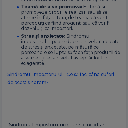
Teamă de a se promova:
Ezită să-și
promoveze propriile realizări sau să se
afirme în fața altora, de teama că vor fi
percepuți ca fiind aroganți sau că vor fi
dezvăluiți ca impostori.
Stres și anxietate:
Sindromul
impostorului poate duce la niveluri ridicate
de stres și anxietate, pe măsură ce
persoanele se luptă să facă față presiunii de
a se menține la nivelul așteptărilor lor
exagerate.
Sindromul impostorului – Ce să faci când suferi
de acest sindrom?
“Sindromul impostorului nu are o încadrare