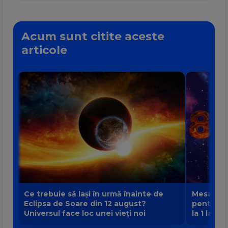
Acum sunt citite aceste
articole
Ce trebuie să lași în urmă înainte de
Mesajul P
Eclipsa de Soare din 12 august?
pentru fi
Universul face loc unei vieți noi
la 1 la 9