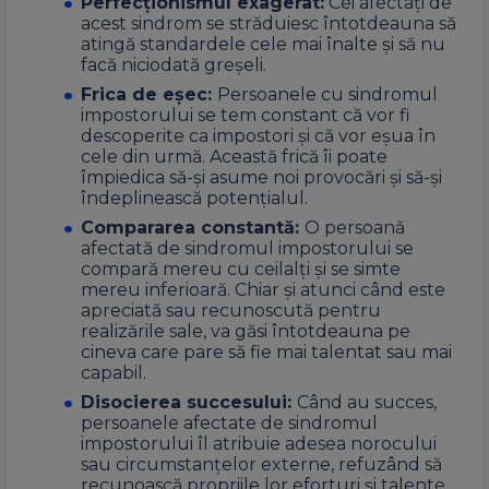
Perfecționismul exagerat:
Cei afectați de
acest sindrom se străduiesc întotdeauna să
atingă standardele cele mai înalte și să nu
facă niciodată greșeli.
Frica de eșec:
Persoanele cu sindromul
impostorului se tem constant că vor fi
descoperite ca impostori și că vor eșua în
cele din urmă. Această frică îi poate
împiedica să-și asume noi provocări și să-și
îndeplinească potențialul.
Compararea constantă:
O persoană
afectată de sindromul impostorului se
compară mereu cu ceilalți și se simte
mereu inferioară. Chiar și atunci când este
apreciată sau recunoscută pentru
realizările sale, va găsi întotdeauna pe
cineva care pare să fie mai talentat sau mai
capabil.
Disocierea succesului:
Când au succes,
persoanele afectate de sindromul
impostorului îl atribuie adesea norocului
sau circumstanțelor externe, refuzând să
recunoască propriile lor eforturi și talente.