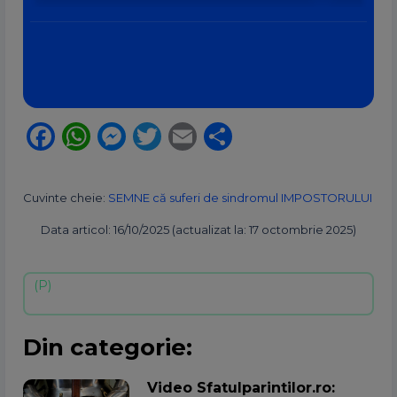
Facebook
WhatsApp
Messenger
Twitter
Email
Partajează
Cuvinte cheie:
SEMNE că suferi de sindromul IMPOSTORULUI
Data articol: 16/10/2025 (actualizat la: 17 octombrie 2025)
Din categorie:
Video Sfatulparintilor.ro: