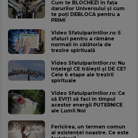
Cum te BLOCHEZI în fața
darurilor Universului și cum
te poți DEBLOCA pentru a
PRIMI
Video Sfatulparintilor.ro: 5
sfaturi pentru a rămâne
normali în călătoria de
trezire spirituală
Video Sfatulparintilor.ro: Nu
înțelegi CE trăiești și DE CE?
Cele 6 etape ale trezirii
spirituale
Video Sfatulparintilor.ro: Ce
să EVIȚI să faci în timpul
acestor energii PUTERNICE
ale Lumii Noi
Fericirea, un termen comun
al existenței noastre. Ce este