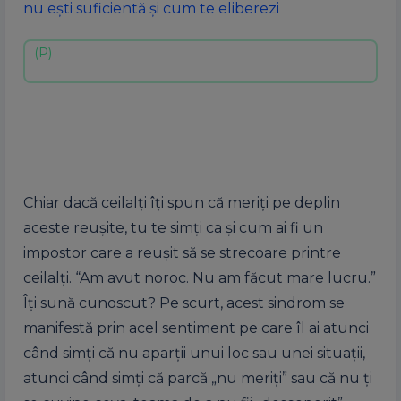
nu ești suficientă și cum te eliberezi
Chiar dacă ceilalți îți spun că meriți pe deplin
aceste reușite, tu te simți ca și cum ai fi un
impostor care a reușit să se strecoare printre
ceilalți. “Am avut noroc. Nu am făcut mare lucru.”
Îți sună cunoscut? Pe scurt, acest sindrom se
manifestă prin acel sentiment pe care îl ai atunci
când simți că nu aparții unui loc sau unei situații,
atunci când simți că parcă „nu meriți” sau că nu ți