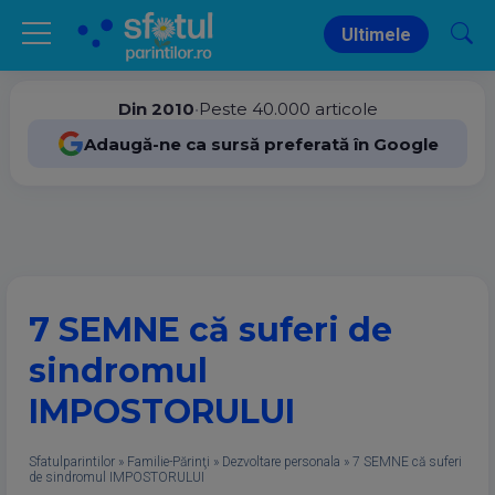
Ultimele
Din 2010
•
Peste 40.000 articole
Adaugă-ne ca sursă preferată în Google
7 SEMNE că suferi de
sindromul
IMPOSTORULUI
Sfatulparintilor
»
Familie-Părinţi
»
Dezvoltare personala
»
7 SEMNE că suferi
de sindromul IMPOSTORULUI