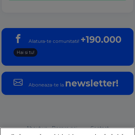
+190.000
Alatura-te comunitatii!
Hai si tu!
newsletter!
Aboneaza-te la
About us – Despre noi
Contact