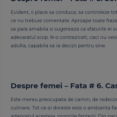
Evident, ii place sa conduca, sa controleze totu
ce nu trebuie comentate. Aproape toate frazel
sa para amabila si sugereaza ca sfaturile ei su
adevaratul scop. N-o contraziceti, caci nu ves
adulta, capabila sa ia decizii pentru sine.
Despre femei – Fata # 6. Ca
Este mereu preocupata de camin, de redecorar
culinare. Tot ce-si doreste este o ambianta fa
adapostul acesteia, propriile fantezii. Din pa