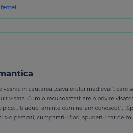
 femei
omantica
vesnic in cautarea „cavalerului medieval”, care s
ult visata. Cum o recunoasteti: are o privire visato
ze tipice: „Iti aduci aminte cum ne-am cunoscut”, „
 s-o pastrati, cumparati-i flori, spuneti-i cat de m