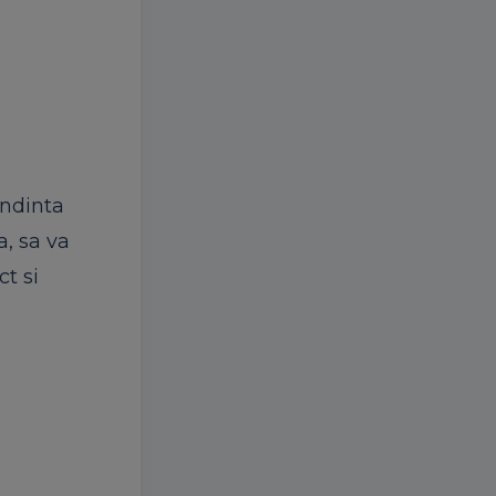
endinta
a, sa va
t si