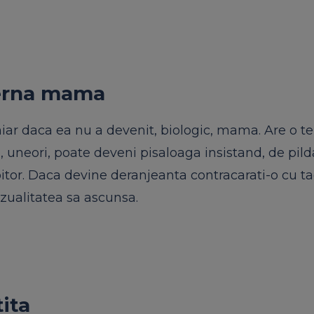
terna mama
iar daca ea nu a devenit, biologic, mama. Are o t
, uneori, poate deveni pisaloaga insistand, de pild
itor. Daca devine deranjeanta contracarati-o cu tac
enzualitatea sa ascunsa.
ita