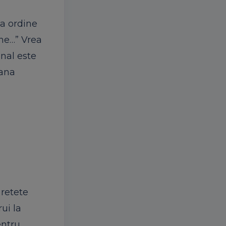
ta ordine
ine…” Vrea
onal este
oana
 retete
ui la
entru