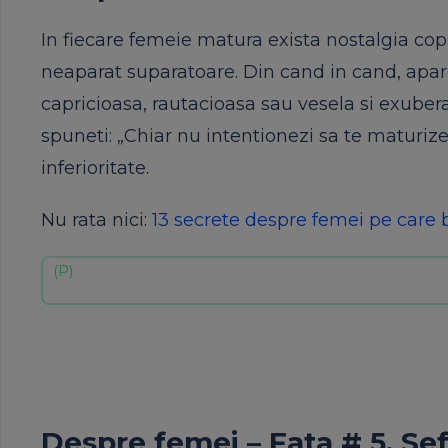
In fiecare femeie matura exista nostalgia copi
neaparat suparatoare. Din cand in cand, apare
capricioasa, rautacioasa sau vesela si exubera
spuneti: „Chiar nu intentionezi sa te maturize
inferioritate.
Nu rata nici:
13 secrete despre femei pe care b
Despre femei – Fata # 5. Se