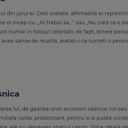
l din jurul ei. Desi voalate, afirmatiile ei reprezin
e ei incep cu: „Ar trebui sa…” sau „Nu cred ca e b
nt numai in folosul celorlalti; de fapt, binele pers
i avea sanse de reusita, aratati-i ca sunteti o pers
snica
ea lui, de gasirea unor accesorii casnice noi sau
miliala calda, protectoare, pentru a-si putea constr
cate, ele nu depasesc spatiul casnic. Sotia ideala p