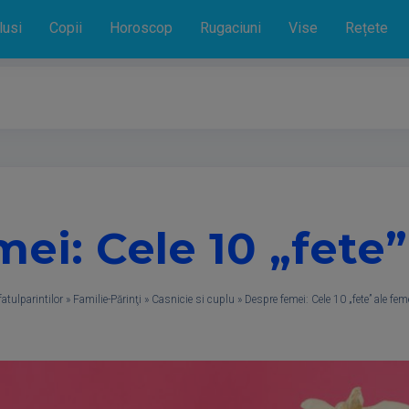
lusi
Copii
Horoscop
Rugaciuni
Vise
Rețete
ei: Cele 10 „fete”
fatulparintilor
»
Familie-Părinţi
»
Casnicie si cuplu
»
Despre femei: Cele 10 „fete” ale feme