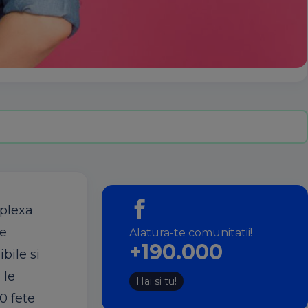
mplexa
ie
Alatura-te comunitatii!
+190.000
bile si
 le
Hai si tu!
0 fete