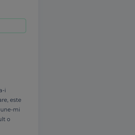
a-i
are, este
Spune-mi
ult o