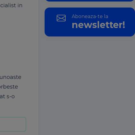
ialist in
Aboneaza-te la
newsletter!
cunoaste
orbeste
at s-o