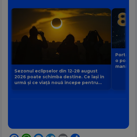
Portalul 
o poartă
manifest
Sezonul eclipselor din 12-28 august
2026 poate schimba destine. Ce lași în
urmă și ce viață nouă începe pentru
zodia ta?