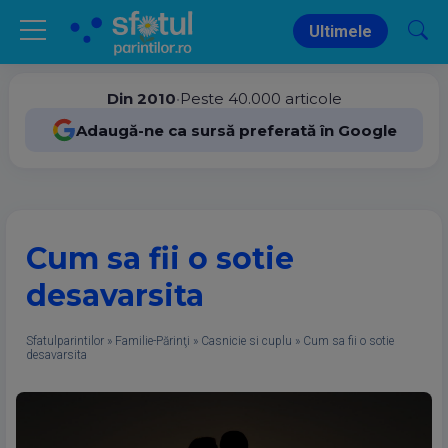
Ultimele
Din 2010
•
Peste 40.000 articole
Adaugă-ne ca sursă preferată în Google
Cum sa fii o sotie
desavarsita
Sfatulparintilor
»
Familie-Părinţi
»
Casnicie si cuplu
»
Cum sa fii o sotie
desavarsita