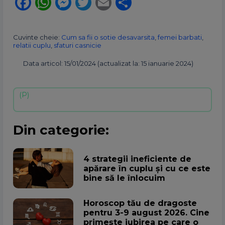
Facebook
WhatsApp
Messenger
Twitter
Email
Partajează
Cuvinte cheie:
Cum sa fii o sotie desavarsita
,
femei barbati
,
relatii cuplu
,
sfaturi casnicie
Data articol: 15/01/2024 (actualizat la: 15 ianuarie 2024)
Din categorie:
4 strategii ineficiente de
apărare în cuplu și cu ce este
bine să le înlocuim
Horoscop tău de dragoste
pentru 3-9 august 2026. Cine
primește iubirea pe care o