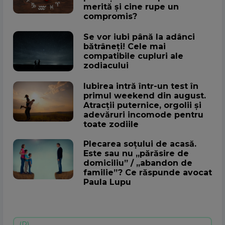
merită și cine rupe un
compromis?
Se vor iubi până la adânci
bătrâneți! Cele mai
compatibile cupluri ale
zodiacului
Iubirea intră într-un test în
primul weekend din august.
Atracții puternice, orgolii și
adevăruri incomode pentru
toate zodiile
Plecarea soțului de acasă.
Este sau nu „părăsire de
domiciliu” / „abandon de
familie”? Ce răspunde avocat
Paula Lupu