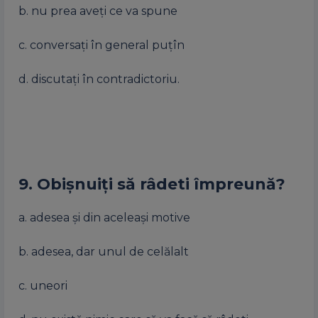
b. nu prea aveți ce va spune
c. conversați în general puțîn
d. discutați în contradictoriu.
9. Obișnuiți să râdeti împreună?
a. adesea și din aceleași motive
b. adesea, dar unul de celălalt
c. uneori