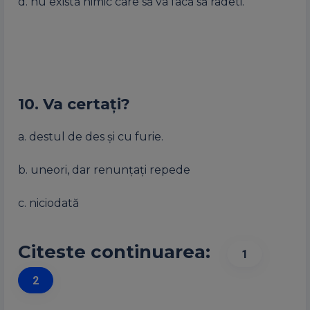
d. nu există nimic care să va facă să râdeti.
10. Va certați?
a. destul de des și cu furie.
b. uneori, dar renunțați repede
c. niciodată
Citeste continuarea:
1
2