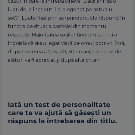
cazul în care le întreba cineva “Dacă ar fi să o
luați de la început, l-ai alege tot pe actualul
soț?”. Luate însă prin surprindere, ele răspund în
funcție de situația căsniciei din momentul
respectiv. Majoritatea soțiilor tinere n-au nici o
îndoială că și-au legat viață de omul potrivit. Însă,
după trecerea a 7, 14, 20, 30 de ani, bărbatul de
alături va fi apreciat și după alte criterii.
Iată un test de personalitate
care te va ajută să găsești un
răspuns la întrebarea din titlu.