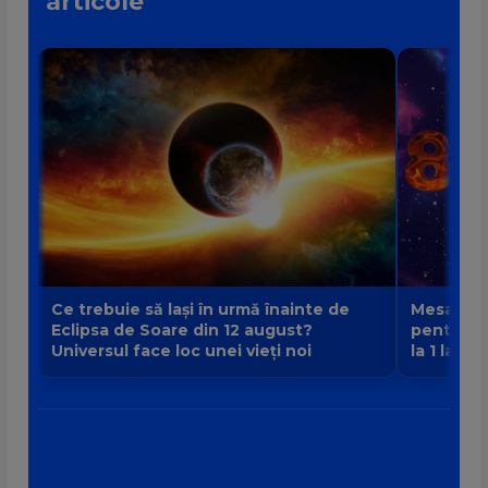
articole
Ce trebuie să lași în urmă înainte de
Mesajul P
Eclipsa de Soare din 12 august?
pentru fi
Universul face loc unei vieți noi
la 1 la 9