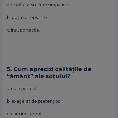
a. le găsesc și acum simpatice
b. puțîn enervante
c. insuportabile.
5. Cum aprecizi calitățile de
“ământ” ale soțului?
a. este perfect
b. exagerat de pretențios
c. cam indiferent