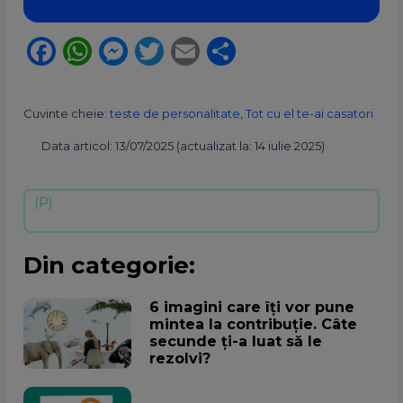
Facebook
WhatsApp
Messenger
Twitter
Email
Partajează
Cuvinte cheie:
teste de personalitate
,
Tot cu el te-ai casatori
Data articol: 13/07/2025 (actualizat la: 14 iulie 2025)
Din categorie:
6 imagini care îți vor pune
mintea la contribuție. Câte
secunde ți-a luat să le
rezolvi?