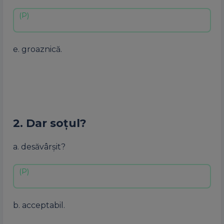
e. groaznică.
2. Dar soțul?
a. desăvârșit?
b. acceptabil.