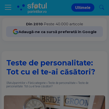
Ultimele
Din 2010
•
Peste 40.000 articole
Adaugă-ne ca sursă preferată în Google
Teste de personalitate:
Tot cu el te-ai căsători?
Sfatulparintilor
»
Fără categorie
»
Teste de personalitate
»
Teste de
personalitate: Tot cu el te-ai căsători?