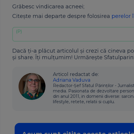
Grăbesc vindicarea acneei;
Citește mai departe despre folosirea
perelor 
Dacă ți-a plăcut articolul și crezi că cineva po
și share. Îți mulțumim! Urmărește Sfatulparint
Articol redactat de:
Adriana Vaduva
Redactor-Șef Sfatul Părinților - Jurnalis
media. Pasionata de dezvoltare personala,
din anul 2011, in domenii diverse: sarcin
lifestyle, retete, relatii si cuplu.