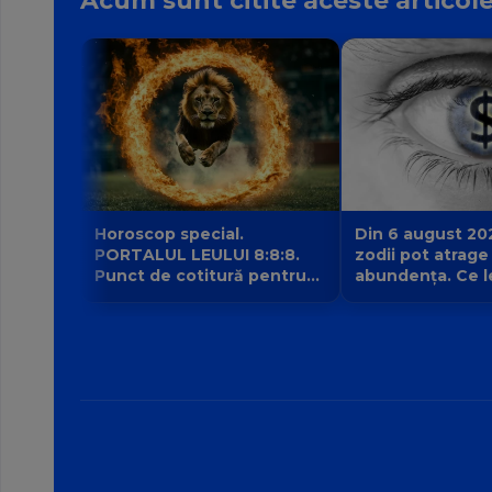
Acum sunt citite aceste articol
Horoscop special.
Din 6 august 20
PORTALUL LEULUI 8:8:8.
zodii pot atrage
Punct de cotitură pentru
abundența. Ce l
zodii? Ce nu mai poate fi
intrarea planetei 
amânat începând din 8
banilor Venus în
august?