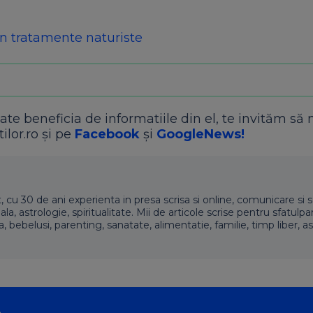
în tratamente naturiste
ate beneficia de informatiile din el, te invităm să 
ilor.ro și pe
Facebook
și
GoogleNews!
t, cu 30 de ani experienta in presa scrisa si online, comunicare si s
 astrologie, spiritualitate. Mii de articole scrise pentru sfatulpari
a, bebelusi, parenting, sanatate, alimentatie, familie, timp liber, as