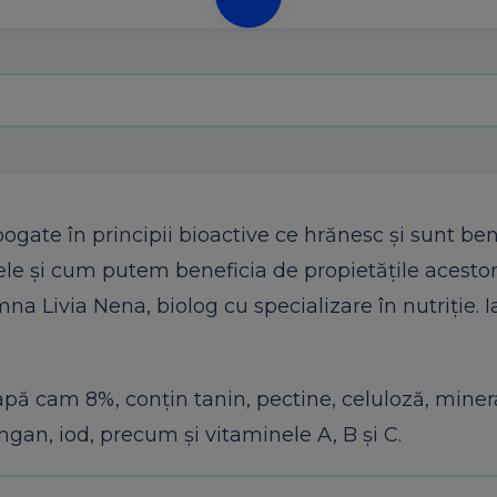
gate în principii bioactive ce hrănesc şi sunt ben
ele şi cum putem beneficia de propietăţile acesto
a Livia Nena, biolog cu specializare în nutriție. 
 apă cam 8%, conţin tanin, pectine, celuloză, minera
ngan, iod, precum şi vitaminele A, B şi C.