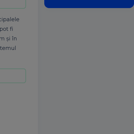
cipalele
pot fi
m şi în
stemul