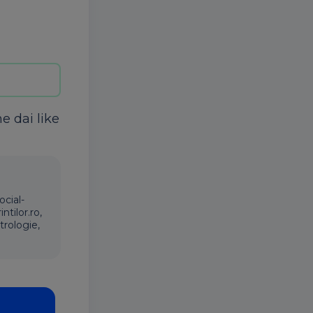
ne dai like
ocial-
ntilor.ro,
trologie,