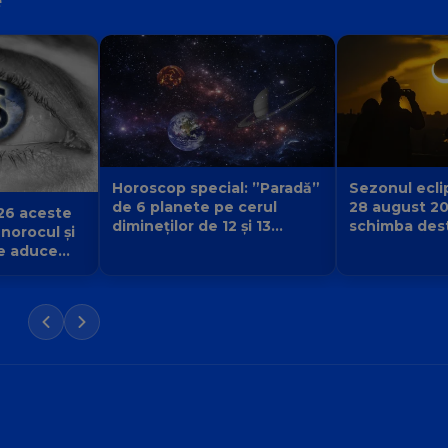
e
Sezonul eclip
Horoscop special: ”Paradă”
28 august 2
de 6 planete pe cerul
26 aceste
schimba desti
dimineților de 12 și 13
 norocul și
urmă și ce v
august 2026. Cine primește
e aduce
începe pentr
semnul că destinul își
iubirii și a
schimbă direcția?
 Balanță?