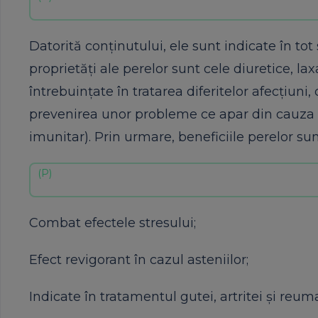
Datorită conţinutului, ele sunt indicate în tot 
proprietăţi ale perelor sunt cele diuretice, lax
întrebuinţate în tratarea diferitelor afecţiuni,
prevenirea unor probleme ce apar din cauza u
imunitar). Prin urmare, beneficiile perelor su
Combat efectele stresului;
Efect revigorant în cazul asteniilor;
Indicate în tratamentul gutei, artritei şi reum