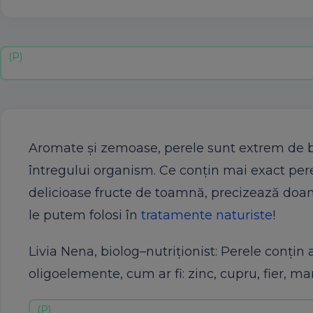
Aromate şi zemoase, perele sunt extrem de bo
întregului organism. Ce conţin mai exact per
delicioase fructe de toamnă, precizează doamn
le putem folosi în
tratamente naturiste
!
Livia Nena, biolog–nutriționist: Perele conţin
oligoelemente, cum ar fi: zinc, cupru, fier, ma