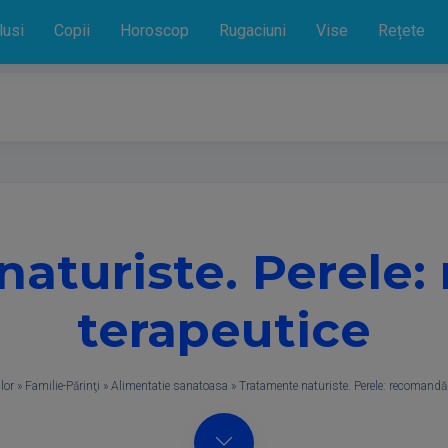
lusi
Copii
Horoscop
Rugaciuni
Vise
Rețete
naturiste. Perele:
terapeutice
lor
»
Familie-Părinţi
»
Alimentatie sanatoasa
»
Tratamente naturiste. Perele: recomandăr