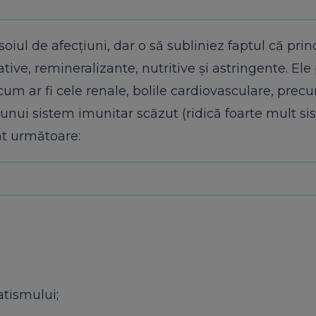
soiul de afecţiuni, dar o să subliniez faptul că prin
ative, remineralizante, nutritive şi astringente. Ele 
 cum ar fi cele renale, bolile cardiovasculare, precu
nui sistem imunitar scăzut (ridică foarte mult si
nt următoare:
atismului;