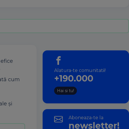
efice
r
Alatura-te comunitatii!
+190.000
Iată cum
Hai si tu!
le şi
Aboneaza-te la
newsletter!