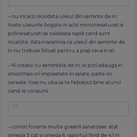
– nu incalzi niciodata uleiul din seminte de in:
toate uleiurile bogate in acizi mononesaturati si
polinesaturati se oxideaza rapid cand sunt
incalzite. Asta inseamna ca uleiul din seminte de
in nu trebuie folosit pentru a praji ceva in el.
– fii creativ cu semintele de in: le poti adauga in
smoothies ori imprastiate in salate, paste ori
cereale. Insa nu uita sa te hidratezi bine atunci
cand le consumi.
– contin fooarte multe grasimi sanatoase: atat
omega 3 cat si omega 6, raportul fiind de 4:1 in