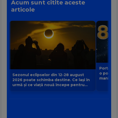
Acum sunt citite aceste
articole
Portalul 
o poartă
Sezonul eclipselor din 12-28 august
manifest
2026 poate schimba destine. Ce lași în
urmă și ce viață nouă începe pentru
zodia ta?