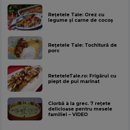
Rețetele Tale: Orez cu
legume și carne de cocoș
Rețetele Tale: Tochitură de
porc
ReteteleTale.ro: Frigărui cu
piept de pui marinat
Ciorbă à la grec. 7 rețete
delicioase pentru mesele
familiei – VIDEO