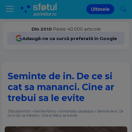
Ultimele
Din 2010
•
Peste 40.000 articole
Adaugă-ne ca sursă preferată în Google
Seminte de in. De ce si
cat sa mananci. Cine ar
trebui sa le evite
Sfatulparintilor
»
Familie-Părinţi
»
Alimentatie sanatoasa
»
Seminte de in. De
ce si cat sa mananci. Cine ar trebui sa le evite