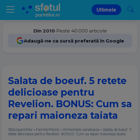
Ultimele
Din 2010
•
Peste 40.000 articole
Adaugă-ne ca sursă preferată în Google
Salata de boeuf. 5 retete
delicioase pentru
Revelion. BONUS: Cum sa
repari maioneza taiata
Sfatulparintilor
»
Familie-Părinţi
»
Alimentatie sanatoasa
»
Salata de boeuf. 5
retete delicioase pentru Revelion. BONUS: Cum sa repari maioneza taiata