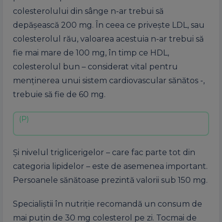
colesterolului din sânge n-ar trebui să
depăşească 200 mg. În ceea ce priveşte LDL, sau
colesterolul rău, valoarea acestuia n-ar trebui să
fie mai mare de 100 mg, în timp ce HDL,
colesterolul bun – considerat vital pentru
menţinerea unui sistem cardiovascular sănătos -,
trebuie să fie de 60 mg.
Şi nivelul triglicerigelor – care fac parte tot din
categoria lipidelor – este de asemenea important.
Persoanele sănătoase prezintă valorii sub 150 mg.
Specialiştii în nutriţie recomandă un consum de
mai puţin de 30 mg colesterol pe zi. Tocmai de