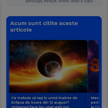
astrologie, lifestyle, retete, relatii si cuplu.
Acum sunt citite aceste
articole
Ce trebuie să lași în urmă înainte de
Mesajul P
Eclipsa de Soare din 12 august?
pentru fi
Universul face loc unei vieți noi
la 1 la 9