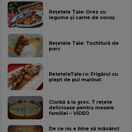
Rețetele Tale: Orez cu
legume și carne de cocoș
Rețetele Tale: Tochitură de
porc
ReteteleTale.ro: Frigărui cu
piept de pui marinat
Ciorbă à la grec. 7 rețete
delicioase pentru mesele
familiei – VIDEO
De ce nu e bine să mănânci