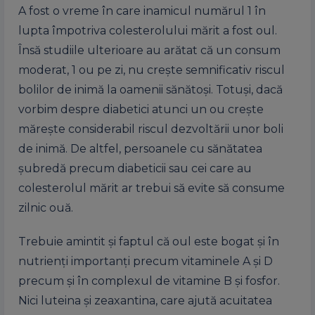
A fost o vreme în care inamicul numărul 1 în
lupta împotriva colesterolului mărit a fost oul.
Însă studiile ulterioare au arătat că un consum
moderat, 1 ou pe zi, nu creşte semnificativ riscul
bolilor de inimă la oamenii sănătoşi. Totuşi, dacă
vorbim despre diabetici atunci un ou creşte
măreşte considerabil riscul dezvoltării unor boli
de inimă. De altfel, persoanele cu sănătatea
şubredă precum diabeticii sau cei care au
colesterolul mărit ar trebui să evite să consume
zilnic ouă.
Trebuie amintit şi faptul că oul este bogat şi în
nutrienţi importanţi precum vitaminele A şi D
precum şi în complexul de vitamine B şi fosfor.
Nici luteina şi zeaxantina, care ajută acuitatea