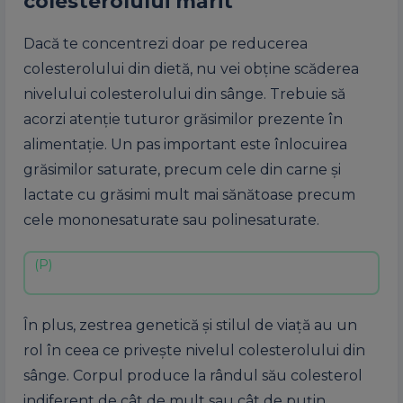
colesterolului mărit
Dacă te concentrezi doar pe reducerea
colesterolului din dietă, nu vei obţine scăderea
nivelului colesterolului din sânge. Trebuie să
acorzi atenţie tuturor grăsimilor prezente în
alimentaţie. Un pas important este înlocuirea
grăsimilor saturate, precum cele din carne şi
lactate cu grăsimi mult mai sănătoase precum
cele mononesaturate sau polinesaturate.
În plus, zestrea genetică şi stilul de viaţă au un
rol în ceea ce priveşte nivelul colesterolului din
sânge. Corpul produce la rândul său colesterol
indiferent de cât de mult sau cât de puţin