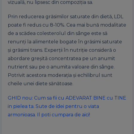
vizuală, nu lipsesc din compoziţia sa.
Prin reducerea grăsimilor saturate din dietă, LDL
poate fi redus cu 8-10%. Cea mai bună modalitate
de a scădea colesterolul din sânge este să
renunţi la alimentele bogate în grăsimi saturate
şi grăsimi trans. Experţii în nutriţie consideră o
abordare greşită concentratea pe un anumit
nutrient sau pe o anumita valoare din sânge.
Potrivit acestora moderaţia şi echilibrul sunt
cheile unei diete sănătoase.
GHID nou: Cum sa fii cu ADEVARAT BINE cu TINE
in pielea ta. Sute de idei pentru o viata
armonioasa. Il poti cumpara de aici!