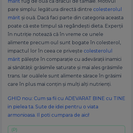
mărit
fug de ouă ca dracul de tămâie. Motivul
pare simplu: legătura directă dintre
colesterolul
mărit
şi ouă. Dacă faci parte din categoria aceasta
poate că este timpul să regândeşti dieta. Experţii
în nutriţie notează că în vreme ce unele
alimente precum oul sunt bogate în colesterol,
impactul lor în ceea ce priveşte
colesterolul
mărit
păleşte în comparaţie cu adevăraţii inamici
ai sănătăţii: grăsimile saturate şi mai ales grăsimile
trans. Iar ouălele sunt alimente sărace în grăsimi
care în plus mai conţin şi mulţi alţi nutrienţi.
GHID nou: Cum sa fii cu ADEVARAT BINE cu TINE
in pielea ta. Sute de idei pentru o viata
armonioasa. Il poti cumpara de aici!