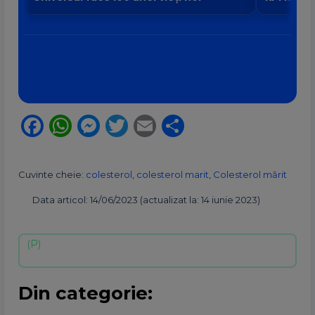
Facebook
WhatsApp
Messenger
Twitter
Email
Partajează
Cuvinte cheie:
colesterol
,
colesterol marit
,
Colesterol mărit
Data articol: 14/06/2023 (actualizat la: 14 iunie 2023)
Din categorie: