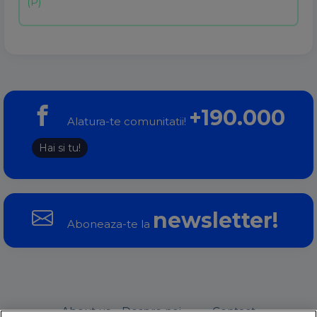
+190.000
Alatura-te comunitatii!
Hai si tu!
newsletter!
Aboneaza-te la
About us – Despre noi
Contact