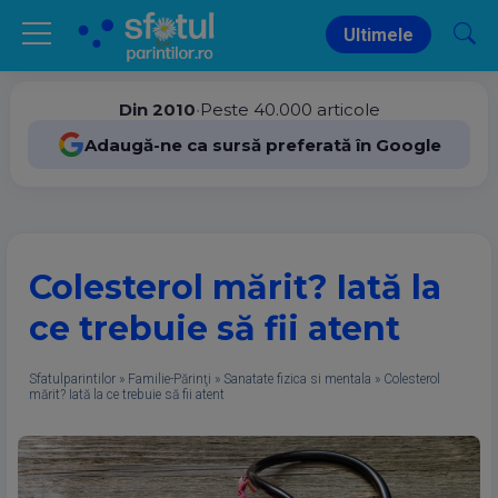
Ultimele
Din 2010
•
Peste 40.000 articole
Adaugă-ne ca sursă preferată în Google
Colesterol mărit? Iată la
ce trebuie să fii atent
Sfatulparintilor
»
Familie-Părinţi
»
Sanatate fizica si mentala
»
Colesterol
mărit? Iată la ce trebuie să fii atent