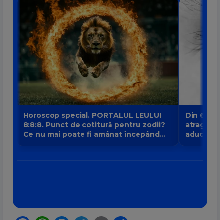
Horoscop special. PORTALUL LEULUI
Din 6 au
8:8:8. Punct de cotitură pentru zodii?
atrage no
Ce nu mai poate fi amânat începând
aduce intr
din 8 august?
banilor V