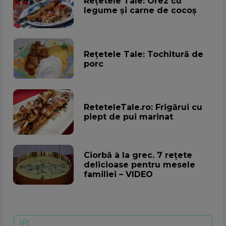
Rețetele Tale: Orez cu
legume și carne de cocoș
Rețetele Tale: Tochitură de
porc
ReteteleTale.ro: Frigărui cu
piept de pui marinat
Ciorbă à la grec. 7 rețete
delicioase pentru mesele
familiei – VIDEO