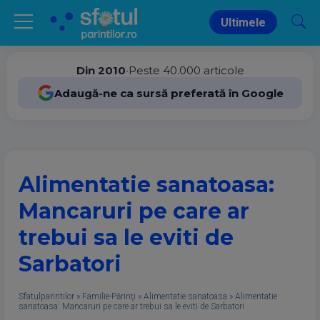
Ultimele
Din 2010
•
Peste 40.000 articole
Adaugă-ne ca sursă preferată în Google
Alimentatie sanatoasa:
Mancaruri pe care ar
trebui sa le eviti de
Sarbatori
Sfatulparintilor
»
Familie-Părinţi
»
Alimentatie sanatoasa
»
Alimentatie
sanatoasa: Mancaruri pe care ar trebui sa le eviti de Sarbatori