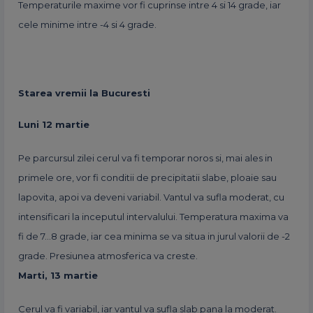
Temperaturile maxime vor fi cuprinse intre 4 si 14 grade, iar
cele minime intre -4 si 4 grade.
Starea vremii la Bucuresti
Luni 12 martie
Pe parcursul zilei cerul va fi temporar noros si, mai ales in
primele ore, vor fi conditii de precipitatii slabe, ploaie sau
lapovita, apoi va deveni variabil. Vantul va sufla moderat, cu
intensificari la inceputul intervalului. Temperatura maxima va
fi de 7…8 grade, iar cea minima se va situa in jurul valorii de -2
grade. Presiunea atmosferica va creste.
Marti, 13 martie
Cerul va fi variabil, iar vantul va sufla slab pana la moderat.