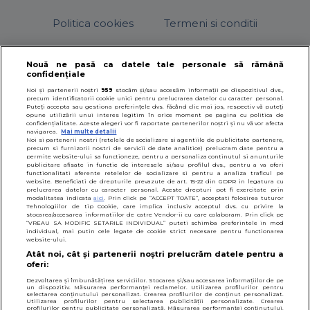
Politica cookies
Termeni si conditii
Nouă ne pasă ca datele tale personale să rămână
confidențiale
© 2026
SfatulParintilor.ro
.
Designed by Live Design
Noi și partenerii noștri
959
stocăm și/sau accesăm informații pe dispozitivul dvs.,
precum identificatorii cookie unici pentru prelucrarea datelor cu caracter personal.
Puteți accepta sau gestiona preferințele dvs. făcând clic mai jos, respectiv vă puteți
opune utilizării unui interes legitim în orice moment pe pagina cu politica de
confidențialitate. Aceste alegeri vor fi raportate partenerilor noștri și nu vă vor afecta
navigarea.
Mai multe detalii
Noi si partenerii nostri (retelele de socializare si agentiile de publicitate partenere,
precum si furnizorii nostri de servicii de date analitice) prelucram date pentru a
permite website-ului sa functioneze, pentru a personaliza continutul si anunturile
publicitare afisate in functie de interesele si/sau profilul dvs., pentru a va oferi
functionalitati aferente retelelor de socializare si pentru a analiza traficul pe
website. Beneficiati de drepturile prevazute de art. 15-22 din GDPR in legatura cu
prelucrarea datelor cu caracter personal. Aceste drepturi pot fi exercitate prin
modalitatea indicata
aici
. Prin click pe “ACCEPT TOATE”, acceptati folosirea tuturor
Tehnologiilor de tip Cookie, care implica inclusiv acceptul dvs. cu privire la
stocarea/accesarea informatiilor de catre Vendor-ii cu care colaboram. Prin click pe
“VREAU SA MODIFIC SETARILE INDIVIDUAL” puteti schimba preferintele in mod
individual, mai putin cele legate de cookie strict necesare pentru functionarea
website-ului.
Atât noi, cât și partenerii noștri prelucrăm datele pentru a
oferi:
Dezvoltarea și îmbunătățirea serviciilor. Stocarea și/sau accesarea informațiilor de pe
un dispozitiv. Măsurarea performanței reclamelor. Utilizarea profilurilor pentru
selectarea conținutului personalizat. Crearea profilurilor de conținut personalizat.
Utilizarea profilurilor pentru selectarea publicității personalizate. Crearea
profilurilor pentru publicitate personalizată. Măsurarea performanței conținutului.