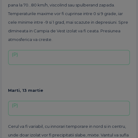
pana la 70…80 km/h, viscolind sau spulberand zapada.
Temperaturile maxime vor fi cuprinse intre 0 si 9 grade, iar
cele minime intre -9 si 1 grad, mai scazute in depresiuni. Spre
dimineata in Campia de Vest izolat va fi ceata. Presiunea
atmosferica va creste.
Marti, 13 martie
Cerul va fi variabil, cu innorari temporare in nord si in centru,
unde doar izolat vor fi precipitatii slabe, mixte. Vantul va sufla