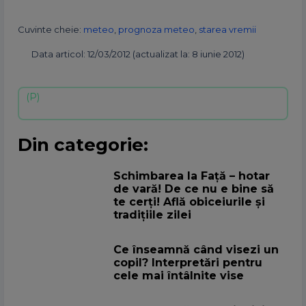
Cuvinte cheie:
meteo
,
prognoza meteo
,
starea vremii
Data articol: 12/03/2012 (actualizat la: 8 iunie 2012)
Din categorie:
Schimbarea la Față – hotar
de vară! De ce nu e bine să
te cerți! Află obiceiurile și
tradițiile zilei
Ce înseamnă când visezi un
copil? Interpretări pentru
cele mai întâlnite vise