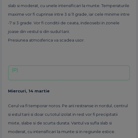
slab si moderat, cu unele intensificari la munte. Temperaturile
maxime vor fi cuprinse intre 3 si 11 grade, iar cele minime intre
-7 si 3 grade. Vor fi conditii de ceata, indeosebi in zonele
joase din vestul si din sudul tarii.
Presiunea atmosferica va scadea usor.
Miercuri, 14 martie
Cerul va fi temporar noros. Pe arii restranse in nordul, centrul
si estul tarii si doar cu totul izolat in rest vor fi precipitatii
mixte, slabe si de scurta durata. Vantul va sufla slab si
moderat, cu intensificari la munte si in regiunile estice.