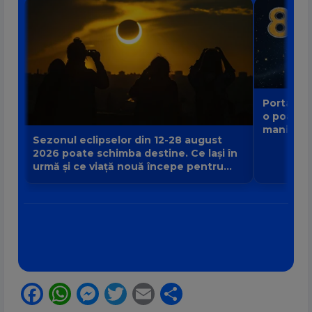
Portalul 
o poartă
manifest
Sezonul eclipselor din 12-28 august
2026 poate schimba destine. Ce lași în
urmă și ce viață nouă începe pentru
zodia ta?
Facebook
WhatsApp
Messenger
Twitter
Email
Partajează