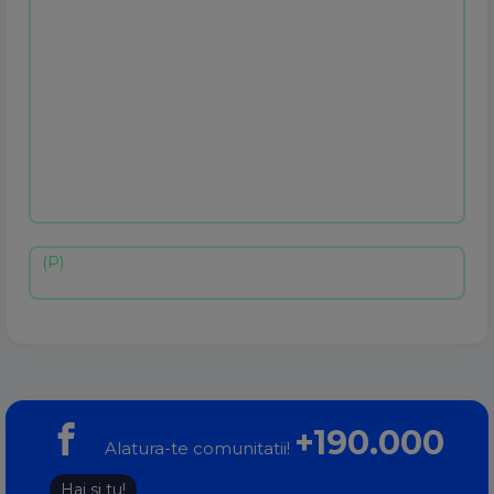
+190.000
Alatura-te comunitatii!
Hai si tu!