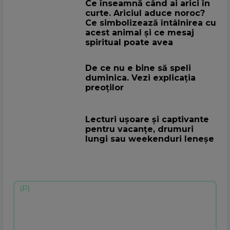
Ce înseamnă când ai arici în
curte. Ariciul aduce noroc?
Ce simbolizează întâlnirea cu
acest animal și ce mesaj
spiritual poate avea
De ce nu e bine să speli
duminica. Vezi explicația
preoților
Lecturi ușoare și captivante
pentru vacanțe, drumuri
lungi sau weekenduri leneșe