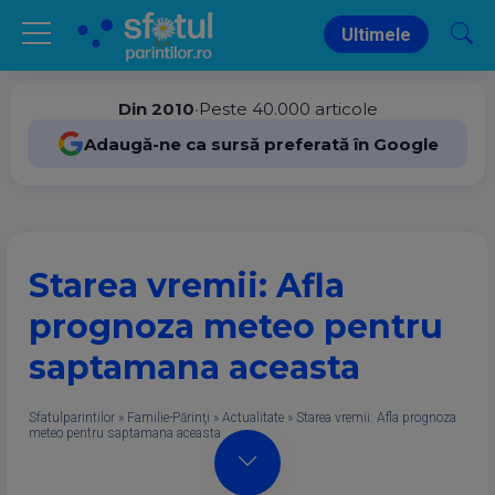
Ultimele
Din 2010
•
Peste 40.000 articole
Adaugă-ne ca sursă preferată în Google
Starea vremii: Afla
prognoza meteo pentru
saptamana aceasta
Sfatulparintilor
»
Familie-Părinţi
»
Actualitate
»
Starea vremii: Afla prognoza
meteo pentru saptamana aceasta