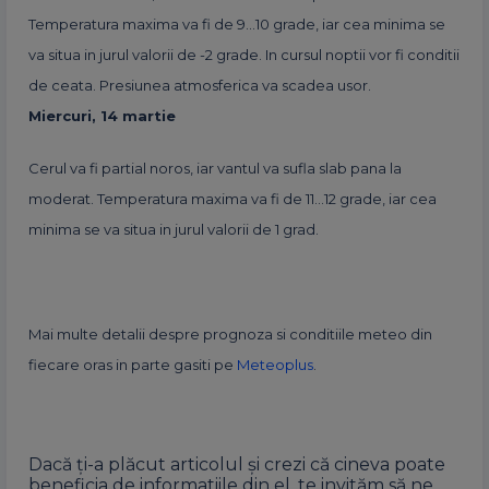
Temperatura maxima va fi de 9…10 grade, iar cea minima se
va situa in jurul valorii de -2 grade. In cursul noptii vor fi conditii
de ceata. Presiunea atmosferica va scadea usor.
Miercuri, 14 martie
Cerul va fi partial noros, iar vantul va sufla slab pana la
moderat. Temperatura maxima va fi de 11…12 grade, iar cea
minima se va situa in jurul valorii de 1 grad.
Mai multe detalii despre prognoza si conditiile meteo din
fiecare oras in parte gasiti pe
Meteoplus
.
Dacă ți-a plăcut articolul și crezi că cineva poate
beneficia de informatiile din el, te invităm să ne