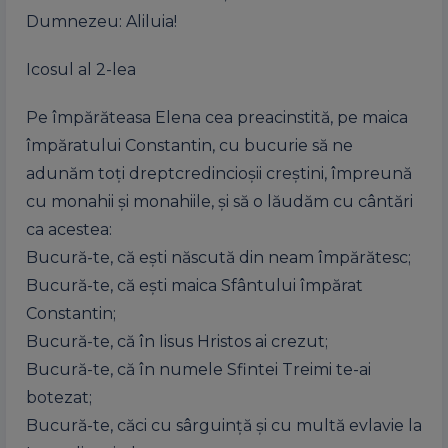
Dumnezeu: Aliluia!
Icosul al 2-lea
Pe împărăteasa Elena cea preacinstită, pe maica
împăratului Constantin, cu bucurie să ne
adunăm toți dreptcredincioșii creștini, împreună
cu monahii și monahiile, și să o lăudăm cu cântări
ca acestea:
Bucură-te, că ești născută din neam împărătesc;
Bucură-te, că ești maica Sfântului împărat
Constantin;
Bucură-te, că în Iisus Hristos ai crezut;
Bucură-te, că în numele Sfintei Treimi te-ai
botezat;
Bucură-te, căci cu sârguință și cu multă evlavie la