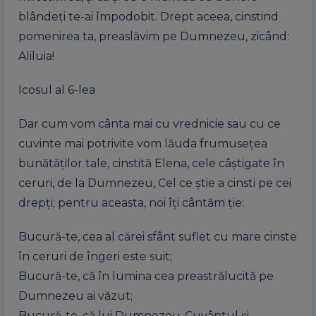
blândeți te-ai împodobit. Drept aceea, cinstind
pomenirea ta, preaslăvim pe Dumnezeu, zicând:
Aliluia!
Icosul al 6-lea
Dar cum vom cânta mai cu vrednicie sau cu ce
cuvinte mai potrivite vom lăuda frumusețea
bunătăților tale, cinstită Elena, cele câștigate în
ceruri, de la Dumnezeu, Cel ce știe a cinsti pe cei
drepți; pentru aceasta, noi îți cântăm ție:
Bucură-te, cea al cărei sfânt suflet cu mare cinste
în ceruri de îngeri este suit;
Bucură-te, că în lumina cea preastrălucită pe
Dumnezeu ai văzut;
Bucură-te, că lui Dumnezeu-Cuvântul și