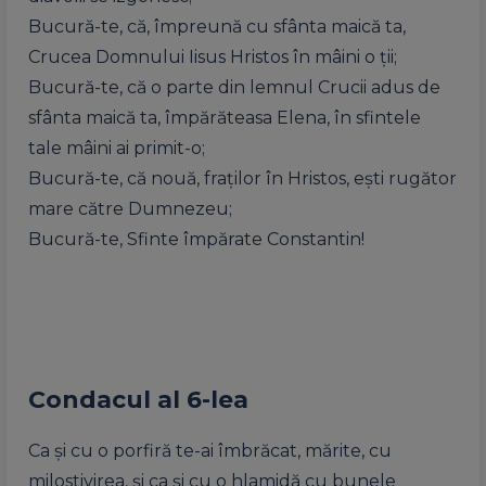
Bucură-te, că, împreună cu sfânta maică ta,
Crucea Domnului Iisus Hristos în mâini o ții;
Bucură-te, că o parte din lemnul Crucii adus de
sfânta maică ta, împărăteasa Elena, în sfintele
tale mâini ai primit-o;
Bucură-te, că nouă, fraților în Hristos, ești rugător
mare către Dumnezeu;
Bucură-te, Sfinte împărate Constantin!
Condacul al 6-lea
Ca și cu o porfiră te-ai îmbrăcat, mărite, cu
milostivirea, și ca și cu o hlamidă cu bunele