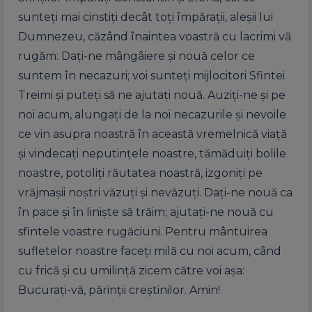
sunteți mai cinstiți decât toți împărații, aleșii lui
Dumnezeu, căzând înaintea voastră cu lacrimi vă
rugăm: Dați-ne mângâiere și nouă celor ce
suntem în necazuri; voi sunteți mijlocitori Sfintei
Treimi și puteți să ne ajutați nouă. Auziți-ne și pe
noi acum, alungați de la noi necazurile și nevoile
ce vin asupra noastră în această vremelnică viață
și vindecați neputințele noastre, tămăduiți bolile
noastre, potoliți răutatea noastră, izgoniți pe
vrăjmașii noștri văzuți și nevăzuți. Dați-ne nouă ca
în pace și în liniște să trăim; ajutați-ne nouă cu
sfintele voastre rugăciuni. Pentru mântuirea
sufletelor noastre faceți milă cu noi acum, când
cu frică și cu umilință zicem către voi așa:
Bucurați-vă, părinții creștinilor. Amin!