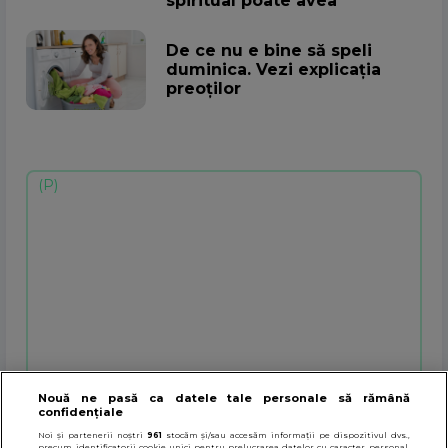
spiritual poate avea
De ce nu e bine să speli
duminica. Vezi explicația
preoților
Nouă ne pasă ca datele tale personale să rămână
confidențiale
Noi și partenerii noștri
961
stocăm și/sau accesăm informații pe dispozitivul dvs.,
precum identificatorii cookie unici pentru prelucrarea datelor cu caracter personal.