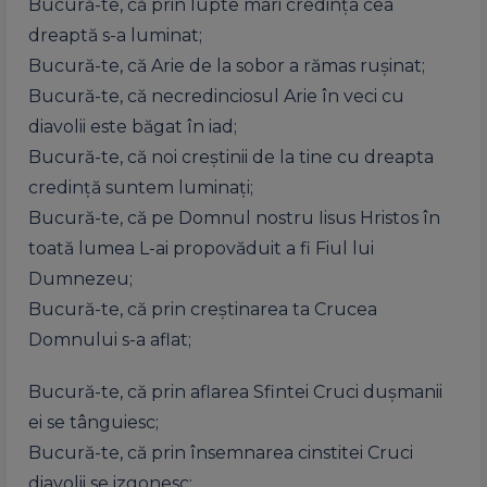
Bucură-te, că prin lupte mari credința cea
dreaptă s-a luminat;
Bucură-te, că Arie de la sobor a rămas rușinat;
Bucură-te, că necredinciosul Arie în veci cu
diavolii este băgat în iad;
Bucură-te, că noi creștinii de la tine cu dreapta
credință suntem luminați;
Bucură-te, că pe Domnul nostru Iisus Hristos în
toată lumea L-ai propovăduit a fi Fiul lui
Dumnezeu;
Bucură-te, că prin creștinarea ta Crucea
Domnului s-a aflat;
Bucură-te, că prin aflarea Sfintei Cruci dușmanii
ei se tânguiesc;
Bucură-te, că prin însemnarea cinstitei Cruci
diavolii se izgonesc;