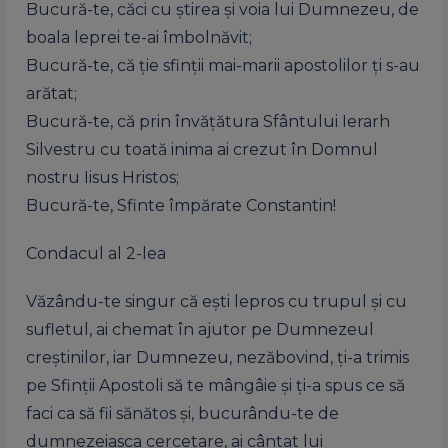
Bucură-te, căci cu știrea și voia lui Dumnezeu, de
boala leprei te-ai îmbolnăvit;
Bucură-te, că ție sfinții mai-marii apostolilor ți s-au
arătat;
Bucură-te, că prin învățătura Sfântului Ierarh
Silvestru cu toată inima ai crezut în Domnul
nostru Iisus Hristos;
Bucură-te, Sfinte împărate Constantin!
Condacul al 2-lea
Văzându-te singur că ești lepros cu trupul și cu
sufletul, ai chemat în ajutor pe Dumnezeul
creștinilor, iar Dumnezeu, nezăbovind, ți-a trimis
pe Sfinții Apostoli să te mângâie și ți-a spus ce să
faci ca să fii sănătos și, bucurându-te de
dumnezeiasca cercetare, ai cântat lui