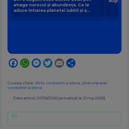
august 2
atrage norocul și abundența. Ce le
destinul 
aduce intrarea planetei iubirii și a
banilor Venus în Balanță?
Facebook
WhatsApp
Messenger
Twitter
Email
Partajează
Cuvinte cheie:
sfintii constantin si elena
,
sfintii imparati
constantin si elena
Data articol: 20/05/2026 (actualizat la: 21 mai 2026)