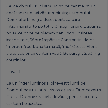
Cel ce chipul Crucii strălucind pe cer mai mult
decât soarele l-ai văzut și biruința semnului
Domnului bine ți-a descoperit, cu care
întrarmându-te pe toți vrăjmașii i-ai biruit, acum și
nouă, celor ce ne plecăm genunchii înaintea
icoanei tale, Sfinte împărate Constantin, dă-ne,
împreună cu buna ta maică, împărăteasa Elena,
ajutor, celor ce cântăm vouă: Bucurați-vă, părinții
creștinilor!
Icosul 1
Ca un înger luminos ai binevestit lumii pe
Domnul nostru Iisus Hristos, că este Dumnezeu și
Fiul lui Dumnezeu cel adevărat; pentru aceasta
cântăm ție acestea: