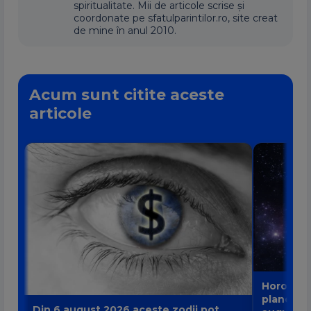
spiritualitate. Mii de articole scrise și
coordonate pe sfatulparintilor.ro, site creat
de mine în anul 2010.
Acum sunt citite aceste
articole
Horoscop
planete p
Din 6 august 2026 aceste zodii pot