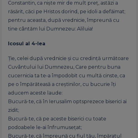
Constantin, ca niște mir de mult preț, astăzi a
răsărit, căci pe Hristos dorind, pe idoli a defăimat;
pentru aceasta, după vrednicie, împreună cu
tine cântăm lui Dumnezeu: Aliluia!
Icosul al 4-lea
Ție, celei după vrednicie și cu credință următoare
Cuvântului lui Dumnezeu, Care pentru buna
cucernicia ta te-a împodobit cu multă cinste, ca
pe o împărăteasă a creștinilor, cu bucurie îți
aducem aceste laude:
Bucură-te, că în Ierusalim optsprezece biserici ai
zidit;
Bucură-te, că pe aceste biserici cu toate
podoabele le-ai înfrumusețat;
Bucură-te, că împreună cu fiul tău, împăratul