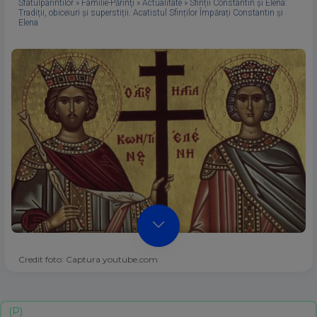
Sfatulparintilor
»
Familie-Părinţi
»
Actualitate
»
Sfinții Constantin și Elena:
Tradiții, obiceiuri și superstiții. Acatistul Sfinților Împărați Constantin și
Elena
Credit foto: Captura youtube.com