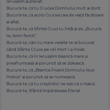
Ierusalim ai plecat;
Bucură-te, că tu Crucea Domnului mult ai dorit;
Bucură-te, că acolo Crucea cea de viață făcătoare
ai aflat;
Bucură-te, că Sfintei Cruci tu întâi ai zis: „Bucură-
te, lemn fericit”;
Bucură-te, căci cu mare veselie te-ai bucurat
când Sfânta Cruce pe cel mort l-a înviat;
Bucură-te, că în Ierusalim biserică mare și
preafrumoasă ai poruncit să se zidească;
Bucură-te, că „Biserica Învierii Domnului Iisus
Hristos” ai poruncit să se numească;
Bucură-te, că tu creștinilor ne ești ca o maică;
Bucură-te, Sfântă împărăteasă Elena!