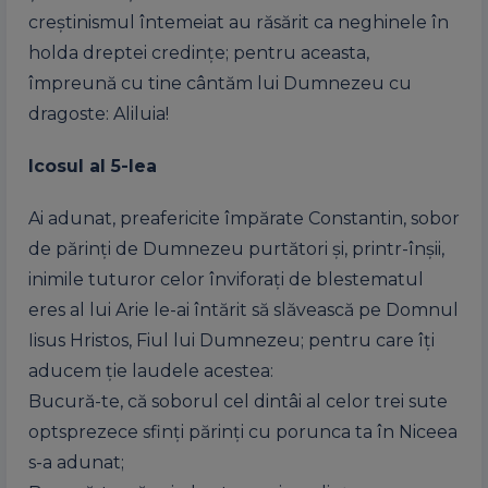
creștinismul întemeiat au răsărit ca neghinele în
holda dreptei credințe; pentru aceasta,
împreună cu tine cântăm lui Dumnezeu cu
dragoste: Aliluia!
Icosul al 5-lea
Ai adunat, preafericite împărate Constantin, sobor
de părinți de Dumnezeu purtători și, printr-înșii,
inimile tuturor celor înviforați de blestematul
eres al lui Arie le-ai întărit să slăvească pe Domnul
Iisus Hristos, Fiul lui Dumnezeu; pentru care îți
aducem ție laudele acestea:
Bucură-te, că soborul cel dintâi al celor trei sute
optsprezece sfinți părinți cu porunca ta în Niceea
s-a adunat;