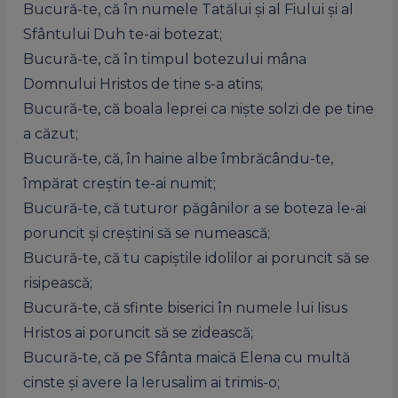
Bucură-te, că în numele Tatălui și al Fiului și al
Sfântului Duh te-ai botezat;
Bucură-te, că în timpul botezului mâna
Domnului Hristos de tine s-a atins;
Bucură-te, că boala leprei ca niște solzi de pe tine
a căzut;
Bucură-te, că, în haine albe îmbrăcându-te,
împărat creștin te-ai numit;
Bucură-te, că tuturor păgânilor a se boteza le-ai
poruncit și creștini să se numească;
Bucură-te, că tu capiștile idolilor ai poruncit să se
risipească;
Bucură-te, că sfinte biserici în numele lui Iisus
Hristos ai poruncit să se zidească;
Bucură-te, că pe Sfânta maică Elena cu multă
cinste și avere la Ierusalim ai trimis-o;