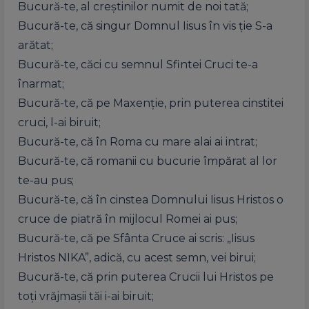
Bucură-te, al creștinilor numit de noi tată;
Bucură-te, că singur Domnul Iisus în vis ție S-a
arătat;
Bucură-te, căci cu semnul Sfintei Cruci te-a
înarmat;
Bucură-te, că pe Maxenție, prin puterea cinstitei
cruci, l-ai biruit;
Bucură-te, că în Roma cu mare alai ai intrat;
Bucură-te, că romanii cu bucurie împărat al lor
te-au pus;
Bucură-te, că în cinstea Domnului Iisus Hristos o
cruce de piatră în mijlocul Romei ai pus;
Bucură-te, că pe Sfânta Cruce ai scris: „Iisus
Hristos NIKA”, adică, cu acest semn, vei birui;
Bucură-te, că prin puterea Crucii lui Hristos pe
toți vrăjmașii tăi i-ai biruit;