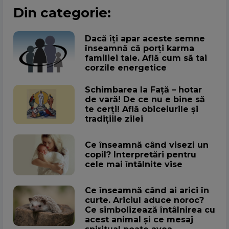
Din categorie:
Dacă îți apar aceste semne
înseamnă că porți karma
familiei tale. Află cum să tai
corzile energetice
Schimbarea la Față – hotar
de vară! De ce nu e bine să
te cerți! Află obiceiurile și
tradițiile zilei
Ce înseamnă când visezi un
copil? Interpretări pentru
cele mai întâlnite vise
Ce înseamnă când ai arici în
curte. Ariciul aduce noroc?
Ce simbolizează întâlnirea cu
acest animal și ce mesaj