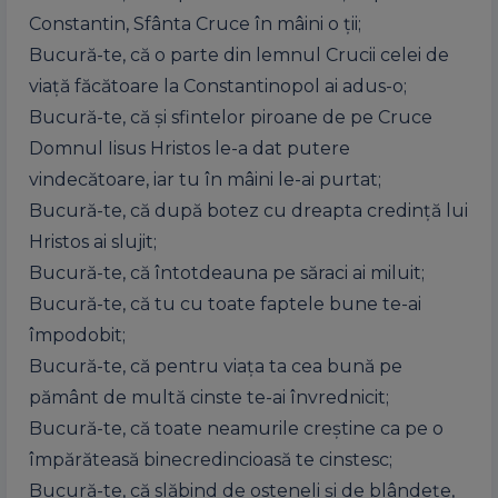
Constantin, Sfânta Cruce în mâini o ții;
Bucură-te, că o parte din lemnul Crucii celei de
viață făcătoare la Constantinopol ai adus-o;
Bucură-te, că și sfintelor piroane de pe Cruce
Domnul Iisus Hristos le-a dat putere
vindecătoare, iar tu în mâini le-ai purtat;
Bucură-te, că după botez cu dreapta credință lui
Hristos ai slujit;
Bucură-te, că întotdeauna pe săraci ai miluit;
Bucură-te, că tu cu toate faptele bune te-ai
împodobit;
Bucură-te, că pentru viața ta cea bună pe
pământ de multă cinste te-ai învrednicit;
Bucură-te, că toate neamurile creștine ca pe o
împărăteasă binecredincioasă te cinstesc;
Bucură-te, că slăbind de osteneli și de blândețe,