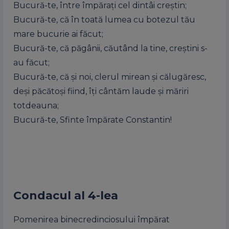
Bucură-te, între împărați cel dintâi creștin;
Bucură-te, că în toată lumea cu botezul tău
mare bucurie ai făcut;
Bucură-te, că păgânii, căutând la tine, creștini s-
au făcut;
Bucură-te, că și noi, clerul mirean și călugăresc,
deși păcătoși fiind, îți cântăm laude și măriri
totdeauna;
Bucură-te, Sfinte împărate Constantin!
Condacul al 4-lea
Pomenirea binecredinciosului împărat