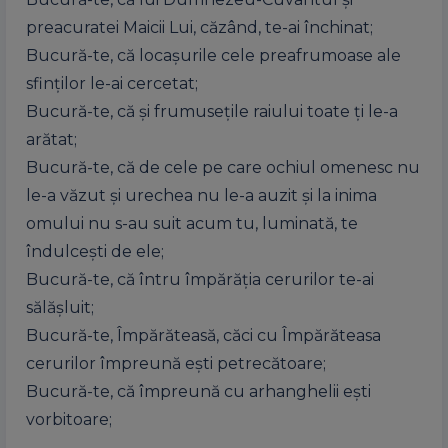
preacuratei Maicii Lui, căzând, te-ai închinat;
Bucură-te, că locașurile cele preafrumoase ale
sfinților le-ai cercetat;
Bucură-te, că și frumusețile raiului toate ți le-a
arătat;
Bucură-te, că de cele pe care ochiul omenesc nu
le-a văzut și urechea nu le-a auzit și la inima
omului nu s-au suit acum tu, luminată, te
îndulcești de ele;
Bucură-te, că întru împărăția cerurilor te-ai
sălășluit;
Bucură-te, Împărăteasă, căci cu Împărăteasa
cerurilor împreună ești petrecătoare;
Bucură-te, că împreună cu arhanghelii ești
vorbitoare;