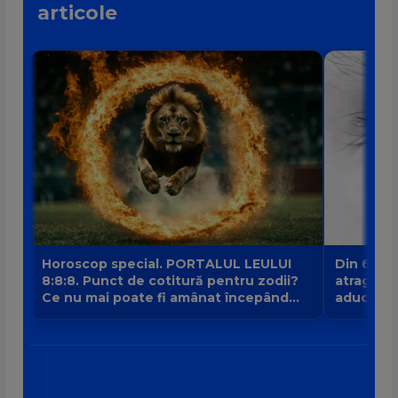
articole
Horoscop special. PORTALUL LEULUI
Din 6 au
8:8:8. Punct de cotitură pentru zodii?
atrage no
Ce nu mai poate fi amânat începând
aduce intr
din 8 august?
banilor V