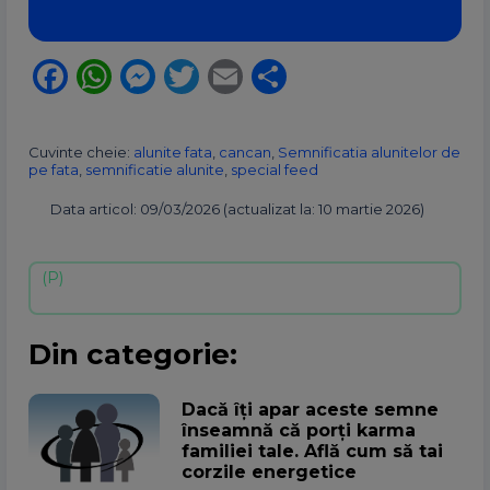
Facebook
WhatsApp
Messenger
Twitter
Email
Partajează
Cuvinte cheie:
alunite fata
,
cancan
,
Semnificatia alunitelor de
pe fata
,
semnificatie alunite
,
special feed
Data articol: 09/03/2026 (actualizat la: 10 martie 2026)
Din categorie:
Dacă îți apar aceste semne
înseamnă că porți karma
familiei tale. Află cum să tai
corzile energetice