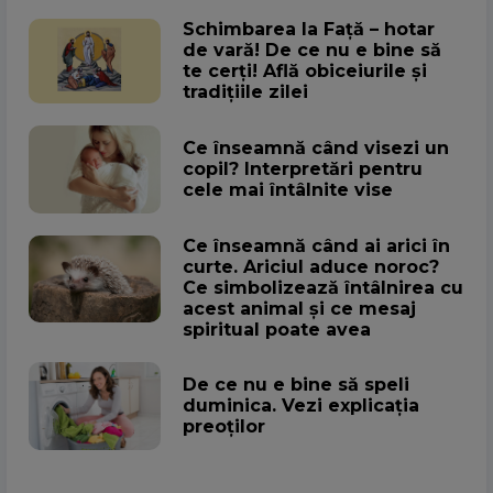
Schimbarea la Față – hotar
de vară! De ce nu e bine să
te cerți! Află obiceiurile și
tradițiile zilei
Ce înseamnă când visezi un
copil? Interpretări pentru
cele mai întâlnite vise
Ce înseamnă când ai arici în
curte. Ariciul aduce noroc?
Ce simbolizează întâlnirea cu
acest animal și ce mesaj
spiritual poate avea
De ce nu e bine să speli
duminica. Vezi explicația
preoților