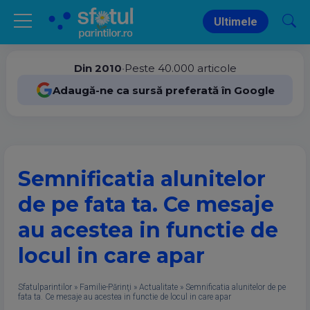
Ultimele
Din 2010
•
Peste 40.000 articole
Adaugă-ne ca sursă preferată în Google
Semnificatia alunitelor
de pe fata ta. Ce mesaje
au acestea in functie de
locul in care apar
Sfatulparintilor
»
Familie-Părinţi
»
Actualitate
»
Semnificatia alunitelor de pe
fata ta. Ce mesaje au acestea in functie de locul in care apar