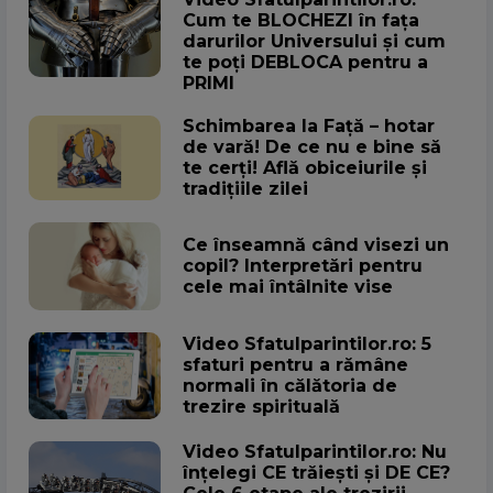
Cum te BLOCHEZI în fața
darurilor Universului și cum
te poți DEBLOCA pentru a
PRIMI
Schimbarea la Față – hotar
de vară! De ce nu e bine să
te cerți! Află obiceiurile și
tradițiile zilei
Ce înseamnă când visezi un
copil? Interpretări pentru
cele mai întâlnite vise
Video Sfatulparintilor.ro: 5
sfaturi pentru a rămâne
normali în călătoria de
trezire spirituală
Video Sfatulparintilor.ro: Nu
înțelegi CE trăiești și DE CE?