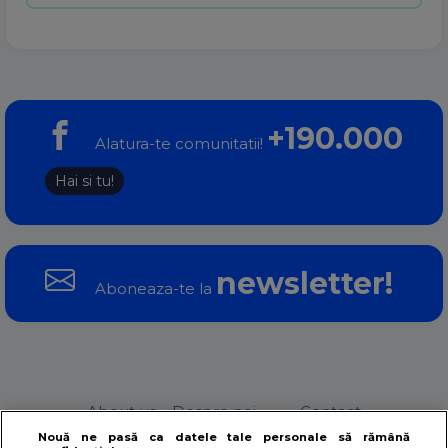
+190.000
Alatura-te comunitatii!
Hai si tu!
newsletter!
Aboneaza-te la
About us – Despre noi
Contact
Nouă ne pasă ca datele tale personale să rămână