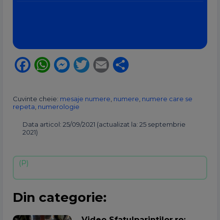
Facebook
WhatsApp
Messenger
Twitter
Email
Partajează
Cuvinte cheie:
mesaje numere
,
numere
,
numere care se
repeta
,
numerologie
Data articol: 25/09/2021 (actualizat la: 25 septembrie
2021)
Din categorie:
Video Sfatulparintilor.ro: