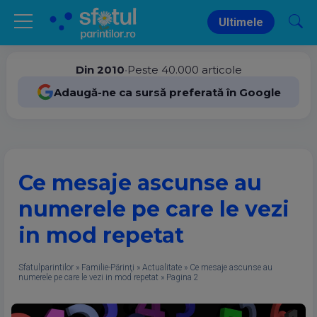
Ultimele
Din 2010
•
Peste 40.000 articole
Adaugă-ne ca sursă preferată în Google
Ce mesaje ascunse au
numerele pe care le vezi
in mod repetat
Sfatulparintilor
»
Familie-Părinţi
»
Actualitate
»
Ce mesaje ascunse au
numerele pe care le vezi in mod repetat
»
Pagina 2