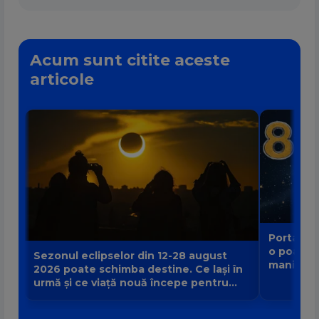
Acum sunt citite aceste
articole
Portalul 
o poartă
Sezonul eclipselor din 12-28 august
manifest
2026 poate schimba destine. Ce lași în
urmă și ce viață nouă începe pentru
zodia ta?