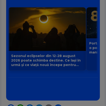
Portalul 
o poartă
manifest
Sezonul eclipselor din 12-28 august
2026 poate schimba destine. Ce lași în
urmă și ce viață nouă începe pentru
zodia ta?