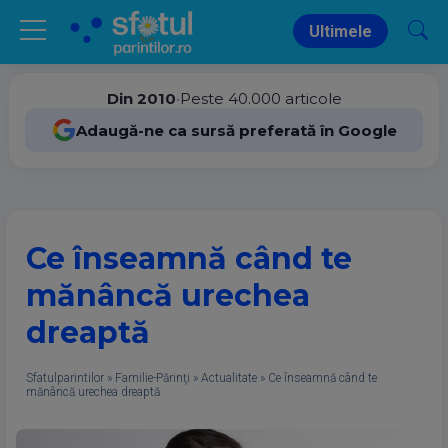
Ultimele
Din 2010
•
Peste 40.000 articole
Adaugă-ne ca sursă preferată în Google
Ce înseamnă când te
mănâncă urechea
dreaptă
Sfatulparintilor
»
Familie-Părinţi
»
Actualitate
»
Ce înseamnă când te
mănâncă urechea dreaptă