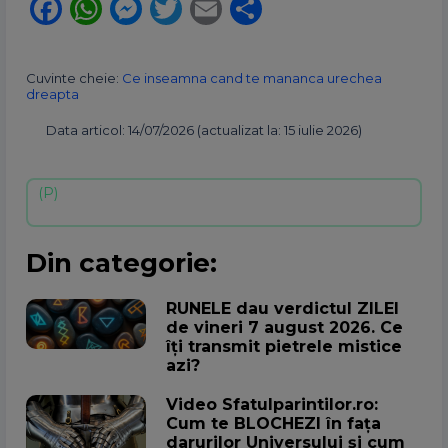
Facebook
WhatsApp
Messenger
Twitter
Email
Partajează
Cuvinte cheie:
Ce inseamna cand te mananca urechea
dreapta
Data articol: 14/07/2026 (actualizat la: 15 iulie 2026)
Din categorie:
RUNELE dau verdictul ZILEI
de vineri 7 august 2026. Ce
îți transmit pietrele mistice
azi?
Video Sfatulparintilor.ro:
Cum te BLOCHEZI în fața
darurilor Universului și cum