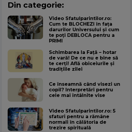
Din categorie:
Video Sfatulparintilor.ro:
Cum te BLOCHEZI în fața
darurilor Universului și cum
te poți DEBLOCA pentru a
PRIMI
Schimbarea la Față – hotar
de vară! De ce nu e bine să
te cerți! Află obiceiurile și
tradițiile zilei
Ce înseamnă când visezi un
copil? Interpretări pentru
cele mai întâlnite vise
Video Sfatulparintilor.ro: 5
sfaturi pentru a rămâne
normali în călătoria de
trezire spirituală