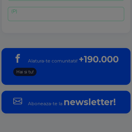
+190.000
Alatura-te comunitatii!
Hai si tu!
newsletter!
Aboneaza-te la