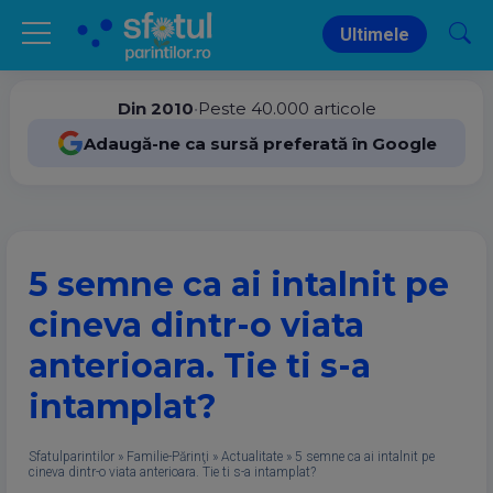
Ultimele
Din 2010
•
Peste 40.000 articole
Adaugă-ne ca sursă preferată în Google
5 semne ca ai intalnit pe
cineva dintr-o viata
anterioara. Tie ti s-a
intamplat?
Sfatulparintilor
»
Familie-Părinţi
»
Actualitate
»
5 semne ca ai intalnit pe
cineva dintr-o viata anterioara. Tie ti s-a intamplat?