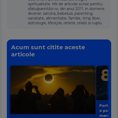
spiritualitate. Mii de articole scrise pentru
sfatulparintilor.ro, din anul 2011, in domenii
diverse: sarcina, bebelusi, parenting,
sanatate, alimentatie, familie, timp liber,
astrologie, lifestyle, retete, relatii si cuplu.
Acum sunt citite aceste
articole
Portalul 
o poartă
manifest