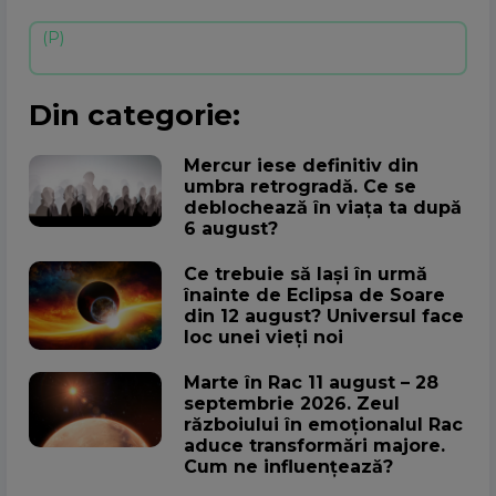
Din categorie:
Mercur iese definitiv din
umbra retrogradă. Ce se
deblochează în viața ta după
6 august?
Ce trebuie să lași în urmă
înainte de Eclipsa de Soare
din 12 august? Universul face
loc unei vieți noi
Marte în Rac 11 august – 28
septembrie 2026. Zeul
războiului în emoționalul Rac
aduce transformări majore.
Cum ne influențează?