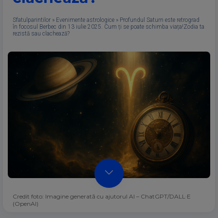
Sfatulparintilor
»
Evenimente astrologice
»
Profundul Saturn este retrograd
în focosul Berbec din 13 iulie 2025. Cum ți se poate schimba viața!Zodia ta
rezistă sau clachează?
Credit foto: Imagine generată cu ajutorul AI – ChatGPT/DALL·E
(OpenAI)