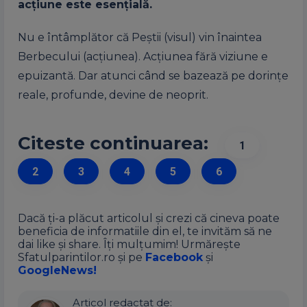
acțiune este esențială.
Nu e întâmplător că Peștii (visul) vin înaintea
Berbecului (acțiunea). Acțiunea fără viziune e
epuizantă. Dar atunci când se bazează pe dorințe
reale, profunde, devine de neoprit.
Citeste continuarea:
1
2
3
4
5
6
Dacă ți-a plăcut articolul și crezi că cineva poate
beneficia de informatiile din el, te invităm să ne
dai like și share. Îți mulțumim! Urmărește
Sfatulparintilor.ro și pe
Facebook
și
GoogleNews!
Articol redactat de: