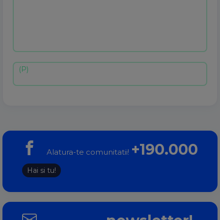
+190.000
Alatura-te comunitatii!
Hai si tu!