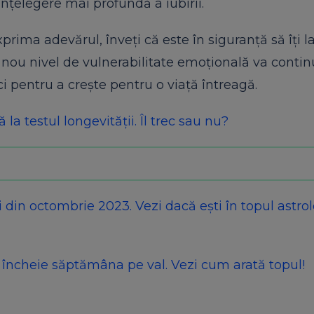
 înțelegere mai profundă a iubirii.
rima adevărul, înveți că este în siguranță să îți la
st nou nivel de vulnerabilitate emoțională va conti
i pentru a crește pentru o viață întreagă.
 la testul longevității. Îl trec sau nu?
in octombrie 2023. Vezi dacă ești în topul astrol
încheie săptămâna pe val. Vezi cum arată topul!