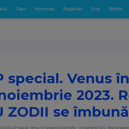
lusi
Copii
Horoscop
Rugaciuni
Vise
Rețete
pecial. Venus în
noiembrie 2023. Re
 ZODII se îmbună
OROSCOP special. Venus în Fecioară 8 octombrie – 8 noiembrie 2023. Relațiile aces