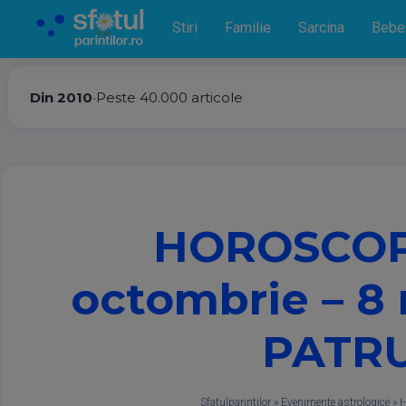
Stiri
Familie
Sarcina
Bebe
Din 2010
•
Peste 40.000 articole
HOROSCOP s
octombrie – 8 
PATRU
Sfatulparintilor
»
Evenimente astrologice
»
H