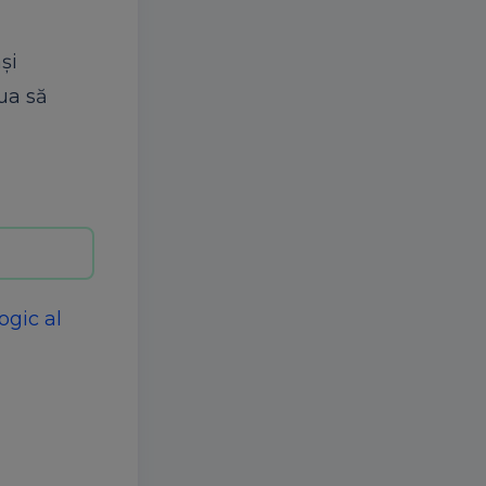
și
nua să
ogic al