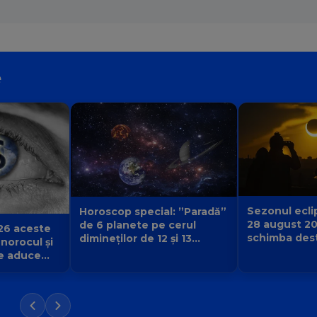
e
Sezonul eclip
Horoscop special: ”Paradă”
28 august 2
de 6 planete pe cerul
26 aceste
schimba desti
dimineților de 12 și 13
 norocul și
urmă și ce v
august 2026. Cine primește
e aduce
începe pentr
semnul că destinul își
iubirii și a
schimbă direcția?
 Balanță?