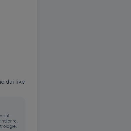
ne dai like
ocial-
ntilor.ro,
trologie,