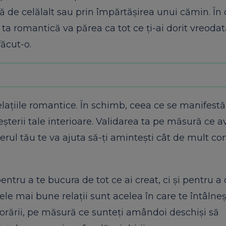
față de celălalt sau prin împărtășirea unui cămin. În
 ta romantică va părea ca tot ce ți-ai dorit vreodat
făcut-o.
lațiile romantice. În schimb, ceea ce se manifestă 
eșterii tale interioare. Validarea ta pe măsură ce 
rul tău te va ajuta să-ți amintești cât de mult co
ntru a te bucura de tot ce ai creat, ci și pentru a
le mai bune relații sunt acelea în care te întâlne
orării, pe măsură ce sunteți amândoi deschiși să