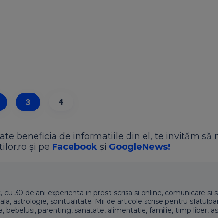
4
3
ate beneficia de informatiile din el, te invităm să 
ilor.ro și pe
Facebook
și
GoogleNews!
t, cu 30 de ani experienta in presa scrisa si online, comunicare si s
 astrologie, spiritualitate. Mii de articole scrise pentru sfatulpari
a, bebelusi, parenting, sanatate, alimentatie, familie, timp liber, as