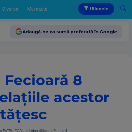
Ultimele
Diverse
Mai multe
Adaugă-ne ca sursă preferată în Google
 Fecioară 8
lațiile acestor
tățesc
tor PATRU ZODII se îmbunătățesc
»
Pagina 4