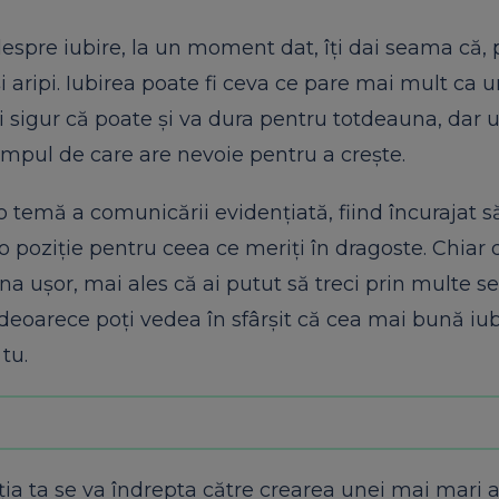
despre iubire, la un moment dat, îți dai seama că,
i aripi. Iubirea poate fi ceva ce pare mai mult ca 
i sigur că poate și va dura pentru totdeauna, dar 
 timpul de care are nevoie pentru a crește.
 o temă a comunicării evidențiată, fiind încurajat să
 o poziție pentru ceea ce meriți în dragoste. Chiar
na ușor, mai ales că ai putut să treci prin multe 
deoarece poți vedea în sfârșit că cea mai bună iub
tu.
ția ta se va îndrepta către crearea unei mai mari a