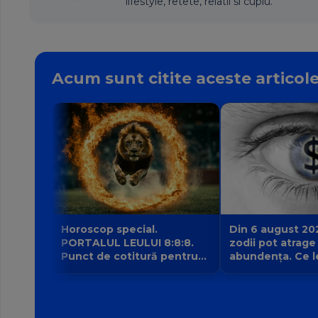
lifestyle, retete, relatii si cuplu.
Acum sunt citite aceste articol
Horoscop special.
Din 6 august 20
PORTALUL LEULUI 8:8:8.
zodii pot atrage
Punct de cotitură pentru
abundența. Ce l
zodii? Ce nu mai poate fi
intrarea planetei 
amânat începând din 8
banilor Venus în
august?