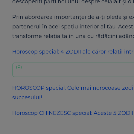
descoperiți părți noi unul despre celălalt și o
Prin abordarea importanței de a-ți pleda și exp
partenerul în acel spațiu interior al tău. Ace
transforme relația ta în una cu rădăcini adânc
Horoscop special: 4 ZODII ale căror relații intră
HOROSCOP special: Cele mai norocoase zodii d
succesului!
Horoscop CHINEZESC special: Aceste 5 ZODII 