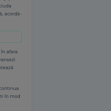
 ciuda
ă, acordă-
în afara
avansezi
ntează
 continua
ști în mod