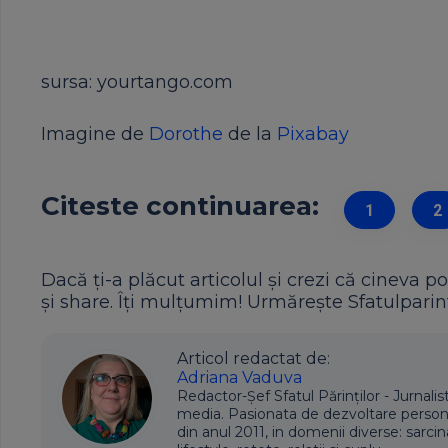
sursa: yourtango.com
Imagine de
Dorothe
de la
Pixabay
Citeste continuarea:
1
2
Dacă ți-a plăcut articolul și crezi că cineva po
și share. Îți mulțumim! Urmărește Sfatulparint
Articol redactat de:
Adriana Vaduva
Redactor-Șef Sfatul Părinților - Jurnalis
media. Pasionata de dezvoltare personala,
din anul 2011, in domenii diverse: sarcin