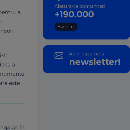
Alatura-te comunitatii!
+190.000
 pentru a
un
Hai si tu!
uneori
Aboneaza-te la
-ți
newsletter!
 dacă a
sentimente
ire este
ngajări în