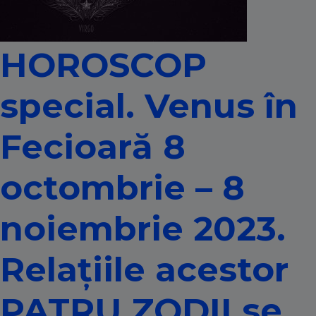
HOROSCOP
special. Venus în
Fecioară 8
octombrie – 8
noiembrie 2023.
Relațiile acestor
PATRU ZODII se