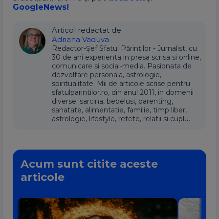
GoogleNews!
Articol redactat de:
Adriana Vaduva
Redactor-Șef Sfatul Părinților - Jurnalist, cu
30 de ani experienta in presa scrisa si online,
comunicare si social-media. Pasionata de
dezvoltare personala, astrologie,
spiritualitate. Mii de articole scrise pentru
sfatulparintilor.ro, din anul 2011, in domenii
diverse: sarcina, bebelusi, parenting,
sanatate, alimentatie, familie, timp liber,
astrologie, lifestyle, retete, relatii si cuplu.
Acum sunt citite aceste
articole