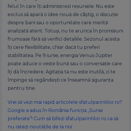
felul în care îți administrezi resursele. Nu este
exclus să apară o idee nouă de câștig, o discuție
despre bani sau o oportunitate care merită
analizată atent. Totuși, nu te arunca în promisiuni
frumoase fără să verifici detaliile. Sezonul acesta
îți cere flexibilitate, chiar dacă tu preferi
stabilitatea. Pe 9 iunie, energia Venus-Jupiter
poate aduce o veste bună sau o conversație care
îți dă încredere. Agitația ta nu este inutilă, ci te
împinge să regândești ce înseamnă siguranța
pentru tine.
Vrei să vezi mai rapid articolele sfatulparintilor.ro?
Google a adus în România funcția „Surse
preferate”! Cum să bifezi sfatulparintilor.ro ca să
nu ratezi noutățile de la noi