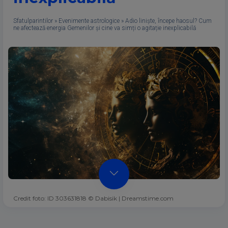
Sfatulparintilor
»
Evenimente astrologice
»
Adio liniște, începe haosul? Cum
ne afectează energia Gemenilor și cine va simți o agitație inexplicabilă
Credit foto: ID 303631818 © Dabisik | Dreamstime.com