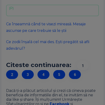
Ce înseamnă când te visezi mireasă. Mesaje
ascunse pe care trebuie să le știi
Ce zodii înșală cel mai des. Ești pregătit să afli
adevărul?
Citeste continuarea:
1
2
3
4
5
6
Dacă ți-a plăcut articolul și crezi că cineva poate
beneficia de informatiile din el, te invităm să ne
dai like și share. Îți mulțumim! Urmărește
Sfatulparintilor.ro și pe
Facebook
și