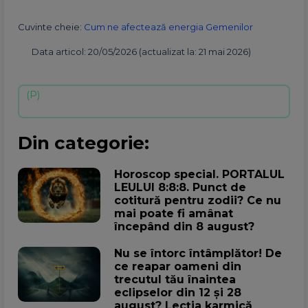
Cuvinte cheie:
Cum ne afectează energia Gemenilor
Data articol: 20/05/2026 (actualizat la: 21 mai 2026)
Din categorie:
Horoscop special. PORTALUL
LEULUI 8:8:8. Punct de
cotitură pentru zodii? Ce nu
mai poate fi amânat
începând din 8 august?
Nu se întorc întâmplător! De
ce reapar oameni din
trecutul tău înaintea
eclipselor din 12 și 28
august? Lecția karmică