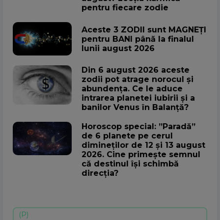
pentru fiecare zodie
Aceste 3 ZODII sunt MAGNEȚI
pentru BANI până la finalul
lunii august 2026
Din 6 august 2026 aceste
zodii pot atrage norocul și
abundența. Ce le aduce
intrarea planetei iubirii și a
banilor Venus în Balanță?
Horoscop special: ”Paradă”
de 6 planete pe cerul
dimineților de 12 și 13 august
2026. Cine primește semnul
că destinul își schimbă
direcția?