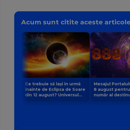
Acum sunt citite aceste articol
Ce trebuie să lași în urmă
Mesajul Portalul
înainte de Eclipsa de Soare
8 august pentru
din 12 august? Universul
număr al destinul
face loc unei vieți noi
la 9