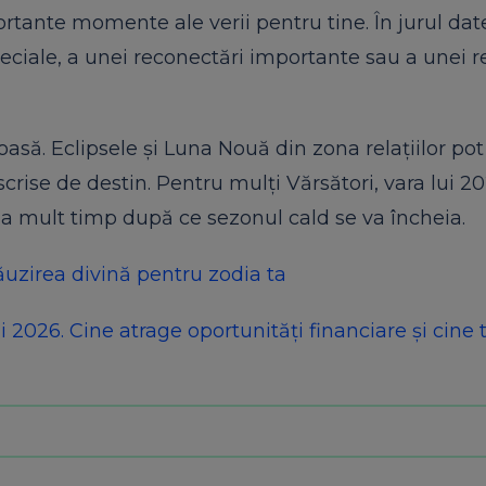
portante momente ale verii pentru tine. În jurul dat
speciale, a unei reconectări importante sau a unei re
asă. Eclipsele și Luna Nouă din zona relațiilor po
crise de destin. Pentru mulți Vărsători, vara lui 2
a mult timp după ce sezonul cald se va încheia.
lăuzirea divină pentru zodia ta
026. Cine atrage oportunități financiare și cine 