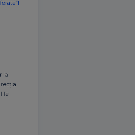
ferate”!
 la
recția
l le