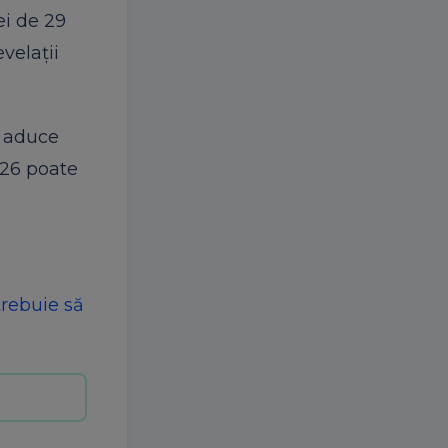
ei de 29
velații
t aduce
026 poate
trebuie să