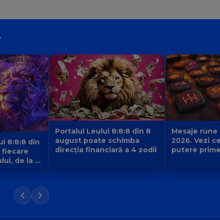
e
Portalul Leului 8:8:8 din 8
Mesaje rune
august poate schimba
2026. Vezi c
ui 8:8:8 din
direcția financiară a 4 zodii
putere prime
 fiecare
de la pietrel
ui, de la 1
care este se
succesului t