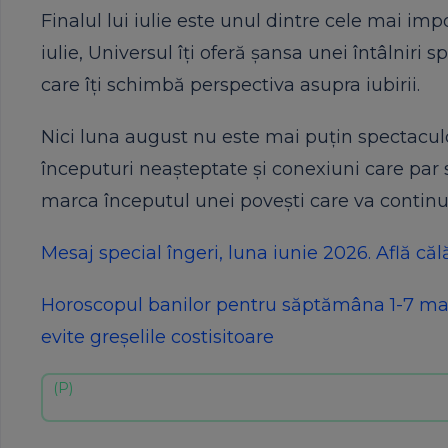
Finalul lui iulie este unul dintre cele mai im
iulie, Universul îți oferă șansa unei întâlniri 
care îți schimbă perspectiva asupra iubirii.
Nici luna august nu este mai puțin spectaculo
începuturi neașteptate și conexiuni care par s
marca începutul unei povești care va continu
Mesaj special îngeri, luna iunie 2026. Află că
Horoscopul banilor pentru săptămâna 1-7 mai 2
evite greșelile costisitoare