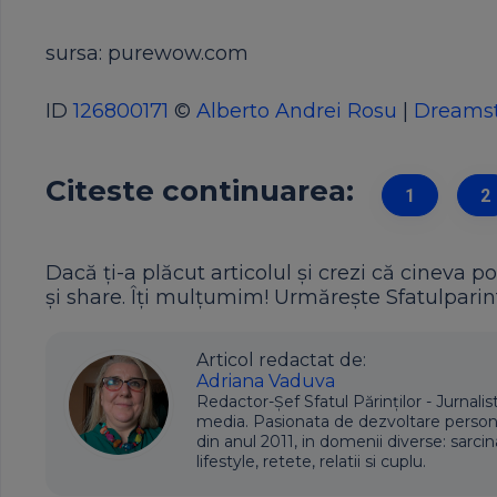
sursa: purewow.com
ID
126800171
©
Alberto Andrei Rosu
|
Dreams
Citeste continuarea:
1
2
Dacă ți-a plăcut articolul și crezi că cineva po
și share. Îți mulțumim! Urmărește Sfatulparint
Articol redactat de:
Adriana Vaduva
Redactor-Șef Sfatul Părinților - Jurnalis
media. Pasionata de dezvoltare personala,
din anul 2011, in domenii diverse: sarcin
lifestyle, retete, relatii si cuplu.