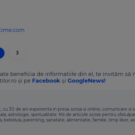
time.com
3
ate beneficia de informatiile din el, te invităm să 
ilor.ro și pe
Facebook
și
GoogleNews!
t, cu 30 de ani experienta in presa scrisa si online, comunicare si s
 astrologie, spiritualitate. Mii de articole scrise pentru sfatulpari
a, bebelusi, parenting, sanatate, alimentatie, familie, timp liber, as