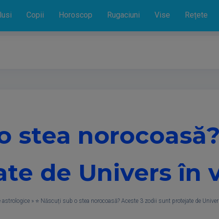
lusi
Copii
Horoscop
Rugaciuni
Vise
Rețete
o stea norocoasă?
ate de Univers în v
 astrologice
»
⭐ Născuți sub o stea norocoasă? Aceste 3 zodii sunt protejate de Univer