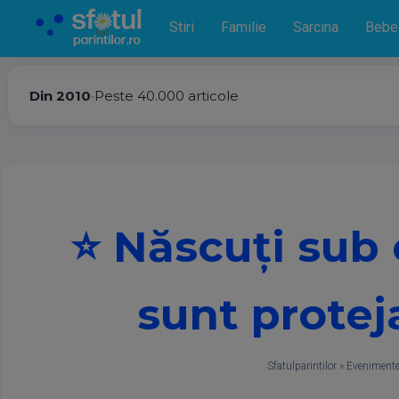
Stiri
Familie
Sarcina
Bebe
Din 2010
•
Peste 40.000 articole
⭐ Născuți sub 
sunt protej
Sfatulparintilor
»
Evenimente