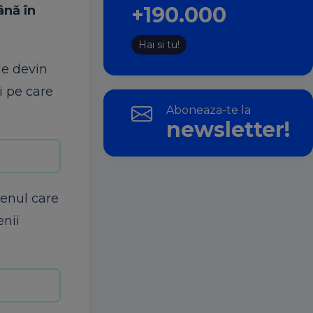
+190.000
ână în
Hai si tu!
ile devin
i pe care
Aboneaza-te la
newsletter!
genul care
enii