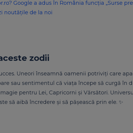
ilor.ro? Google a adus în România funcția „Surse pre
i noutățile de la noi
aceste zodii
cces. Uneori înseamnă oamenii potriviți care apar
are sau sentimentul că viața începe să curgă în di
 magie pentru Lei, Capricorni și Vărsători. Universu
te să aibă încredere și să pășească prin ele. ✨