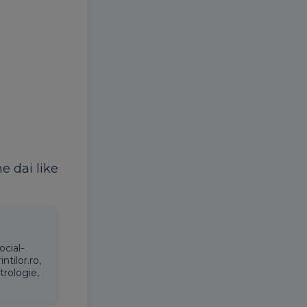
ne dai like
ocial-
ntilor.ro,
trologie,