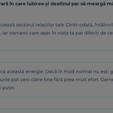
vară în care iubirea și destinul par să meargă m
vează sectorul relațiilor tale. Dintr-odată, întâlnir
iar oamenii care apar în viața ta par diferiți de ce
lifică această energie. Dacă în mod normal nu ești 
rile pot veni către tine fără prea mult efort. Oam
 puțin.