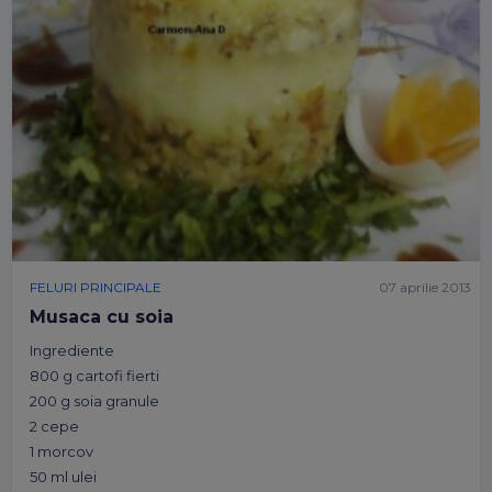
FELURI PRINCIPALE
07 aprilie 2013
Musaca cu soia
Ingrediente
800 g cartofi fierti
200 g soia granule
2 cepe
1 morcov
50 ml ulei