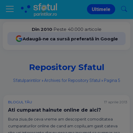
Ultimele
Din 2010
•
Peste 40.000 articole
Adaugă-ne ca sursă preferată în Google
Repository Sfatul
Sfatulparintilor
»
Archives for Repository Sfatul
»
Pagina 5
BLOGUL TĂU
17 aprilie 2013
Ati cumparat hainute online de aici?
Buna ziua,de ceva vreme am descoperit comoditatea
cumparaturilor online de cand am copilu,am gasit cateva
site-uri interesante dar nu prea ma incumet sa cumpar asa