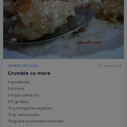
DESERT DE CASĂ
07 aprilie 2013
Crumble cu mere
Ingrediente:
5-6 mere
5 linguri zahar tos
100 gr faina
75 g margarina vegetala
75 gr zahar pudra
1 lingurita scortisoara macinata