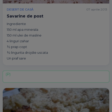
DESERT DE CASĂ
07 aprilie 2013
Savarine de post
Ingrediente
150 ml apa minerala
150 ml ulei de masline
4 linguri zahar
½ prap copt
½ lingurita drojdie uscata
Un praf sare