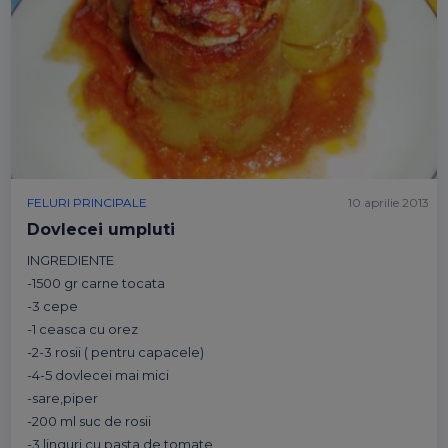
FELURI PRINCIPALE
10 aprilie 2013
Dovlecei umpluti
INGREDIENTE
-1500 gr carne tocata
-3 cepe
-1 ceasca cu orez
-2-3 rosii ( pentru capacele)
-4-5 dovlecei mai mici
-sare,piper
-200 ml suc de rosii
-3 linguri cu pasta de tomate