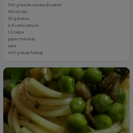
500 g fasole uscata (boabe)
150 ml ulei
50 g bulion,
4-5 catei usturoi
1-2 cepe
piper macinat
sare
400 g aluat foietaj