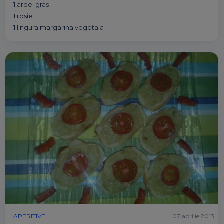
1 ardei gras
1 rosie
1 lingura margarina vegetala
APERITIVE
07 aprilie 2013