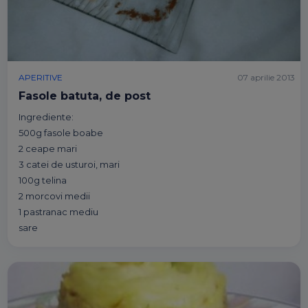
APERITIVE
07 aprilie 2013
Fasole batuta, de post
Ingrediente:
500g fasole boabe
2 ceape mari
3 catei de usturoi, mari
100g telina
2 morcovi medii
1 pastranac mediu
sare