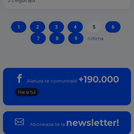
2-3 linguri apa
‹
1
2
3
4
5
6
7
8
9
›
Ultima
+190.000
Alatura-te comunitatii!
Hai si tu!
newsletter!
Aboneaza-te la