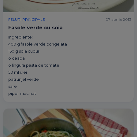
FELURI PRINCIPALE
07 aprilie 2013
Fasole verde cu soia
Ingrediente:
400 g fasole verde congelata
150 g soia cuburi
o ceapa
o lingura pasta de tomate
50 ml ulei
patrunjel verde
sare
piper macinat