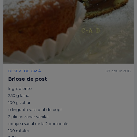
DESERT DE CASĂ
07 aprilie 2013
Briose de post
Ingrediente
250 g faina
100 g zahar
o lingurita rasa praf de copt
2 plicuri zahar vanilat
coaja si sucul de la 2 portocale
100 ml ulei