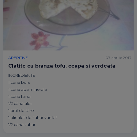
APERITIVE
07 aprilie 2013
Clatite cu branza tofu, ceapa si verdeata
INGREDIENTE
1 cana bors
1 cana apa minerala
1 cana faina
1/2 cana ulei
1 praf de sare
1 pliculet de zahar vanilat
1/2 cana zahar