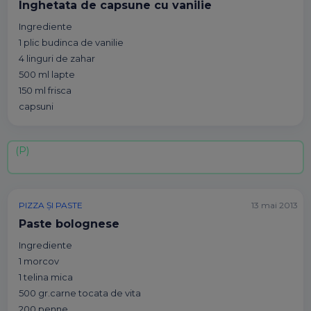
Inghetata de capsune cu vanilie
Ingrediente
1 plic budinca de vanilie
4 linguri de zahar
500 ml lapte
150 ml frisca
capsuni
PIZZA ȘI PASTE
13 mai 2013
Paste bolognese
Ingrediente
1 morcov
1 telina mica
500 gr.carne tocata de vita
200 penne