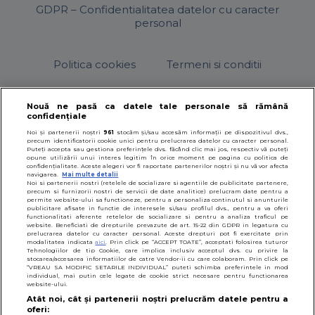
GDPR – Confidentialitatea datelor cu caracter
personal
Politica cookies
Termeni si conditii
Nouă ne pasă ca datele tale personale să rămână
confidențiale
© 2026
SfatulParintilor.ro
.
Designed by Live Design
Noi și partenerii noștri
961
stocăm și/sau accesăm informații pe dispozitivul dvs.,
precum identificatorii cookie unici pentru prelucrarea datelor cu caracter personal.
Puteți accepta sau gestiona preferințele dvs. făcând clic mai jos, respectiv vă puteți
opune utilizării unui interes legitim în orice moment pe pagina cu politica de
confidențialitate. Aceste alegeri vor fi raportate partenerilor noștri și nu vă vor afecta
navigarea.
Mai multe detalii
Noi si partenerii nostri (retelele de socializare si agentiile de publicitate partenere,
precum si furnizorii nostri de servicii de date analitice) prelucram date pentru a
permite website-ului sa functioneze, pentru a personaliza continutul si anunturile
publicitare afisate in functie de interesele si/sau profilul dvs., pentru a va oferi
functionalitati aferente retelelor de socializare si pentru a analiza traficul pe
website. Beneficiati de drepturile prevazute de art. 15-22 din GDPR in legatura cu
prelucrarea datelor cu caracter personal. Aceste drepturi pot fi exercitate prin
modalitatea indicata
aici
. Prin click pe “ACCEPT TOATE”, acceptati folosirea tuturor
Tehnologiilor de tip Cookie, care implica inclusiv acceptul dvs. cu privire la
stocarea/accesarea informatiilor de catre Vendor-ii cu care colaboram. Prin click pe
“VREAU SA MODIFIC SETARILE INDIVIDUAL” puteti schimba preferintele in mod
individual, mai putin cele legate de cookie strict necesare pentru functionarea
website-ului.
Atât noi, cât și partenerii noștri prelucrăm datele pentru a
oferi: