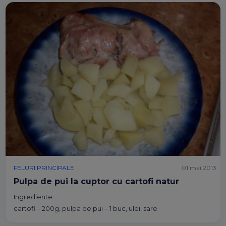
FELURI PRINCIPALE
01 mai 2013
Pulpa de pui la cuptor cu cartofi natur
Ingrediente:
cartofi – 200g, pulpa de pui – 1 buc, ulei, sare