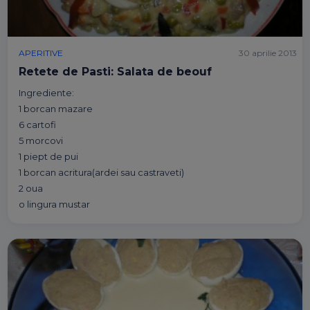
APERITIVE
30 aprilie 2013
Retete de Pasti: Salata de beouf
Ingrediente:
1 borcan mazare
6 cartofi
5 morcovi
1 piept de pui
1 borcan acritura(ardei sau castraveti)
2 oua
o lingura mustar