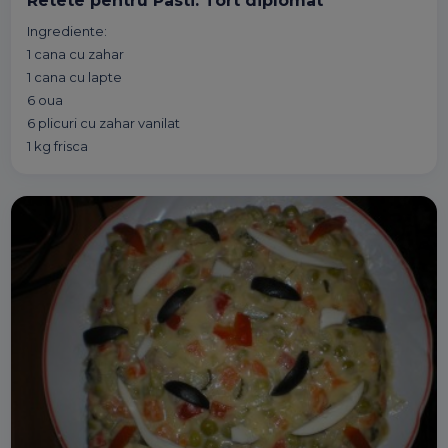
Retete pentru Pasti: Tort diplomat
Ingrediente:
1 cana cu zahar
1 cana cu lapte
6 oua
6 plicuri cu zahar vanilat
1 kg frisca