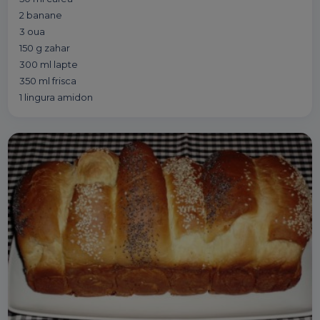
2 banane
3 oua
150 g zahar
300 ml lapte
350 ml frisca
1 lingura amidon