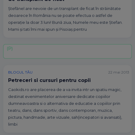
Ştefănel are nevoie de un transplant de ficat în străinătate
deoarece în România nu se poate efectua o astfel de
operaţie la doar 3 luni! Bună ziua, Numele meu este Ştefan.
Mami şi tati îmi mai spun şi Pisoiaş pentru
BLOGUL TĂU
22 mai 2013
Petreceri si cursuri pentru copii
Caokids.ro are placerea de a va invita intr un spatiu magic,
destinat evenimentelor aniversare dedicate copiilor
dumneavoastra si o alternativa de educatie a copiilor prin
teatru, dans, dans sportiv, dans contemporan, muzica,
pictura, handmade, arte vizuale, sah(incepatori si avansati),
limbi