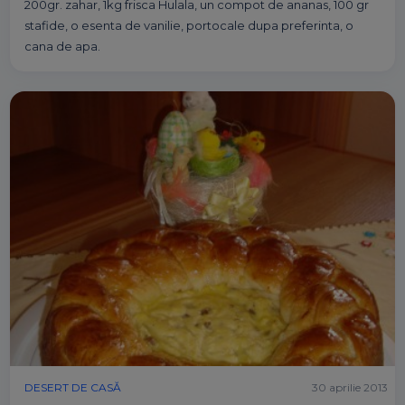
200gr. zahar, 1kg frisca Hulala, un compot de ananas, 100 gr
stafide, o esenta de vanilie, portocale dupa preferinta, o
cana de apa.
DESERT DE CASĂ
30 aprilie 2013