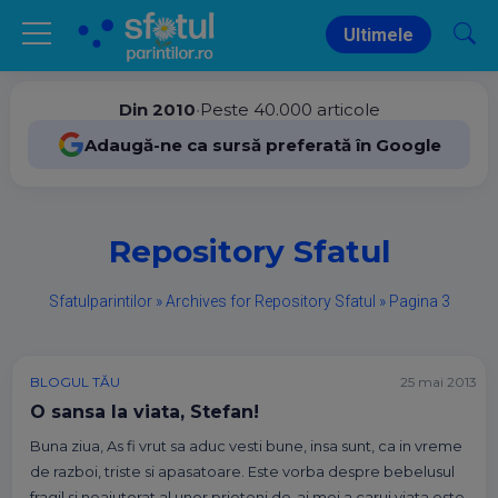
Ultimele
Din 2010
•
Peste 40.000 articole
Adaugă-ne ca sursă preferată în Google
Repository Sfatul
Sfatulparintilor
»
Archives for Repository Sfatul
»
Pagina 3
BLOGUL TĂU
25 mai 2013
O sansa la viata, Stefan!
Buna ziua, As fi vrut sa aduc vesti bune, insa sunt, ca in vreme
de razboi, triste si apasatoare. Este vorba despre bebelusul
fragil si neajutorat al unor prieteni de-ai mei a carui viata este