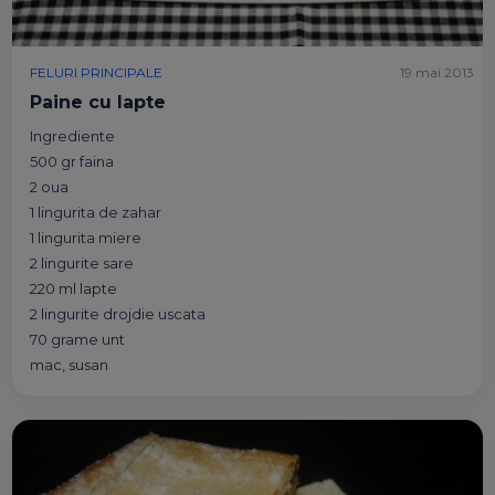
FELURI PRINCIPALE
19 mai 2013
Paine cu lapte
Ingrediente
500 gr faina
2 oua
1 lingurita de zahar
1 lingurita miere
2 lingurite sare
220 ml lapte
2 lingurite drojdie uscata
70 grame unt
mac, susan