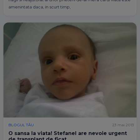
amenintata daca, in scurt timp,
BLOGUL TĂU
23 mai 2013
O sansa la viata! Stefanel are nevoie urgent
de transplant de ficat