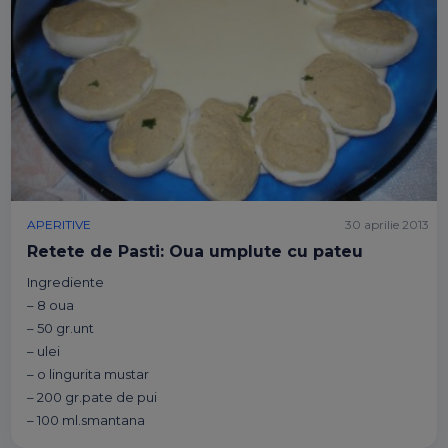
APERITIVE
30 aprilie 2013
Retete de Pasti: Oua umplute cu pateu
Ingrediente
– 8 oua
– 50 gr.unt
– ulei
– o lingurita mustar
– 200 gr.pate de pui
– 100 ml.smantana