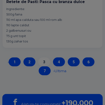
Retete de Pasti: Pasca cu branza dulce
Ingrediente:
500g faina
110 ml apa calduta sau 100 ml rom alb
110 lapte caldut
2 galbenusuri ou
75 g unt topit
130g zahar tos
‹
1
2
3
4
5
6
7
›
Ultima
+190.000
Alatura-te comunitatii!