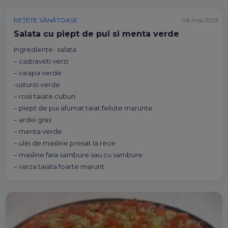
REȚETE SĂNĂTOASE
06 mai 2013
Salata cu piept de pui si menta verde
Ingrediente- salata
– castraveti verzi
– ceapa verde
-usturoi verde
– rosii taiate cuburi
– piept de pui afumat taiat feliute marunte
– ardei gras
– menta verde
– ulei de masline presat la rece
– masline fara sambure sau cu sambure
– varza taiata foarte marunt