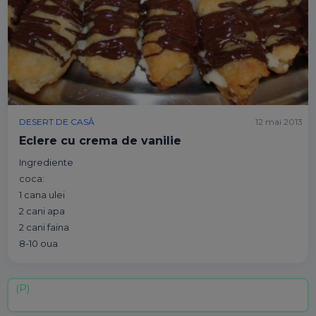
DESERT DE CASĂ
12 mai 2013
Eclere cu crema de vanilie
Ingrediente
coca:
1 cana ulei
2 cani apa
2 cani faina
8-10 oua