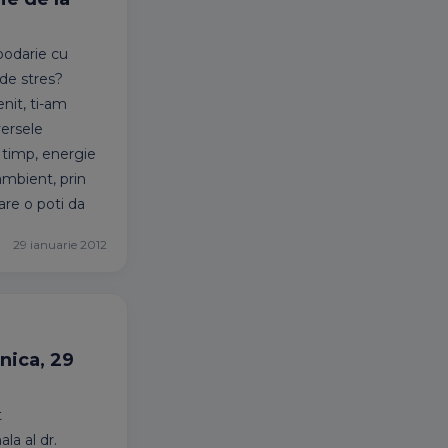
spodarie cu
de stres?
enit, ti-am
versele
i timp, energie
 ambient, prin
are o poti da
29 ianuarie 2012
inica, 29
t
la al dr.