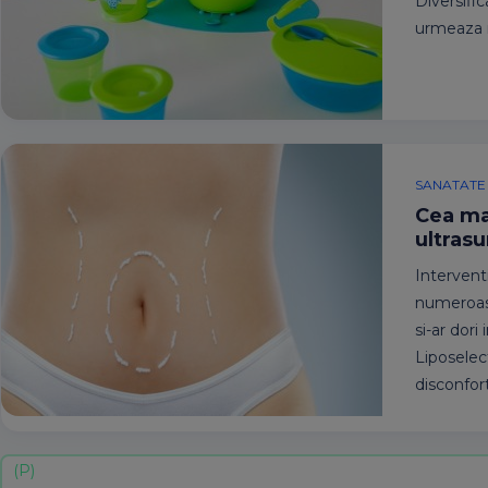
Diversific
urmeaza r
SANATATE 
Cea ma
ultras
Interventi
numeroase
si-ar dori
Liposelec
disconfor