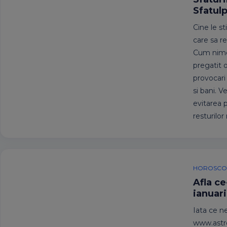
Sfatulp
Cine le st
care sa r
Cum nimeni
pregatit o
provocari
si bani. V
evitarea p
resturilo
HOROSCOP
Afla ce
ianuar
Iata ce ne
www.astroc