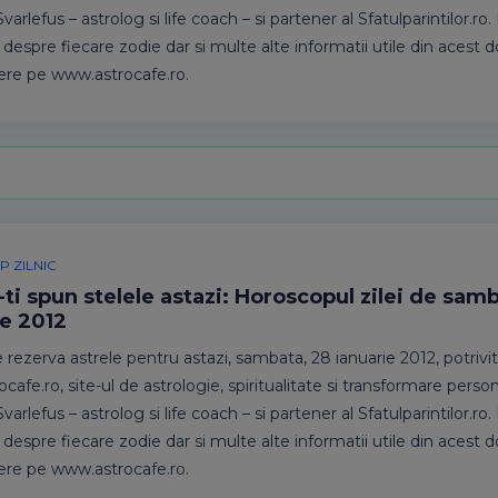
varlefus – astrolog si life coach – si partener al Sfatulparintilor.ro
 despre fiecare zodie dar si multe alte informatii utile din acest 
ere pe www.astrocafe.ro.
 ZILNIC
-ti spun stelele astazi: Horoscopul zilei de sam
ie 2012
 rezerva astrele pentru astazi, sambata, 28 ianuarie 2012, potrivit
afe.ro, site-ul de astrologie, spiritualitate si transformare persona
varlefus – astrolog si life coach – si partener al Sfatulparintilor.ro
 despre fiecare zodie dar si multe alte informatii utile din acest 
ere pe www.astrocafe.ro.