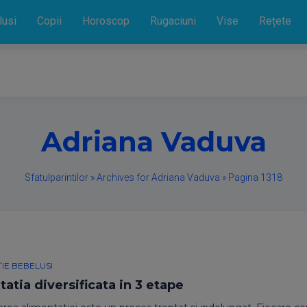
lusi
Copii
Horoscop
Rugaciuni
Vise
Rețete
Adriana Vaduva
Sfatulparintilor
»
Archives for Adriana Vaduva
»
Pagina 1318
IE BEBELUSI
atia diversificata in 3 etape