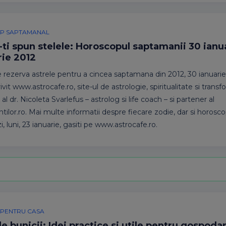
P SAPTAMANAL
-ti spun stelele: Horoscopul saptamanii 30 ianua
rie 2012
e rezerva astrele pentru a cincea saptamana din 2012, 30 ianuarie 
ivit www.astrocafe.ro, site-ul de astrologie, spiritualitate si trans
al dr. Nicoleta Svarlefus – astrolog si life coach – si partener al
ntilor.ro. Mai multe informatii despre fiecare zodie, dar si horosc
i, luni, 23 ianuarie, gasiti pe www.astrocafe.ro.
EI PENTRU CASA
le bunicii: Idei practice si utile pentru gospodar