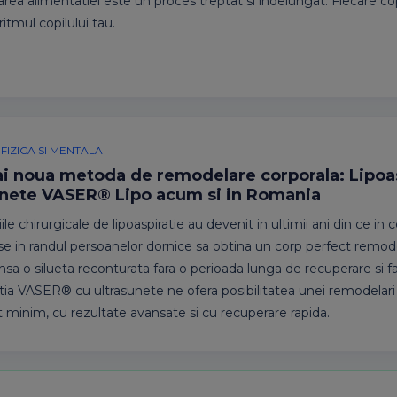
area alimentatiei este un proces treptat si indelungat. Fiecare copi
itmul copilului tau.
FIZICA SI MENTALA
i noua metoda de remodelare corporala: Lipoas
unete VASER® Lipo acum si in Romania
ile chirurgicale de lipoaspiratie au devenit in ultimii ani din ce in 
 in randul persoanelor dornice sa obtina un corp perfect remode
 insa o silueta reconturata fara o perioada lunga de recuperare si f
tia VASER® cu ultrasunete ne ofera posibilitatea unei remodelari
t minim, cu rezultate avansate si cu recuperare rapida.