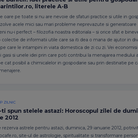
arintilor.ro, literele A-B
ie oare pe toate si nu are nevoie de sfaturi practice si utile in go
ezolve acele mici sau mari probleme neprevazute si generatoare 
 nu-i perfect – filozofia noastra editoriala – si orice sfat e binev
 colectie de informatii utile care sa iti dea o mana de ajutor in di
 pe care le intampini in viata domestica de zi cu zi. Vei economis
ei gasi si unele idei prin care poti contribui la menajarea mediului
e cat posibil a chimicalelor in gospodarie sau prin destinatie pe c
r menajere.
 ZILNIC
-ti spun stelele astazi: Horoscopul zilei de dum
ie 2012
 rezerva astrele pentru astazi, duminica, 29 ianuarie 2012, potrivi
afe.ro, site-ul de astrologie, spiritualitate si transformare persona