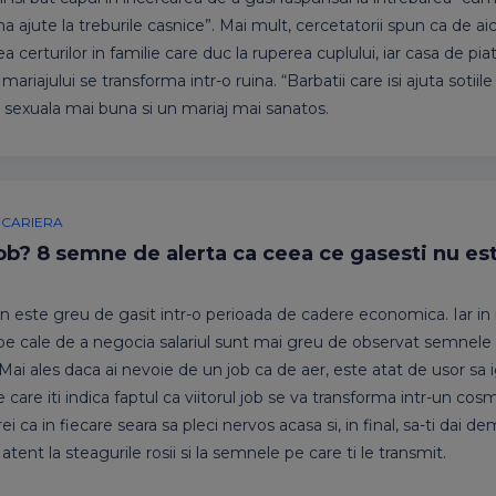
a ajute la treburile casnice”. Mai mult, cercetatorii spun ca de ai
a certurilor in familie care duc la ruperea cuplului, iar casa de piat
mariajului se transforma intr-o ruina. “Barbatii care isi ajuta sotiile
a sexuala mai buna si un mariaj mai sanatos.
, CARIERA
ob? 8 semne de alerta ca ceea ce gasesti nu est
n este greu de gasit intr-o perioada de cadere economica. Iar i
 pe cale de a negocia salariul sunt mai greu de observat semnele 
 Mai ales daca ai nevoie de un job ca de aer, este atat de usor sa 
care iti indica faptul ca viitorul job se va transforma intr-un cosm
ei ca in fiecare seara sa pleci nervos acasa si, in final, sa-ti dai de
i atent la steagurile rosii si la semnele pe care ti le transmit.