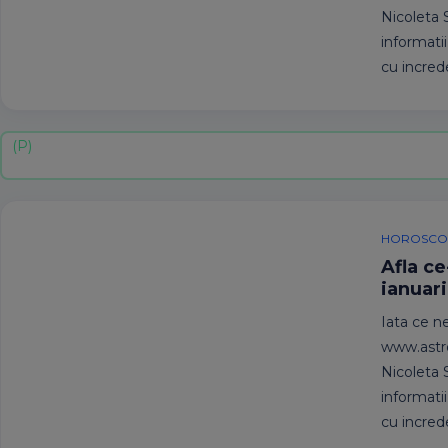
Nicoleta S
informatii
cu incred
HOROSCOP
Afla ce
ianuar
Iata ce ne
www.astroc
Nicoleta S
informatii
cu incred