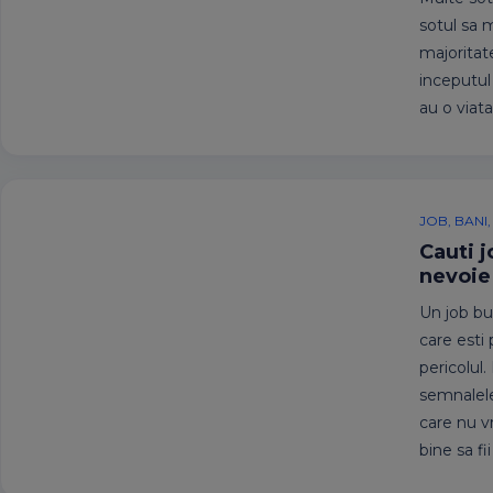
sotul sa m
majoritate
inceputul 
au o viat
JOB, BANI
Cauti j
nevoie
Un job bu
care esti
pericolul.
semnalele 
care nu vr
bine sa fi