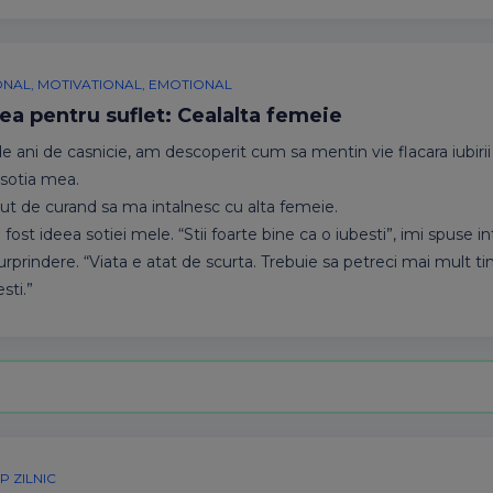
ONAL, MOTIVATIONAL, EMOTIONAL
ea pentru suflet: Cealalta femeie
 ani de casnicie, am descoperit cum sa mentin vie flacara iubirii si
 sotia mea.
t de curand sa ma intalnesc cu alta femeie.
 fost ideea sotiei mele. “Stii foarte bine ca o iubesti”, imi spuse in
urprindere. “Viata e atat de scurta. Trebuie sa petreci mai mult t
sti.”
 ZILNIC