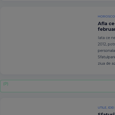
HOROSCO
Afla ce
februa
Iata ce n
2012, potr
personala 
Sfatulpari
ziua de az
UTILE, ID
Sfaturi