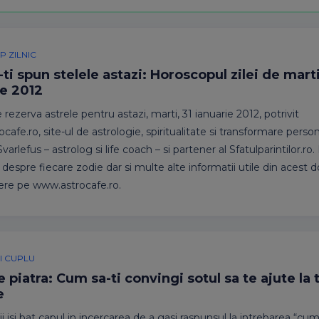
 ZILNIC
-ti spun stelele astazi: Horoscopul zilei de marti
ie 2012
 rezerva astrele pentru astazi, marti, 31 ianuarie 2012, potrivit
afe.ro, site-ul de astrologie, spiritualitate si transformare persona
varlefus – astrolog si life coach – si partener al Sfatulparintilor.ro
 despre fiecare zodie dar si multe alte informatii utile din acest 
ere pe www.astrocafe.ro.
SI CUPLU
 piatra: Cum sa-ti convingi sotul sa te ajute la 
e
i isi bat capul in incercarea de a gasi raspunsul la intrebarea “cu