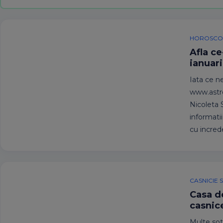
HOROSCOP
Afla ce
ianuar
Iata ce ne
www.astroc
Nicoleta S
informatii
cu incred
CASNICIE 
Casa de
casnic
Multe soti