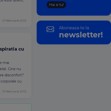
l este diferit,
Hai si tu!
01 februarie 2012
Aboneaza-te la
newsletter!
piratia cu
ce mai
lat. Cine nu
ara disconfort?
 corporale cu
01 februarie 2012