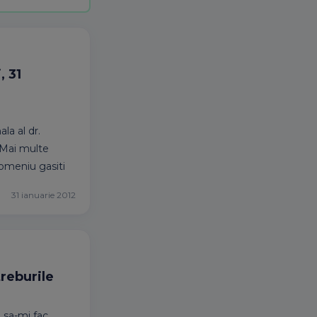
, 31
la al dr.
. Mai multe
domeniu gasiti
31 ianuarie 2012
treburile
m sa-mi fac