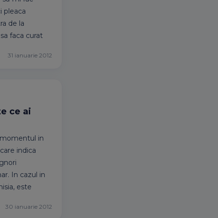
ci pleaca
ra de la
 sa faca curat
31 ianuarie 2012
e ce ai
n momentul in
care indica
ignori
ar. In cazul in
misia, este
30 ianuarie 2012