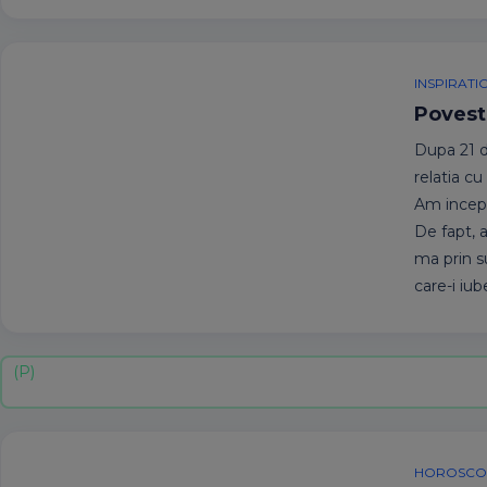
INSPIRATI
Povest
Dupa 21 de
relatia cu
Am incepu
De fapt, a
ma prin s
care-i iube
HOROSCOP