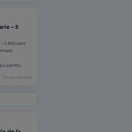
rie – 5
– 5 februarie
formare
opul pentru
30 ianuarie 2012
ie de la