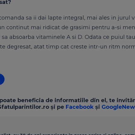
sat?
comanda sa ii dai lapte integral, mai ales in jurul 
 un continut mai ridicat de grasimi pentru a-si me
r sa absoarba vitaminele A si D. Odata ce puiul ta
pte degresat, atat timp cat creste intr-un ritm norm
 poate beneficia de informatiile din el, te invit
fatulparintilor.ro și pe
Facebook
și
GoogleNew