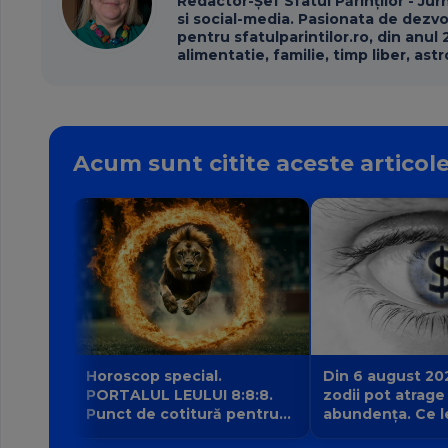
Redactor-Șef Sfatul Părinților - Jur
si social-media. Pasionata de dezvolt
pentru sfatulparintilor.ro, din anul 
alimentatie, familie, timp liber, astro
Acum sunt citite aceste articol
Horoscop special.
Din 6 august 20
PORTALUL LEULUI 8:8:8.
zodii pot atrage
Punct de cotitură pentru
abundența. Ce l
zodii? Ce nu mai poate fi
intrarea planetei 