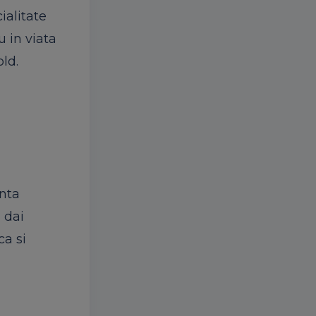
ialitate
u in viata
old.
enta
 dai
ca si