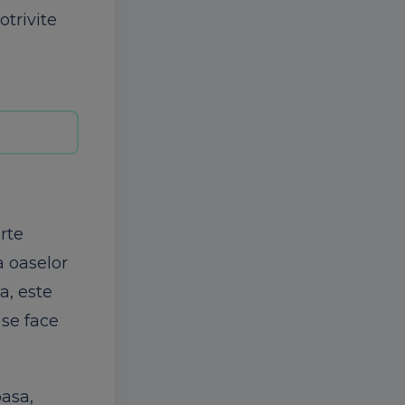
trivite
rte
a oaselor
a, este
 se face
oasa,