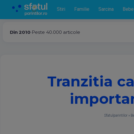
Stiri
Familie
Sarcina
Bebe
Din 2010
•
Peste 40.000 articole
Tranzitia c
importan
Sfatulparintilor
»
Be