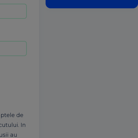
aptele de
utului. In
usii au