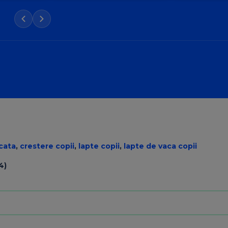
 Balanță?
ă
icata
,
crestere copii
,
lapte copii
,
lapte de vaca copii
4)