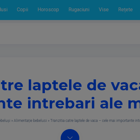
lusi
Copii
Horoscop
Rugaciuni
Vise
Rețete
atre laptele de vac
te intrebari ale 
beluși
»
Alimentație bebelusi
»
Tranzitia catre laptele de vaca – cele mai importante int