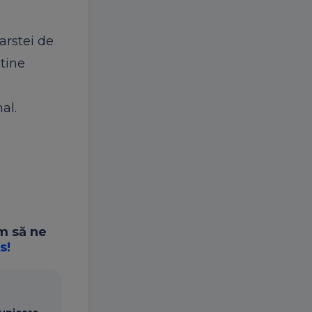
varstei de
ntine
u
al.
ăm să ne
s!