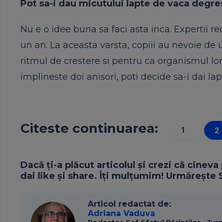
Pot sa-i dau micutului lapte de vaca degre
Nu e o idee buna sa faci asta inca. Expertii re
un an. La aceasta varsta, copiii au nevoie de
ritmul de crestere si pentru ca organismul lo
implineste doi anisori, poti decide sa-i dai la
Citeste continuarea:
1
2
Dacă ți-a plăcut articolul și crezi că cineva
dai like și share. Îți mulțumim! Urmărește S
Articol redactat de:
Adriana Vaduva