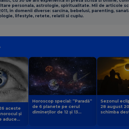
nalist, cu 30 de ani experienta in presa scrisa si online, co
are personala, astrologie, spiritualitate. Mii de articole sc
2011, in domenii diverse: sarcina, bebelusi, parenting, sanat
logie, lifestyle, retete, relatii si cuplu.
e
Sezonul eclip
Horoscop special: ”Paradă”
28 august 2
de 6 planete pe cerul
26 aceste
schimba desti
dimineților de 12 și 13
 norocul și
urmă și ce v
august 2026. Cine primește
e aduce
începe pentr
semnul că destinul își
iubirii și a
schimbă direcția?