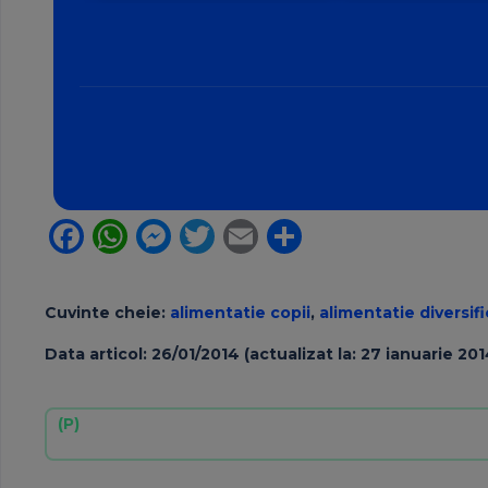
amânat începând din 8
banilor Venus în
august?
Facebook
WhatsApp
Messenger
Twitter
Email
Partajeaz
Cuvinte cheie:
alimentatie copii
,
alimentatie diversif
Data articol: 26/01/2014 (actualizat la: 27 ianuarie 201