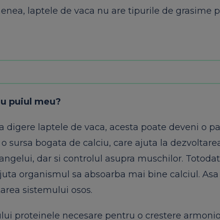
nea, laptele de vaca nu are tipurile de grasime po
tru puiul meu?
sa digere laptele de vaca, acesta poate deveni o pa
 o sursa bogata de calciu, care ajuta la dezvoltare
sangelui, dar si controlul asupra muschilor. Totodat
juta organismul sa absoarba mai bine calciul. Asa
tarea sistemului osos.
sului proteinele necesare pentru o crestere armoni