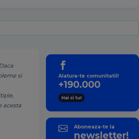
 Daca
obleme si
Alatura-te comunitatii!
+190.000
iple,
Hai si tu!
e acesta
Aboneaza-te la
newsletter!