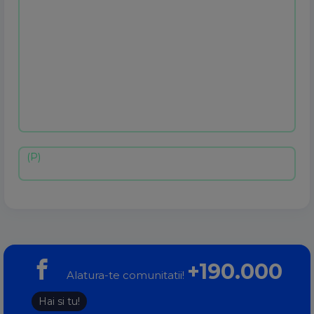
+190.000
Alatura-te comunitatii!
Hai si tu!