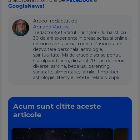
Sfatulparintilor.ro și pe
Facebook
și
GoogleNews!
Articol redactat de:
Adriana Vaduva
Redactor-Șef Sfatul Părinților - Jurnalist, cu
30 de ani experienta in presa scrisa si online,
comunicare si social-media. Pasionata de
dezvoltare personala, astrologie,
spiritualitate. Mii de articole scrise pentru
sfatulparintilor.ro, din anul 2011, in domenii
diverse: sarcina, bebelusi, parenting,
sanatate, alimentatie, familie, timp liber,
astrologie, lifestyle, retete, relatii si cuplu.
Acum sunt citite aceste
articole