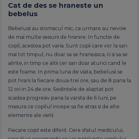
Cat de des se hraneste un
bebelus
Bebelusii au stomacul mic, ca urmare au nevoie
de mai multe sesiuni de hranire. In functie de
copil, acestea pot varia. Sunt copii care vor la san
mai tot timpul, nu doar sa se hraneasca, ci si sa se
alinte, in timp ce altii cer san doar atunci cand le
este foame. In prima luna de viata, bebelusii se
pot hrani la fiecare doua-trei ore, sau de 8 pana la
12 ori in 24 de ore. Sedintele de alaptat pot
scadea progresiv pana la varsta de 6 luni, pe
masura ce copilul incepe sa fie atras si de alte
elemente ale vietii.
Fiecare copil este diferit. Cere sfatul medicului,
care iti va recomanda ce i se potriveste copilului