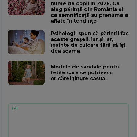
nume de copii în 2026. Ce
aleg părinții din România și
ce semnificații au prenumele
aflate în tendințe
Psihologii spun că părinții fac
aceste greșeli, iar și iar,
înainte de culcare fără să își
dea seama
Modele de sandale pentru
fetițe care se potrivesc
oricărei ținute casual