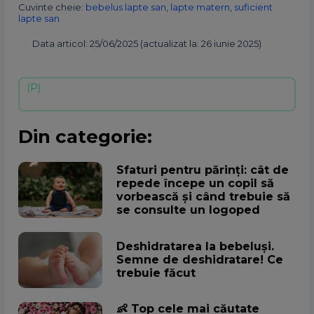
Cuvinte cheie:
bebelus lapte san
,
lapte matern
,
suficient
lapte san
Data articol: 25/06/2025 (actualizat la: 26 iunie 2025)
Din categorie:
Sfaturi pentru părinți: cât de
repede începe un copil să
vorbească și când trebuie să
se consulte un logoped
Deshidratarea la bebeluși.
Semne de deshidratare! Ce
trebuie făcut
👶 Top cele mai căutate