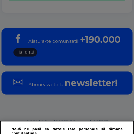
+190.000
Alatura-te comunitatii!
Hai si tu!
newsletter!
Aboneaza-te la
About us – Despre noi
Contact
Nouă ne pasă ca datele tale personale să rămână
confidențiale