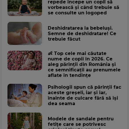
repede începe un copil să
vorbească și când trebuie să
se consulte un logoped
Deshidratarea la bebeluși.
Semne de deshidratare! Ce
trebuie făcut
👶 Top cele mai căutate
nume de copii în 2026. Ce
aleg părinții din România și
ce semnificații au prenumele
aflate în tendințe
Psihologii spun că părinții fac
aceste greșeli, iar și iar,
înainte de culcare fără să își
dea seama
Modele de sandale pentru
fetițe care se potrivesc