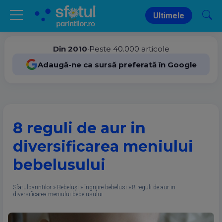
Ultimele
Din 2010
•
Peste 40.000 articole
Adaugă-ne ca sursă preferată în Google
8 reguli de aur in
diversificarea meniului
bebelusului
Sfatulparintilor
»
Bebeluși
»
Îngrijire bebelusi
»
8 reguli de aur in
diversificarea meniului bebelusului