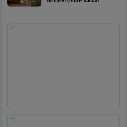
oricărei ținute casual