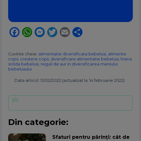
Facebook
WhatsApp
Messenger
Twitter
Email
Partajează
Cuvinte cheie:
alimentatie diversificata bebelusi
,
alimente
copii
,
crestere copii
,
diversificare alimentatie bebelusi
,
hrana
solida bebelusi
,
reguli de aur in diversificarea meniului
bebelusului
Data articol: 13/02/2022 (actualizat la: 14 februarie 2022)
Din categorie:
Sfaturi pentru părinți: cât de