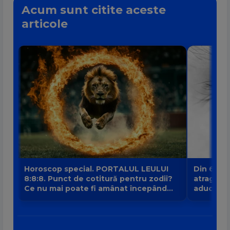
Acum sunt citite aceste
articole
Horoscop special. PORTALUL LEULUI
Din 6 au
8:8:8. Punct de cotitură pentru zodii?
atrage no
Ce nu mai poate fi amânat începând
aduce intr
din 8 august?
banilor V