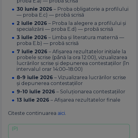
proba E.a) — probă scrisă
30 iunie 2026
– Proba obligatorie a profilului
— proba E.c) — probă scrisă
2 iulie 2026
– Proba la alegere a profilului și
specializării — proba E.d) — probă scrisă
3 iulie 2026
– Limba și literatura maternă —
proba E.b) — probă scrisă
7 iulie 2026
– Afișarea rezultatelor inițiale la
probele scrise (până la ora 12:00), vizualizarea
lucrărilor scrise și depunerea contestațiilor (în
intervalul orar 14:00–18:00)
8-9 iulie 2026
– Vizualizarea lucrărilor scrise
și depunerea contestațiilor
9-10 iulie 2026
– Soluționarea contestațiilor
13 iulie 2026
– Afișarea rezultatelor finale
Citeste continuarea
aici
.