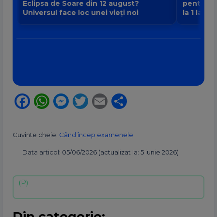
Eclipsa de Soare din 12 august?
pentru fi
Universul face loc unei vieți noi
la 1 la 9
Facebook
WhatsApp
Messenger
Twitter
Email
Partajează
Cuvinte cheie:
Când încep examenele
Data articol: 05/06/2026 (actualizat la: 5 iunie 2026)
Din categorie: