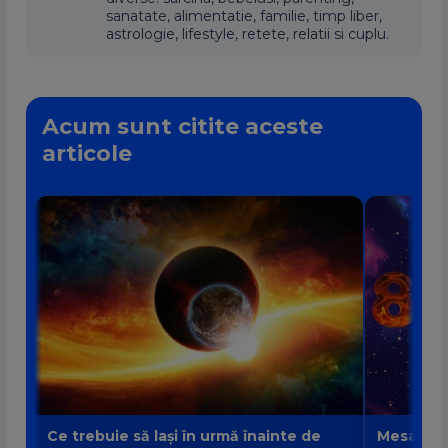
sanatate, alimentatie, familie, timp liber,
astrologie, lifestyle, retete, relatii si cuplu.
Acum sunt citite aceste
articole
Ce trebuie să lași în urmă înainte de
Mesajul P