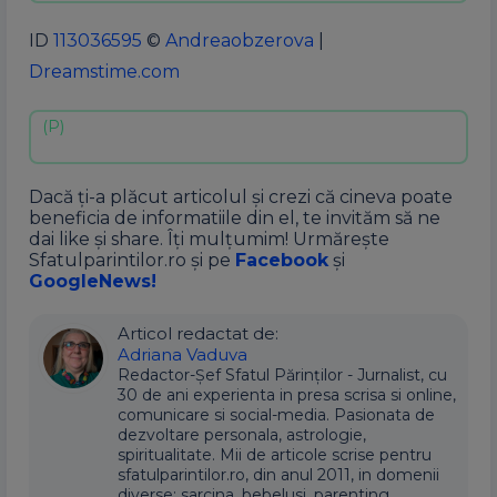
ID
113036595
©
Andreaobzerova
|
Dreamstime.com
Dacă ți-a plăcut articolul și crezi că cineva poate
beneficia de informatiile din el, te invităm să ne
dai like și share. Îți mulțumim! Urmărește
Sfatulparintilor.ro și pe
Facebook
și
GoogleNews!
Articol redactat de:
Adriana Vaduva
Redactor-Șef Sfatul Părinților - Jurnalist, cu
30 de ani experienta in presa scrisa si online,
comunicare si social-media. Pasionata de
dezvoltare personala, astrologie,
spiritualitate. Mii de articole scrise pentru
sfatulparintilor.ro, din anul 2011, in domenii
diverse: sarcina, bebelusi, parenting,