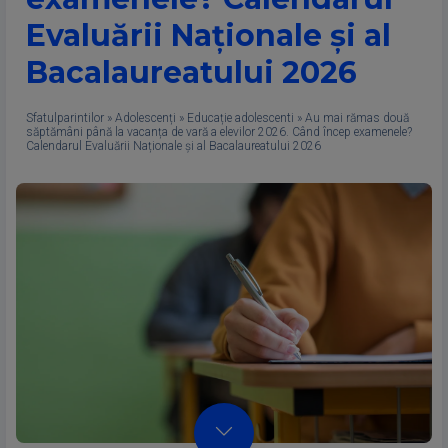
Evaluării Naționale și al
Bacalaureatului 2026
Sfatulparintilor
»
Adolescenți
»
Educație adolescenti
»
Au mai rămas două
săptămâni până la vacanța de vară a elevilor 2026. Când încep examenele?
Calendarul Evaluării Naționale și al Bacalaureatului 2026