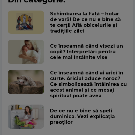
Schimbarea la Față – hotar
de vară! De ce nu e bine să
te cerți! Află obiceiurile și
tradițiile zilei
Ce înseamnă când visezi un
copil? Interpretări pentru
cele mai întâlnite vise
Ce înseamnă când ai arici în
curte. Ariciul aduce noroc?
Ce simbolizează întâlnirea cu
acest animal și ce mesaj
spiritual poate avea
De ce nu e bine să speli
duminica. Vezi explicația
preoților