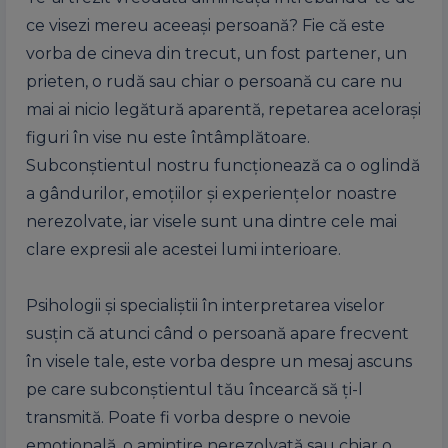
ce visezi mereu aceeași persoană? Fie că este
vorba de cineva din trecut, un fost partener, un
prieten, o rudă sau chiar o persoană cu care nu
mai ai nicio legătură aparentă, repetarea acelorași
figuri în vise nu este întâmplătoare.
Subconștientul nostru funcționează ca o oglindă
a gândurilor, emoțiilor și experiențelor noastre
nerezolvate, iar visele sunt una dintre cele mai
clare expresii ale acestei lumi interioare.
Psihologii și specialiștii în interpretarea viselor
susțin că atunci când o persoană apare frecvent
în visele tale, este vorba despre un mesaj ascuns
pe care subconștientul tău încearcă să ți-l
transmită. Poate fi vorba despre o nevoie
emoțională, o amintire nerezolvată sau chiar o