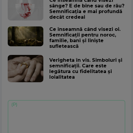
Ce înseamnă când visezi
sânge? E de bine sau de rău?
Semnificația e mai profundă
decât credeai
Ce înseamnă când visezi oi.
Semnificații pentru noroc,
familie, bani și liniște
sufletească
Verigheta în vis. Simboluri și
semnificații. Care este
legătura cu fidelitatea și
loialitatea