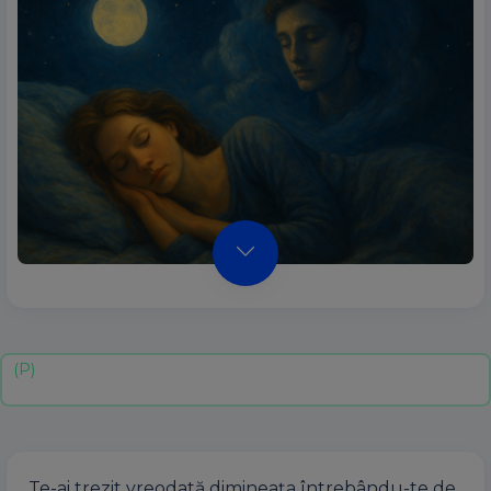
Te-ai trezit vreodată dimineața întrebându-te de