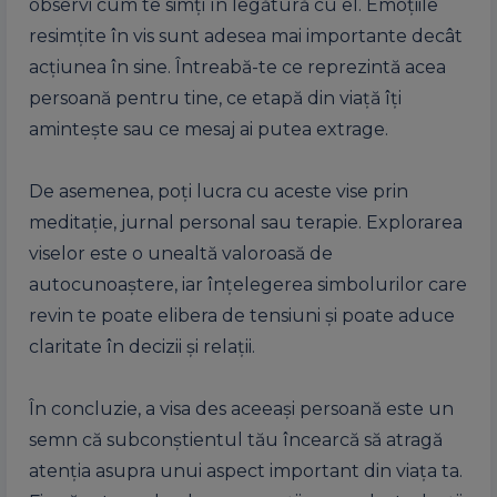
observi cum te simți în legătură cu el. Emoțiile
resimțite în vis sunt adesea mai importante decât
acțiunea în sine. Întreabă-te ce reprezintă acea
persoană pentru tine, ce etapă din viață îți
amintește sau ce mesaj ai putea extrage.
De asemenea, poți lucra cu aceste vise prin
meditație, jurnal personal sau terapie. Explorarea
viselor este o unealtă valoroasă de
autocunoaștere, iar înțelegerea simbolurilor care
revin te poate elibera de tensiuni și poate aduce
claritate în decizii și relații.
În concluzie, a visa des aceeași persoană este un
semn că subconștientul tău încearcă să atragă
atenția asupra unui aspect important din viața ta.