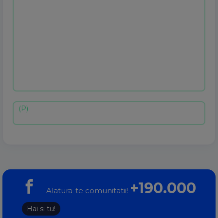
+190.000
Alatura-te comunitatii!
Hai si tu!