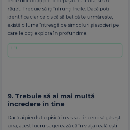
orice dificultăți pot fi depășite cu curaj și un
răget. Trebuie să îți înfrunți fricile. Dacă poți
identifica clar ce pisică sălbatică te urmărește,
există o lume întreagă de simboluri și asocieri pe
care le poți explora în profunzime.
9. Trebuie să ai mai multă
încredere în tine
Dacă ai pierdut o pisică în vis sau încerci să găsești
una, acest lucru sugerează că în viața reală ești