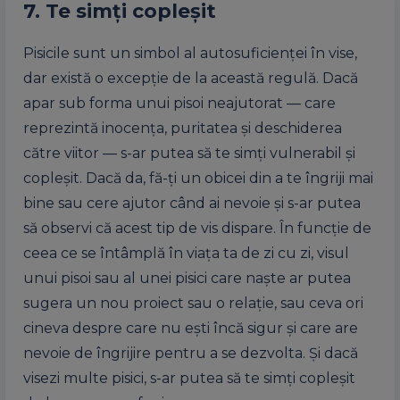
7. Te simți copleșit
Pisicile sunt un simbol al autosuficienței în vise,
dar există o excepție de la această regulă. Dacă
apar sub forma unui pisoi neajutorat — care
reprezintă inocența, puritatea și deschiderea
către viitor — s-ar putea să te simți vulnerabil și
copleșit. Dacă da, fă-ți un obicei din a te îngriji mai
bine sau cere ajutor când ai nevoie și s-ar putea
să observi că acest tip de vis dispare. În funcție de
ceea ce se întâmplă în viața ta de zi cu zi, visul
unui pisoi sau al unei pisici care naște ar putea
sugera un nou proiect sau o relație, sau ceva ori
cineva despre care nu ești încă sigur și care are
nevoie de îngrijire pentru a se dezvolta. Și dacă
visezi multe pisici, s-ar putea să te simți copleșit