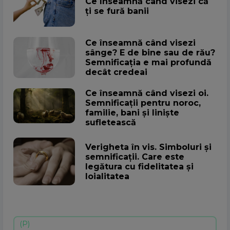
Ce înseamnă când visezi că
ți se fură banii
Ce înseamnă când visezi
sânge? E de bine sau de rău?
Semnificația e mai profundă
decât credeai
Ce înseamnă când visezi oi.
Semnificații pentru noroc,
familie, bani și liniște
sufletească
Verigheta în vis. Simboluri și
semnificații. Care este
legătura cu fidelitatea și
loialitatea