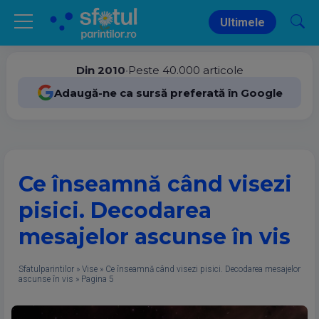
Ultimele
Din 2010
•
Peste 40.000 articole
Adaugă-ne ca sursă preferată în Google
Ce înseamnă când visezi
pisici. Decodarea
mesajelor ascunse în vis
Sfatulparintilor
»
Vise
»
Ce înseamnă când visezi pisici. Decodarea mesajelor
ascunse în vis
»
Pagina 5