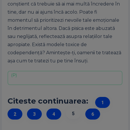
conștient că trebuie să ai mai multă încredere în
tine, dar nu ai ajuns încă acolo. Poate fi
momentul să prioritizezi nevoile tale emoționale
în detrimentul altora. Dacă pisica este abuzată
sau neglijată, reflectează asupra relațiilor tale
apropiate. Există modele toxice de
codependență? Amintește-ți, oamenii te tratează
așa cum te tratezi tu pe tine însuți.
Citeste continuarea:
1
5
2
3
4
6