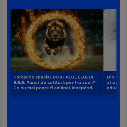
Horoscop special. PORTALUL LEULUI
Din 6 au
8:8:8. Punct de cotitură pentru zodii?
atrage no
Ce nu mai poate fi amânat începând
aduce intr
din 8 august?
banilor V