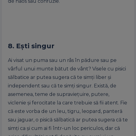
de haos sau confuzie.
8. Ești singur
Ai visat un puma sau un râs în pădure sau pe
vârful unui munte bătut de vânt? Visele cu pisici
sălbatice ar putea sugera că te simți liber și
independent sau că te simți singur. Există, de
asemenea, teme de supraviețuire, putere,
viclenie și ferocitate la care trebuie să fii atent. Fie
că este vorba de un leu, tigru, leopard, panteră
sau jaguar, o pisică sălbatică ar putea sugera că te
simți ca și cum ai fi într-un loc periculos, dar că