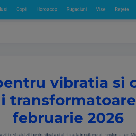
lusi
Copii
Horoscop
Rugaciuni
Vise
Rețete
pentru vibratia si c
i transformatoare
februarie 2026
a zilei
»
Mesajul zilei pentru vibratia si claritatea ta in noile energii transformatoare. M