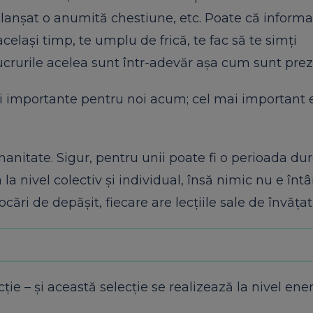
eclanșat o anumită chestiune, etc. Poate că informaț
celași timp, te umplu de frică, te fac să te simți
 lucrurile acelea sunt într-adevăr așa cum sunt pre
ai importante pentru noi acum; cel mai important 
nitate. Sigur, pentru unii poate fi o perioada du
a nivel colectiv și individual, însă nimic nu e înt
ocări de depășit, fiecare are lecțiile sale de învățat
ție – și această selecție se realizează la nivel ener