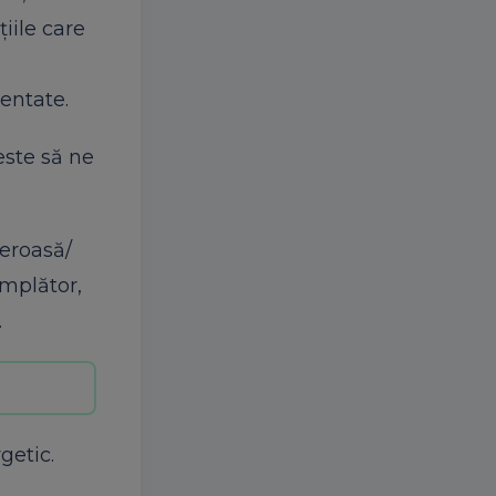
iile care
zentate.
este să ne
reroasă/
âmplător,
.
getic.