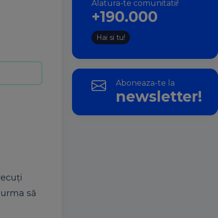
Alatura-te comunitatii!
+190.000
Hai si tu!
Aboneaza-te la
newsletter!
recuți
ă urma să