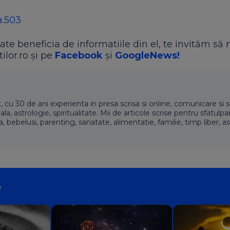
a.503
ate beneficia de informatiile din el, te invităm să 
ilor.ro și pe
Facebook
și
GoogleNews!
t, cu 30 de ani experienta in presa scrisa si online, comunicare si s
 astrologie, spiritualitate. Mii de articole scrise pentru sfatulpari
a, bebelusi, parenting, sanatate, alimentatie, familie, timp liber, as
e