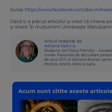
Sursa:
https://www.facebook.com/dan.mihael
Dacă ți-a plăcut articolul și crezi că cineva po
și share. Îți mulțumim! Urmărește Sfatulparint
Articol redactat de:
Adriana Vaduva
Redactor-Șef Sfatul Părinților - Jurnalis
media. Pasionata de dezvoltare personala,
din anul 2011, in domenii diverse: sarcin
lifestyle, retete, relatii si cuplu.
Acum sunt citite aceste articol