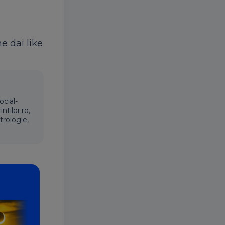
ne dai like
ocial-
ntilor.ro,
trologie,