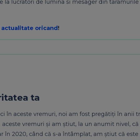
 de la lucratori de lumina si mesager din taramurile
 actualitate oricand
!
ritatea ta
i în aceste vremuri, noi am fost pregătiți în anii t
în aceste vremuri și am știut, la un anumit nivel, c
 în 2020, când că s-a întâmplat, am știut că este