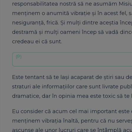
responsabilitatea nostră să ne asumăm Misiu
menținem o anumită vibrație și în acest fel, s
nesiguranță, frică. Și mulți dintre aceștia în
destramă și mulți oameni încep să vadă dinco
credeau ei că sunt.
Este tentant să te lași acaparat de știri sau d
straturi ale informațiilor care sunt livrate pu
dramatice, dar în opinia mea este toxic să te l
Eu consider că acum cel mai important este c
menținem vibrația înaltă, pentru că nu serve
ascunse ale unor lucruri care se întâmplă ac