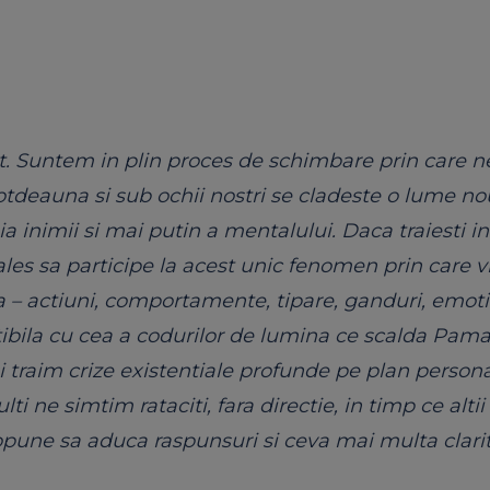
. Suntem in plin proces de schimbare prin care n
deauna si sub ochii nostri se cladeste o lume no
ia inimii si mai putin a mentalului. Daca traiesti i
les sa participe la acest unic fenomen prin care v
a – actiuni, comportamente, tipare, ganduri, emotii
atibila cu cea a codurilor de lumina ce scalda Pam
si traim crize existentiale profunde pe plan persona
lti ne simtim rataciti, fara directie, in timp ce alti
ropune sa aduca raspunsuri si ceva mai multa clarit