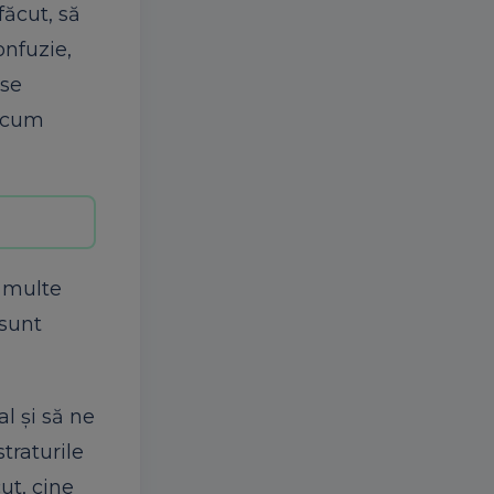
ăcut, să
onfuzie,
 se
a cum
i multe
 sunt
l și să ne
traturile
ut, cine