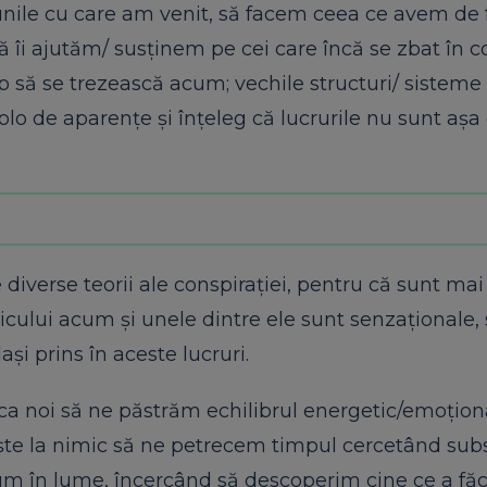
nile cu care am venit, să facem ceea ce avem de f
ă îi ajutăm/ susținem pe cei care încă se zbat în c
cep să se trezească acum; vechile structuri/ sisteme
lo de aparențe și înțeleg că lucrurile nu sunt aș
e diverse teorii ale conspirației, pentru că sunt ma
blicului acum și unele dintre ele sunt senzaționale,
ași prins în aceste lucruri.
a noi să ne păstrăm echilibrul energetic/emoționa
ște la nimic să ne petrecem timpul cercetând subs
um în lume, încercând să descoperim cine ce a făc