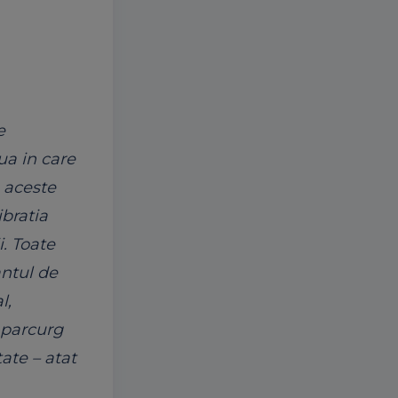
e
ua in care
n aceste
ibratia
. Toate
antul de
l,
i parcurg
ate – atat